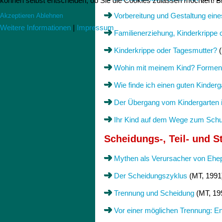
können selbst entscheiden, ob Sie die Cookies zulassen möchten. Bit
Vorbereitung und Gestaltung ein
Akzeptieren
Ablehnen
Weitere Informationen
|
Impressum
Familienerziehung, Kinderkrippe
Kinderkrippe oder Tagesmutter?
(
Wohin mit meinem Kind? Formen
Wie finde ich einen guten Kinderg
Der Übergang vom Kindergarten in
Ihr Kind auf dem Wege zum Schul
Scheidungs-, Teil- und St
Mythen als Verursacher von Ehe
Der Scheidungszyklus
(MT, 1991
Trennung und Scheidung
(MT, 19
Vor einer möglichen Trennung: En