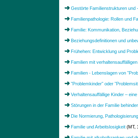
Gestörte Familienstrukturen und
Familienpathologie: Rollen und F
Familie: Kommunikation, Beziehun
Beziehungsdefinitionen und unbew
Frühehen: Entwicklung und Prob
Familien mit verhaltensauffällige
Familien - Lebenslagen von "Pro
"Problemkinder" oder "Problemsit
Verhaltensauffällige Kinder – eine
Störungen in der Familie behinde
Die Normierung, Pathologisierun
Familie und Arbeitslosigkeit
(MT, 
Familie mit alkoholkranken und d