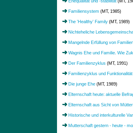
Ehequalität und -stabilität
(MT, 19
Familiensystem
(MT, 1985)
The 'Healthy' Family
(MT, 1989)
Nichteheliche Lebensgemeinscha
Mangelnde Erfüllung von Familien
Wagnis Ehe und Familie. Wie Zuk
Der Familienzyklus
(MT, 1991)
Familienzyklus und Funktionalität
Die junge Ehe
(MT, 1989)
Elternschaft heute: aktuelle Bef
Elternschaft aus Sicht von Mütte
Historische und interkulturelle V
Mutterschaft gestern - heute - m