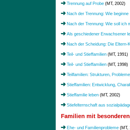
Trennung auf Probe
(MT, 2002)
Nach der Trennung: Wie beginne 
Nach der Trennung: Wie soll ich
Als geschiedener Erwachsener l
Nach der Scheidung: Die Eltern-
Teil- und Stieffamilien
(MT, 1991)
Teil- und Stieffamilien
(MT, 1998)
Teilfamilien: Strukturen, Problem
Stieffamilien: Entwicklung, Chara
Stieffamilie leben
(MT, 2002)
Stiefelternschaft aus sozialpädag
Familien mit besondere
Ehe- und Familienprobleme
(MT, 