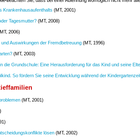
te beachten Sie, dass bei einer Ablehnung womöglich nicht mehr alle 
es Krankenhausaufenthalts
(MT, 2001)
 oder Tagesmutter?
(MT, 2008)
MT, 2006)
 und Auswirkungen der Fremdbetreuung
(MT, 1996)
arten?
(MT, 2003)
 die Grundschule: Eine Herausforderung für das Kind und seine Elt
kind. So fördern Sie seine Entwicklung während der Kindergartenzei
ieffamilien
problemen
(MT, 2001)
)
91)
tscheidungskonflikte lösen
(MT, 2002)