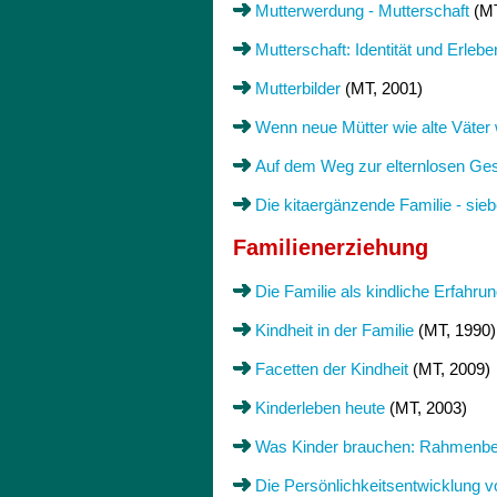
Mutterwerdung - Mutterschaft
(MT
Mutterschaft: Identität und Erlebe
Mutterbilder
(MT, 2001)
Wenn neue Mütter wie alte Väter
Auf dem Weg zur elternlosen Gesel
Die kitaergänzende Familie - sie
Familienerziehung
Die Familie als kindliche Erfahr
Kindheit in der Familie
(MT, 1990)
Facetten der Kindheit
(MT, 2009)
Kinderleben heute
(MT, 2003)
Was Kinder brauchen: Rahmenbed
Die Persönlichkeitsentwicklung 