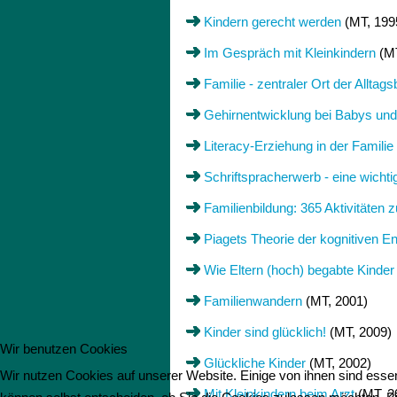
Kindern gerecht werden
(MT, 199
Im Gespräch mit Kleinkindern
(MT
Familie - zentraler Ort der Alltags
Gehirnentwicklung bei Babys und
Literacy-Erziehung in der Familie
Schriftspracherwerb - eine wichti
Familienbildung: 365 Aktivitäten 
Piagets Theorie der kognitiven E
Wie Eltern (hoch) begabte Kinder
Familienwandern
(MT, 2001)
Kinder sind glücklich!
(MT, 2009)
Wir benutzen Cookies
Glückliche Kinder
(MT, 2002)
Wir nutzen Cookies auf unserer Website. Einige von ihnen sind essen
Mit Kleinkindern beim Arzt
(MT, 2