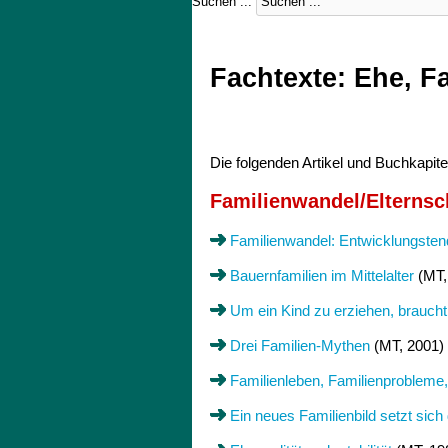
Suchen ...
Fachtexte: Ehe, F
Die folgenden Artikel und Buchkapit
Familienwandel/Elternsc
Familienwandel: Entwicklungste
Bauernfamilien im Mittelalter
(MT,
Um ein Kind zu erziehen, braucht
Drei Familien-Mythen
(MT, 2001)
Familienleben, Familienprobleme, 
Ein neues Familienbild setzt sich