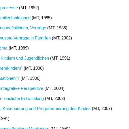
 -prozesse
(MT, 1992)
amilienfunktionen
(MT, 1985)
gsdefinitionen, Verträge
(MT, 1985)
usste Verträge in Familien
(MT, 2002)
leme
(MT, 1989)
n Kindern und Jugendlichen
(MT, 1991)
blemkindern"
(MT, 1996)
uationen"?
(MT, 1996)
 integrative Perspektive
(MT, 2004)
rn kindliche Entwicklung
(MT, 2003)
g, Kasernierung und Programmierung des Kindes
(MT, 2007)
1991)
rogensüchtigen Mitgliedern
(MT, 1991)