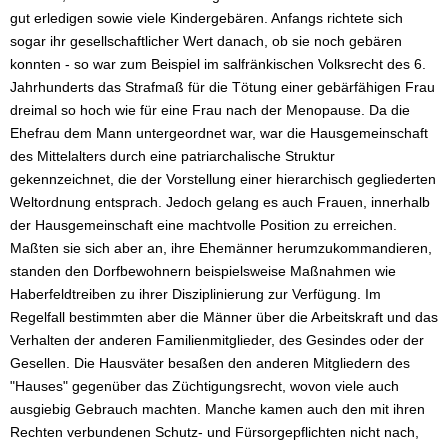
gut erledigen sowie viele Kindergebären. Anfangs richtete sich
sogar ihr gesellschaftlicher Wert danach, ob sie noch gebären
konnten - so war zum Beispiel im salfränkischen Volksrecht des 6.
Jahrhunderts das Strafmaß für die Tötung einer gebärfähigen Frau
dreimal so hoch wie für eine Frau nach der Menopause. Da die
Ehefrau dem Mann untergeordnet war, war die Hausgemeinschaft
des Mittelalters durch eine patriarchalische Struktur
gekennzeichnet, die der Vorstellung einer hierarchisch gegliederten
Weltordnung entsprach. Jedoch gelang es auch Frauen, innerhalb
der Hausgemeinschaft eine machtvolle Position zu erreichen.
Maßten sie sich aber an, ihre Ehemänner herumzukommandieren,
standen den Dorfbewohnern beispielsweise Maßnahmen wie
Haberfeldtreiben zu ihrer Disziplinierung zur Verfügung. Im
Regelfall bestimmten aber die Männer über die Arbeitskraft und das
Verhalten der anderen Familienmitglieder, des Gesindes oder der
Gesellen. Die Hausväter besaßen den anderen Mitgliedern des
"Hauses" gegenüber das Züchtigungsrecht, wovon viele auch
ausgiebig Gebrauch machten. Manche kamen auch den mit ihren
Rechten verbundenen Schutz- und Fürsorgepflichten nicht nach,