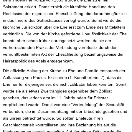
dem Tridentiner Konzil von 1563 wurde die Ehe zu einem
Sakrament erklärt. Damit erhielt die kirchliche Handlung den
Rechtssinn der eigentlichen Eheschließung, die daraufhin gänzlich
in das Innere des Gotteshauses verlegt wurde. Somit wurde die
kirchliche Jurisdiktion über die Ehe erst zum Ende des Mittelalters
verbindlich. Die von der Kirche geforderte Unauflöslichkeit der Ehe
konnte aber schon früher durchgesetzt werden, da sie der
vorherrschenden Praxis der Verbindung von Besitz durch den
vernunftbestimmten Akt der Eheschließung beziehungsweise der
Heiratspolitik des Adels entgegenkam.
Die offizielle Haltung der Kirche zu Ehe und Familie entsprach der
Auffassung von Paulus. Er schrieb (1. Korintherbrief 7), dass die
Ehe nur für diejenigen sei, die nicht zölibatär leben könnten. Somit
wurde sie als etwas Zweitrangiges gegenüber dem Zölibat
gesehen, das jedoch erst im 11. Jahrhundert für Priester
verpflichtend wurde. Damit war eine "Verteufelung" der Sexualität
verbunden, die im Zusammenhang mit der Erbsünde gesehen und
als unrein betrachtet wurde. So sollten Eheleute ihren
Geschlechtstrieb kontrollieren und ihre Beziehung bis auf die
Kinderzeugung keusch gestalten. Auf der einen Seite wurde die