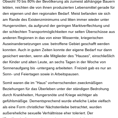
Obwohl 70 bis 80% der Bevölkerung als zumeist abhängige Bauern
lebten, reichten die von ihnen produzierten Lebensmittel gerade für
den eigenen und den regionalen Bedarf. Meist befanden sie sich
am Rande des Existenzminimums und litten immer wieder unter
Hungersnöten, da aufgrund der geringen Marktverflechtung und
der schlechten Transportmöglichkeiten nur selten Überschüsse aus
anderen Regionen in das von einer Missernte, kriegerischen
Auseinandersetzungen usw. betroffene Gebiet geschafft werden
konnten. Auch in guten Zeiten konnte der eigene Bedarf nur dann
gesichert werden, wenn alle Mitglieder des "Hauses", einschließlich
der Kinder und alten Leute, an sechs Tagen in der Woche von
Sonnenaufgang bis -untergang arbeiteten. Freizeit gab es nur an
Sonn- und Feiertagen sowie in Arbeitspausen.
Somit waren die im "Haus" vorherrschenden zweckmäßigen
Beziehungen für das Überleben unter der ständigen Bedrohung
durch Krankheiten, Hungersnöte und Kriege wichtiger als
gefühlsmäßige. Dementsprechend wurde eheliche Liebe vielfach
als eine Form christlicher Nächstenliebe betrachtet, wurden
außereheliche sexuelle Verhältnisse eher toleriert. Der