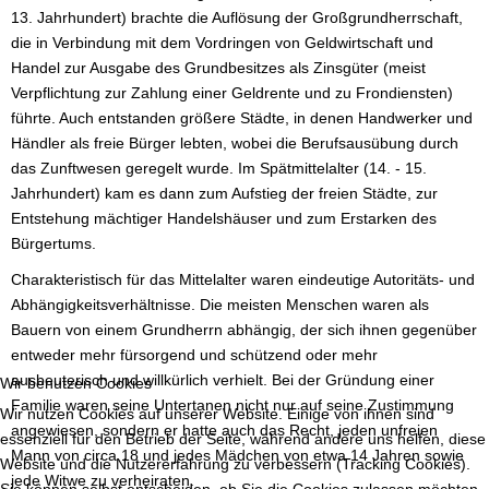
13. Jahrhundert) brachte die Auflösung der Großgrundherrschaft,
die in Verbindung mit dem Vordringen von Geldwirtschaft und
Handel zur Ausgabe des Grundbesitzes als Zinsgüter (meist
Verpflichtung zur Zahlung einer Geldrente und zu Frondiensten)
führte. Auch entstanden größere Städte, in denen Handwerker und
Händler als freie Bürger lebten, wobei die Berufsausübung durch
das Zunftwesen geregelt wurde. Im Spätmittelalter (14. - 15.
Jahrhundert) kam es dann zum Aufstieg der freien Städte, zur
Entstehung mächtiger Handelshäuser und zum Erstarken des
Bürgertums.
Charakteristisch für das Mittelalter waren eindeutige Autoritäts- und
Abhängigkeitsverhältnisse. Die meisten Menschen waren als
Bauern von einem Grundherrn abhängig, der sich ihnen gegenüber
entweder mehr fürsorgend und schützend oder mehr
ausbeuterisch und willkürlich verhielt. Bei der Gründung einer
Wir benutzen Cookies
Familie waren seine Untertanen nicht nur auf seine Zustimmung
Wir nutzen Cookies auf unserer Website. Einige von ihnen sind
angewiesen, sondern er hatte auch das Recht, jeden unfreien
essenziell für den Betrieb der Seite, während andere uns helfen, diese
Mann von circa 18 und jedes Mädchen von etwa 14 Jahren sowie
Website und die Nutzererfahrung zu verbessern (Tracking Cookies).
jede Witwe zu verheiraten.
Sie können selbst entscheiden, ob Sie die Cookies zulassen möchten.