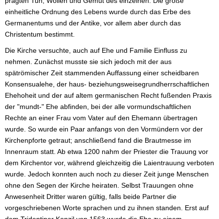
prägten Tun, Wollen und Gemüt des einzelnen. Die große
einheitliche Ordnung des Lebens wurde durch das Erbe des
Germanentums und der Antike, vor allem aber durch das
Christentum bestimmt.
Die Kirche versuchte, auch auf Ehe und Familie Einfluss zu
nehmen. Zunächst musste sie sich jedoch mit der aus
spätrömischer Zeit stammenden Auffassung einer scheidbaren
Konsensualehe, der haus- beziehungsweisegrundherrschaftlichen
Ehehoheit und der auf altem germanischen Recht fußenden Praxis
der "mundt-" Ehe abfinden, bei der alle vormundschaftlichen
Rechte an einer Frau vom Vater auf den Ehemann übertragen
wurde. So wurde ein Paar anfangs von den Vormündern vor der
Kirchenpforte getraut; anschließend fand die Brautmesse im
Innenraum statt. Ab etwa 1200 nahm der Priester die Trauung vor
dem Kirchentor vor, während gleichzeitig die Laientrauung verboten
wurde. Jedoch konnten auch noch zu dieser Zeit junge Menschen
ohne den Segen der Kirche heiraten. Selbst Trauungen ohne
Anwesenheit Dritter waren gültig, falls beide Partner die
vorgeschriebenen Worte sprachen und zu ihnen standen. Erst auf