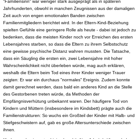
"Familiensinn" war weniger stark ausgeprägt als in späteren
Jahrhunderten, obwohl in manchen Zeugnissen aus der damaligen
Zeit auch von engen emotionalen Banden zwischen
Familienmitgliedern berichtet wird. In der Eltern-Kind-Beziehung
spielten Gefühle eine geringere Rolle als heute - dabei ist jedoch zu
bedenken, dass die meisten Kinder noch vor Erreichen des ersten
Lebensjahres starben, so dass die Eltern zu ihrem Selbstschutz
eine gewisse psychische Distanz wahren mussten. Die Tatsache,
dass ein Säugling die ersten ein, zwei Lebensjahre mit hoher
Wahrscheinlichkeit nicht überleben würde, mag auch erklären,
weshalb die Eltern beim Tod eines ihrer Kinder weniger Trauer
zeigten: Er war ein durchaus "normales" Ereignis. Zudem konnte
damit gerechnet werden, dass bald ein anderes Kind an die Stelle
des Gestorbenen treten würde, da Methoden der
Empfängnisverhütung unbekannt waren. Der häufigere Tod von
Kindern und Müttern (insbesondere im Kindsbett) prägte auch die
Familienstrukturen: So wuchs ein Großteil der Kinder mit Halb- und
Stiefgeschwistern auf, gab es große Altersunterschiede zwischen
ihnen.