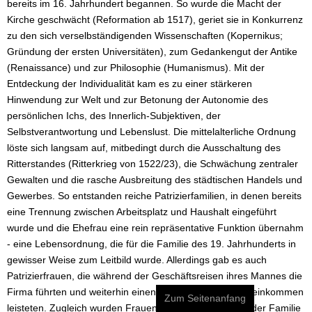
bereits im 16. Jahrhundert begannen. So wurde die Macht der
Kirche geschwächt (Reformation ab 1517), geriet sie in Konkurrenz
zu den sich verselbständigenden Wissenschaften (Kopernikus;
Gründung der ersten Universitäten), zum Gedankengut der Antike
(Renaissance) und zur Philosophie (Humanismus). Mit der
Entdeckung der Individualität kam es zu einer stärkeren
Hinwendung zur Welt und zur Betonung der Autonomie des
persönlichen Ichs, des Innerlich-Subjektiven, der
Selbstverantwortung und Lebenslust. Die mittelalterliche Ordnung
löste sich langsam auf, mitbedingt durch die Ausschaltung des
Ritterstandes (Ritterkrieg von 1522/23), die Schwächung zentraler
Gewalten und die rasche Ausbreitung des städtischen Handels und
Gewerbes. So entstanden reiche Patrizierfamilien, in denen bereits
eine Trennung zwischen Arbeitsplatz und Haushalt eingeführt
wurde und die Ehefrau eine rein repräsentative Funktion übernahm
- eine Lebensordnung, die für die Familie des 19. Jahrhunderts in
gewisser Weise zum Leitbild wurde. Allerdings gab es auch
Patrizierfrauen, die während der Geschäftsreisen ihres Mannes die
Firma führten und weiterhin einen Beitrag zum Familieneinkommen
Zum Seitenanfang
leisteten. Zugleich wurden Frauen erstmalig außerhalb der Familie