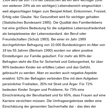
1984 wird sie von 73% der Deutschen als ein sehr wichtiger (und
von weiteren 24% als ein wichtiger) Lebensbereich eingeschätzt -
weit abgeschlagen folgen zum Beispiel Arbeit, Einkommen, Freizeit,
Erfolg oder Glaube. Nur Gesundheit wird für wichtiger gehalten
(Statistisches Bundesamt 1985). Die Qualität des Familienlebens
hat eine größere Bedeutung für die subjektive Lebenszufriedenheit
als beispielsweise der Lebensstandard, der Beruf oder
Freundschaften (Schulz 1983). Bei einer im Jahr 1989
durchgeführten Befragung von 10.000 Bundesbürgern im Alter von
18 bis 55 Jahren (Bertram 1990) wurden vor allem positive
Einstellungen zur Familie geäußert. Für mehr als 80% der
Befragten steht die Ehe für Sicherheit und Geborgenheit, für über
90% bedeuten Kinder ein erfülltes Leben und das Gefühl,
gebraucht zu werden. Aber es wurden auch negative Aspekte
erwähnt: 52% der Befragten verbinden Ehe mit dem Aufgeben
persönlicher Freiheiten, 35% mit Streit und Ärger. Für 72%
bedeuten Kinder Sorgen und Probleme, für 73% eine
Einschränkung der Berufsarbeit und für 65%, dass Frauen auf eine
Karriere verzichten müssen. Die Umfrageergebnisse stellen eine
Einschätzung der genannten Sachverhalte dar - das dies der