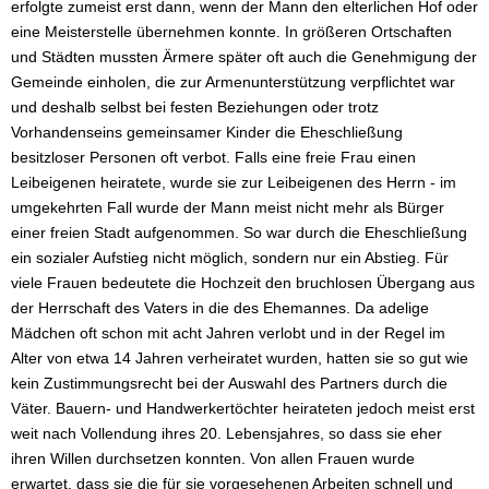
erfolgte zumeist erst dann, wenn der Mann den elterlichen Hof oder
eine Meisterstelle übernehmen konnte. In größeren Ortschaften
und Städten mussten Ärmere später oft auch die Genehmigung der
Gemeinde einholen, die zur Armenunterstützung verpflichtet war
und deshalb selbst bei festen Beziehungen oder trotz
Vorhandenseins gemeinsamer Kinder die Eheschließung
besitzloser Personen oft verbot. Falls eine freie Frau einen
Leibeigenen heiratete, wurde sie zur Leibeigenen des Herrn - im
umgekehrten Fall wurde der Mann meist nicht mehr als Bürger
einer freien Stadt aufgenommen. So war durch die Eheschließung
ein sozialer Aufstieg nicht möglich, sondern nur ein Abstieg. Für
viele Frauen bedeutete die Hochzeit den bruchlosen Übergang aus
der Herrschaft des Vaters in die des Ehemannes. Da adelige
Mädchen oft schon mit acht Jahren verlobt und in der Regel im
Alter von etwa 14 Jahren verheiratet wurden, hatten sie so gut wie
kein Zustimmungsrecht bei der Auswahl des Partners durch die
Väter. Bauern- und Handwerkertöchter heirateten jedoch meist erst
weit nach Vollendung ihres 20. Lebensjahres, so dass sie eher
ihren Willen durchsetzen konnten. Von allen Frauen wurde
erwartet, dass sie die für sie vorgesehenen Arbeiten schnell und