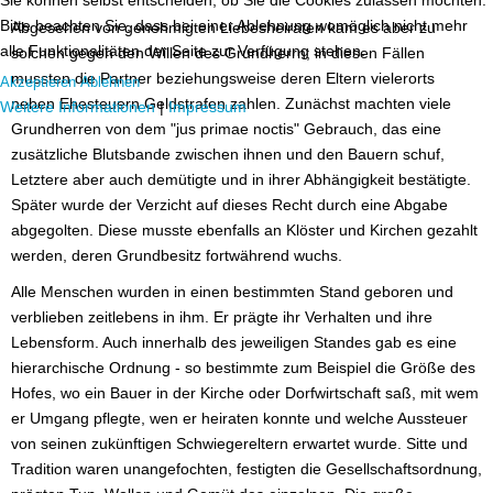
Bitte beachten Sie, dass bei einer Ablehnung womöglich nicht mehr
Abgesehen von genehmigten Liebesheiraten kam es aber zu
alle Funktionalitäten der Seite zur Verfügung stehen.
solchen gegen den Willen des Grundherrn; in diesen Fällen
mussten die Partner beziehungsweise deren Eltern vielerorts
Akzeptieren
Ablehnen
neben Ehesteuern Geldstrafen zahlen. Zunächst machten viele
Weitere Informationen
|
Impressum
Grundherren von dem "jus primae noctis" Gebrauch, das eine
zusätzliche Blutsbande zwischen ihnen und den Bauern schuf,
Letztere aber auch demütigte und in ihrer Abhängigkeit bestätigte.
Später wurde der Verzicht auf dieses Recht durch eine Abgabe
abgegolten. Diese musste ebenfalls an Klöster und Kirchen gezahlt
werden, deren Grundbesitz fortwährend wuchs.
Alle Menschen wurden in einen bestimmten Stand geboren und
verblieben zeitlebens in ihm. Er prägte ihr Verhalten und ihre
Lebensform. Auch innerhalb des jeweiligen Standes gab es eine
hierarchische Ordnung - so bestimmte zum Beispiel die Größe des
Hofes, wo ein Bauer in der Kirche oder Dorfwirtschaft saß, mit wem
er Umgang pflegte, wen er heiraten konnte und welche Aussteuer
von seinen zukünftigen Schwiegereltern erwartet wurde. Sitte und
Tradition waren unangefochten, festigten die Gesellschaftsordnung,