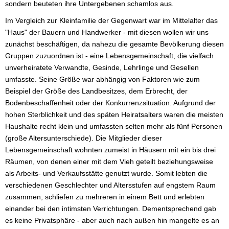
sondern beuteten ihre Untergebenen schamlos aus.
Im Vergleich zur Kleinfamilie der Gegenwart war im Mittelalter das
"Haus" der Bauern und Handwerker - mit diesen wollen wir uns
zunächst beschäftigen, da nahezu die gesamte Bevölkerung diesen
Gruppen zuzuordnen ist - eine Lebensgemeinschaft, die vielfach
unverheiratete Verwandte, Gesinde, Lehrlinge und Gesellen
umfasste. Seine Größe war abhängig von Faktoren wie zum
Beispiel der Größe des Landbesitzes, dem Erbrecht, der
Bodenbeschaffenheit oder der Konkurrenzsituation. Aufgrund der
hohen Sterblichkeit und des späten Heiratsalters waren die meisten
Haushalte recht klein und umfassten selten mehr als fünf Personen
(große Altersunterschiede). Die Mitglieder dieser
Lebensgemeinschaft wohnten zumeist in Häusern mit ein bis drei
Räumen, von denen einer mit dem Vieh geteilt beziehungsweise
als Arbeits- und Verkaufsstätte genutzt wurde. Somit lebten die
verschiedenen Geschlechter und Altersstufen auf engstem Raum
zusammen, schliefen zu mehreren in einem Bett und erlebten
einander bei den intimsten Verrichtungen. Dementsprechend gab
es keine Privatsphäre - aber auch nach außen hin mangelte es an