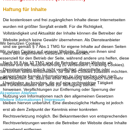
Haftung für Inhalte
Die kostenlosen und frei zugänglichen Inhalte dieser Internetseiten
wurden mit größter Sorgfalt erstellt. Für die Richtigkeit,
Vollständigkeit und Aktualität der Inhalte können die Betreiber der
Website jedoch keine Gewähr übernehmen. Als Diensteanbieter
Wir benutzen Cookies
sind sie gemäß § 7 Abs.1 TMG für eigene Inhalte auf diesen Seiten
Wir nutzen Cookies auf unserer Website. Einige von ihnen sind
nach den allgemeinen Gesetzen verantwortlich.
essenziell für den Betrieb der Seite, während andere uns helfen, diese
Nach §§ 8 bis 10 TMG sind die Betreiber dieser Website als
Website und die Nutzererfahrung zu verbessern (Tracking Cookies).
Diensteanbieter jedoch nicht verpflichtet, übermittelte oder
Sie können selbst entscheiden, ob Sie die Cookies zulassen möchten.
gespeicherte fremde Informationen zu überwachen oder nach
Bitte beachten Sie, dass bei einer Ablehnung womöglich nicht mehr
Umständen zu forschen, die auf eine rechtswidrige Tätigkeit
alle Funktionalitäten der Seite zur Verfügung stehen.
hinweisen. Verpflichtungen zur Entfernung oder Sperrung der
Akzeptieren
Ablehnen
Nutzung von Informationen nach den allgemeinen Gesetzen
Weitere Informationen
|
Impressum
bleiben hiervon unberührt. Eine diesbezügliche Haftung ist jedoch
erst ab dem Zeitpunkt der Kenntnis einer konkreten
Rechtsverletzung möglich. Bei Bekanntwerden von entsprechenden
Rechtsverletzungen werden die Betreiber der Website diese Inhalte
umgehend entfernen.