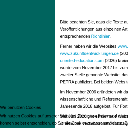
Bitte beachten Sie, dass die Texte 
Veröffentlichungen aus einzelnen Arti
entsprechenden
Richtlinien
.
Ferner haben wir die Websites
www.
www.zukunftsentwicklungen.de
(200
oriented-education.com
(2026) kreie
wurde vom November 2017 bis zum Jul
zweiter Stelle genannte Website, da
PETRA publiziert. Bei beiden Websit
Im November 2006 gründeten wir das 
wissenschaftliche und Referententäti
Jahresende 2018 aufgelöst. Für Fort
Wir benutzen Cookies
Wir nutzen Cookies auf unserer Website. Einige von ihnen sind essen
Seit Juni 2026 gibt es die neue Web
können selbst entscheiden, ob Sie die Cookies zulassen möchten. Bit
öffentlichen Verkehrsmitteln zurück