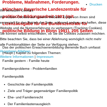
Probleme, Maßnahmen, Forderungen.
Drucken
München: Bayerische Landeszentrale für
Wir benutzen Cookies
politische Bildungsarbeit 1991 (mit
Wir nutzen Cookies auf unserer Website. Einige von ihnen sind
essenziell für den Betrieb der Seite, während andere uns helfen, diese
Lizenzausgabe für die Bundeszentrale für
Website und die Nutzererfahrung zu verbessern (Tracking Cookies).
politische Bildung in Bonn 1991), 205 Seiten
Sie können selbst entscheiden, ob Sie die Cookies zulassen möchten.
Bitte beachten Sie, dass bei einer Ablehnung womöglich nicht mehr
alle Funktionalitäten der Seite zur Verfügung stehen.
Das der politischen Erwachsenenbildung dienende Buch umfasst
Akzeptieren
Ablehnen
(Haupt-) Kapitel zu folgenden Themen:
Weitere Informationen
|
Impressum
Familie gestern - Familie heute
Familienprobleme - Problemfamilien
Familienpolitik
Geschichte der Familienpolitik
Ziele und Träger gegenwärtiger Familienpolitik
Ehe- und Familienrecht
Der Familienlastenausgleich