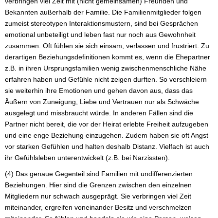
verbringen viel Zeit mit (nicht gemeinsamen) Freunden und
Bekannten außerhalb der Familie. Die Familienmitglieder folgen
zumeist stereotypen Interaktionsmustern, sind bei Gesprächen
emotional unbeteiligt und leben fast nur noch aus Gewohnheit
zusammen. Oft fühlen sie sich einsam, verlassen und frustriert. Zu
derartigen Beziehungsdefinitionen kommt es, wenn die Ehepartner
z.B. in ihren Ursprungsfamilien wenig zwischenmenschliche Nähe
erfahren haben und Gefühle nicht zeigen durften. So verschleiern
sie weiterhin ihre Emotionen und gehen davon aus, dass das
Äußern von Zuneigung, Liebe und Vertrauen nur als Schwäche
ausgelegt und missbraucht würde. In anderen Fällen sind die
Partner nicht bereit, die vor der Heirat erlebte Freiheit aufzugeben
und eine enge Beziehung einzugehen. Zudem haben sie oft Angst
vor starken Gefühlen und halten deshalb Distanz. Vielfach ist auch
ihr Gefühlsleben unterentwickelt (z.B. bei Narzissten).
(4) Das genaue Gegenteil sind Familien mit undifferenzierten
Beziehungen. Hier sind die Grenzen zwischen den einzelnen
Mitgliedern nur schwach ausgeprägt. Sie verbringen viel Zeit
miteinander, ergreifen voneinander Besitz und verschmelzen