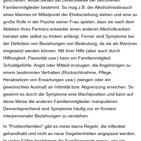
Familienmitglieder bestimmt. So mag z.B. der Alkoholmissbrauch
eines Mannes im Mittelpunkt der Ehebeziehung stehen und eine so
große Rolle in der Psyche seiner Frau spielen, dass sie nach dem
Ableben ihres Partners entweder einen anderen Alkoholkranken
heiratet oder selbst zu trinken anfängt. Ferner sind Symptome bei
der Definition von Beziehungen von Bedeutung, da sie als Manöver
eingesetzt werden können. Mit ihrer Hilfe (aber auch durch
Hilflosigkeit, Passivität usw.) kann ein Familienmitglied
Schuldgefühle, Angst oder Mitleid erzeugen, die Angehörigen zu
einem bestimmten Verhalten (Rücksichtnahme, Pflege,
Herabsetzen von Erwartungen usw.) zwingen oder ein
gewünschtes Ausmaß an Intimität bzw. Abgrenzung erreichen. So
gewinnt es durch die Symptome eine Machtposition und kann auf
diese Weise die anderen Familienmitglieder manipulieren.
Dementsprechend sind Symptome häufig nur im Kontext
interpersonaler Beziehungen zu verstehen.
In "Problemfamilien" gibt es meist starre Regeln, die inflexibel
gehandhabt und nicht an neue Gegebenheiten angepasst werden.
In vielen Fällen bestimmen die Familienregeln genau, wie ein