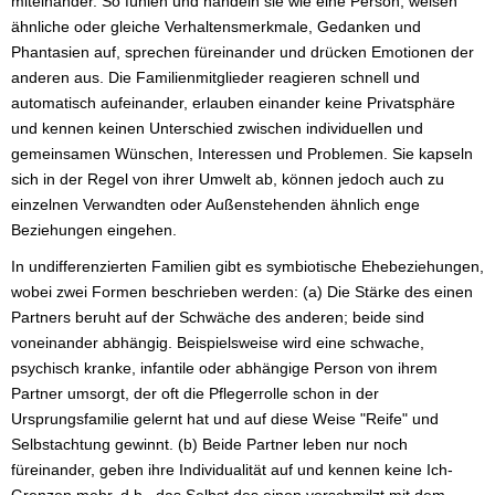
miteinander. So fühlen und handeln sie wie eine Person, weisen
ähnliche oder gleiche Verhaltensmerkmale, Gedanken und
Phantasien auf, sprechen füreinander und drücken Emotionen der
anderen aus. Die Familienmitglieder reagieren schnell und
automatisch aufeinander, erlauben einander keine Privatsphäre
und kennen keinen Unterschied zwischen individuellen und
gemeinsamen Wünschen, Interessen und Problemen. Sie kapseln
sich in der Regel von ihrer Umwelt ab, können jedoch auch zu
einzelnen Verwandten oder Außenstehenden ähnlich enge
Beziehungen eingehen.
In undifferenzierten Familien gibt es symbiotische Ehebeziehungen,
wobei zwei Formen beschrieben werden: (a) Die Stärke des einen
Partners beruht auf der Schwäche des anderen; beide sind
voneinander abhängig. Beispielsweise wird eine schwache,
psychisch kranke, infantile oder abhängige Person von ihrem
Partner umsorgt, der oft die Pflegerrolle schon in der
Ursprungsfamilie gelernt hat und auf diese Weise "Reife" und
Selbstachtung gewinnt. (b) Beide Partner leben nur noch
füreinander, geben ihre Individualität auf und kennen keine Ich-
Grenzen mehr, d.h., das Selbst des einen verschmilzt mit dem