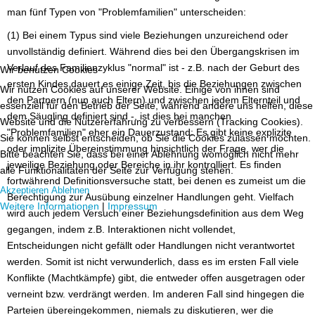
man fünf Typen von "Problemfamilien" unterscheiden:
(1) Bei einem Typus sind viele Beziehungen unzureichend oder
unvollständig definiert. Während dies bei den Übergangskrisen im
Verlauf des Familienzyklus "normal" ist - z.B. nach der Geburt des
Wir benutzen Cookies
ersten Kindes dauert es einige Zeit, bis die Beziehungen zwischen
Wir nutzen Cookies auf unserer Website. Einige von ihnen sind
den Partnern (nun auch Eltern) und zwischen jedem Elternteil und
essenziell für den Betrieb der Seite, während andere uns helfen, diese
dem Säugling definiert sind -, ist dies bei manchen
Website und die Nutzererfahrung zu verbessern (Tracking Cookies).
"Problemfamilien" eher ein Dauerzustand: Es gibt keine explizite
Sie können selbst entscheiden, ob Sie die Cookies zulassen möchten.
oder implizite Übereinstimmung hinsichtlich der Frage, wer die
Bitte beachten Sie, dass bei einer Ablehnung womöglich nicht mehr
jeweilige Beziehung oder Bereiche in ihr kontrolliert. Es finden
alle Funktionalitäten der Seite zur Verfügung stehen.
fortwährend Definitionsversuche statt, bei denen es zumeist um die
Akzeptieren
Ablehnen
Berechtigung zur Ausübung einzelner Handlungen geht. Vielfach
Weitere Informationen
|
Impressum
wird auch jedem Versuch einer Beziehungsdefinition aus dem Weg
gegangen, indem z.B. Interaktionen nicht vollendet,
Entscheidungen nicht gefällt oder Handlungen nicht verantwortet
werden. Somit ist nicht verwunderlich, dass es im ersten Fall viele
Konflikte (Machtkämpfe) gibt, die entweder offen ausgetragen oder
verneint bzw. verdrängt werden. Im anderen Fall sind hingegen die
Parteien übereingekommen, niemals zu diskutieren, wer die