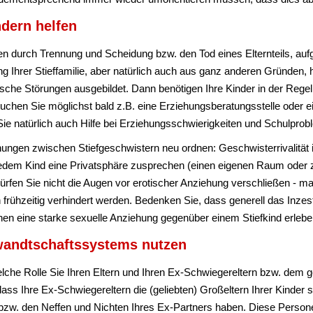
ndern helfen
n durch Trennung und Scheidung bzw. den Tod eines Elternteils, auf
ng Ihrer Stieffamilie, aber natürlich auch aus ganz anderen Gründen
hische Störungen ausgebildet. Dann benötigen Ihre Kinder in der Rege
suchen Sie möglichst bald z.B. eine Erziehungsberatungsstelle oder e
Sie natürlich auch Hilfe bei Erziehungsschwierigkeiten und Schulpro
ungen zwischen Stiefgeschwistern neu ordnen: Geschwisterrivalität i
 jedem Kind eine Privatsphäre zusprechen (einen eigenen Raum oder 
dürfen Sie nicht die Augen vor erotischer Anziehung verschließen - 
rühzeitig verhindert werden. Bedenken Sie, dass generell das Inzest
nnen eine starke sexuelle Anziehung gegenüber einem Stiefkind erlebe
wandtschaftssystems nutzen
 welche Rolle Sie Ihren Eltern und Ihren Ex-Schwiegereltern bzw. d
ss Ihre Ex-Schwiegereltern die (geliebten) Großeltern Ihrer Kinder s
zw. den Neffen und Nichten Ihres Ex-Partners haben. Diese Personen