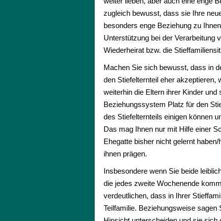
weiter lieben, aber auch eine enge 
zugleich bewusst, dass sie Ihre neu
besonders enge Beziehung zu Ihnen e
Unterstützung bei der Verarbeitung 
Wiederheirat bzw. die Stieffamiliensi
Machen Sie sich bewusst, dass in de
den Stiefelternteil eher akzeptieren
weiterhin die Eltern ihrer Kinder u
Beziehungssystem Platz für den Stief
des Stiefelternteils einigen können 
Das mag Ihnen nur mit Hilfe einer S
Ehegatte bisher nicht gelernt haben
ihnen prägen.
Insbesondere wenn Sie beide leiblich
die jedes zweite Wochenende kommen) 
verdeutlichen, dass in Ihrer Stieffa
Teilfamilie. Beziehungsweise sagen S
Hinsicht unterscheiden und sie sic