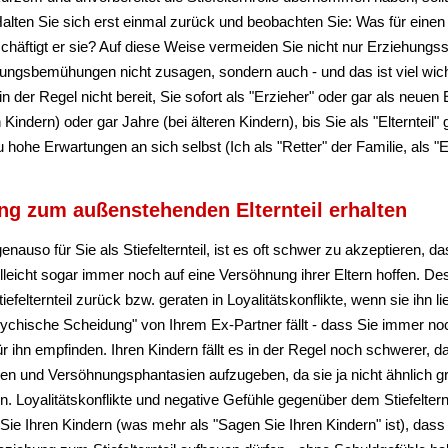
lten Sie sich erst einmal zurück und beobachten Sie: Was für einen 
eschäftigt er sie? Auf diese Weise vermeiden Sie nicht nur Erziehungss
ungsbemühungen nicht zusagen, sondern auch - und das ist viel wich
n der Regel nicht bereit, Sie sofort als "Erzieher" oder gar als neuen 
 Kindern) oder gar Jahre (bei älteren Kindern), bis Sie als "Elterntei
 hohe Erwartungen an sich selbst (Ich als "Retter" der Familie, als "E
ng zum außenstehenden Elternteil erhalten
r genauso für Sie als Stiefelternteil, ist es oft schwer zu akzeptieren,
elleicht sogar immer noch auf eine Versöhnung ihrer Eltern hoffen. D
iefelternteil zurück bzw. geraten in Loyalitätskonflikte, wenn sie ih
sychische Scheidung" von Ihrem Ex-Partner fällt - dass Sie immer n
ür ihn empfinden. Ihren Kindern fällt es in der Regel noch schwerer,
eren und Versöhnungsphantasien aufzugeben, da sie ja nicht ähnlich gro
n. Loyalitätskonflikte und negative Gefühle gegenüber dem Stiefeltern
Sie Ihren Kindern (was mehr als "Sagen Sie Ihren Kindern" ist), dass