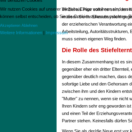
Wir benutzen Cookies
Wir nutzen Cookies auf unserer Website. Einige von ihnen sind essen
Ihr Ziel als Paar sollte es sein, de
können selbst entscheiden, ob Sie die Cookies zulassen möchten. Bit
müssen Sie Ihr Ehesubsystem gegenüb
der erzieherischen Verantwortung e
Akzeptieren
Ablehnen
Arbeitsteilung, Autoritätsstrukturen
Weitere Informationen
|
Impressum
muss seinen eigenen Weg finden.
Die Rolle des Stiefelternt
In diesem Zusammenhang ist es sinn
gegenüber eher ein dritter Elternteil, 
gegenüber deutlich machen, dass der 
sofortige Liebe und den Gehorsam de
zwischen ihm und den Kindern entsteh
"Mutter" zu nennen, wenn sie nicht wo
Ihren Kindern sehr eng geworden ist
und einen Teil der Erziehungsveran
Partner stehen. Keinesfalls dürfen S
Wenn Sie als der/die Neue erst vor 