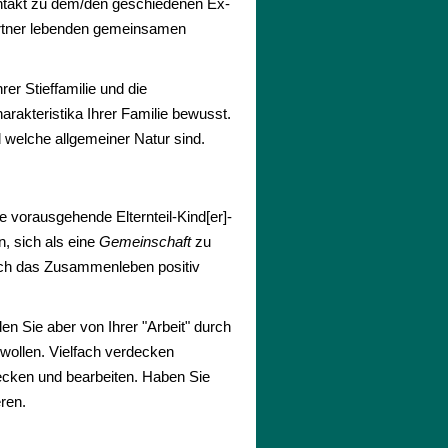
ntakt zu dem/den geschiedenen Ex-
Partner lebenden gemeinsamen
er Stieffamilie und die
rakteristika Ihrer Familie bewusst.
d welche allgemeiner Natur sind.
e vorausgehende Elternteil-Kind[er]-
, sich als eine
Gemeinschaft
zu
sich das Zusammenleben positiv
rden Sie aber von Ihrer "Arbeit" durch
 wollen. Vielfach verdecken
decken und bearbeiten. Haben Sie
eren.