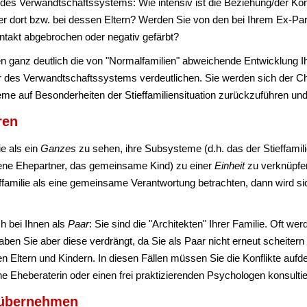
s Verwandtschaftssystems: Wie intensiv ist die Beziehung/der Ko
nder dort bzw. bei dessen Eltern? Werden Sie von den bei Ihrem Ex-
ntakt abgebrochen oder negativ gefärbt?
 ganz deutlich die von "Normalfamilien" abweichende Entwicklung Ihr
ur des Verwandtschaftssystems verdeutlichen. Sie werden sich der Cha
eme auf Besonderheiten der Stieffamiliensituation zurückzuführen un
ren
ie als ein
Ganzes
zu sehen, ihre Subsysteme (d.h. das der Stieffamili
ne Ehepartner, das gemeinsame Kind) zu einer
Einheit
zu verknüpfen
ieffamilie als eine gemeinsame Verantwortung betrachten, dann wird 
ch bei Ihnen als
Paar
: Sie sind die "Architekten" Ihrer Familie. Oft we
ben Sie aber diese verdrängt, da Sie als Paar nicht erneut scheitern
 Eltern und Kindern. In diesen Fällen müssen Sie die Konflikte auf
ine Eheberaterin oder einen frei praktizierenden Psychologen konsulti
 übernehmen