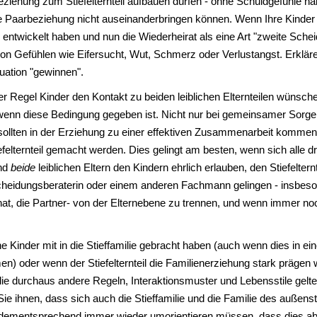
Beziehung zum Stiefelternteil aufbauen dürfen - ohne Schuldgefühle
e Paarbeziehung nicht auseinanderbringen können. Wenn Ihre Kinder in
ntwickelt haben und nun die Wiederheirat als eine Art "zweite Schei
von Gefühlen wie Eifersucht, Wut, Schmerz oder Verlustangst. Erkläre
tuation "gewinnen".
r Regel Kinder den Kontakt zu beiden leiblichen Elternteilen wünsche
, wenn diese Bedingung gegeben ist. Nicht nur bei gemeinsamer Sorge b
nd sollten in der Erziehung zu einer effektiven Zusammenarbeit komme
elternteil gemacht werden. Dies gelingt am besten, wenn sich alle dr
und
beide
leiblichen Eltern den Kindern ehrlich erlauben, den Stiefeltern
cheidungsberaterin oder einem anderen Fachmann gelingen - insbeson
/hat, die Partner- von der Elternebene zu trennen, und wenn immer n
e Kinder mit in die Stieffamilie gebracht haben (auch wenn dies in ei
oder wenn der Stiefelternteil die Familienerziehung stark prägen wil
milie durchaus andere Regeln, Interaktionsmuster und Lebensstile gelte
ie ihnen, dass sich auch die Stieffamilie und die Familie des außenst
h dementsprechend immer wieder umorientieren müssen, dass dies abe