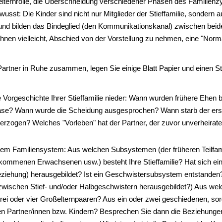
iefelternrolle, die Überschneidung verschiedener Phasen des Familien
wusst: Die Kinder sind nicht nur Mitglieder der Stieffamilie, sondern
nd bilden das Bindeglied (den Kommunikationskanal) zwischen beiden
Ihnen vielleicht, Abschied von der Vorstellung zu nehmen, eine "Norm
Partner in Ruhe zusammen, legen Sie einige Blatt Papier und einen Sti
e Vorgeschichte Ihrer Stieffamilie nieder: Wann wurden frühere Ehen
e? Wann wurde die Scheidung ausgesprochen? Wann starb der erste 
n erzogen? Welches "Vorleben" hat der Partner, der zuvor unverheira
em Familiensystem: Aus welchen Subsystemen (der früheren Teilfam
gekommenen Erwachsenen usw.) besteht Ihre Stieffamilie? Hat sich e
ziehung) herausgebildet? Ist ein Geschwistersubsystem entstanden?
zwischen Stief- und/oder Halbgeschwistern herausgebildet?) Aus w
ei oder vier Großelternpaaren? Aus ein oder zwei geschiedenen, so
uen Partner/innen bzw. Kindern? Besprechen Sie dann die Beziehungen