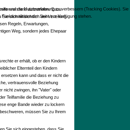
bsite und die Nutzererfahrung zu verbessern (Tracking Cookies). Sie
ilienvorstand
aufzutreten. Dazu
Funktionalitäten der Seite zur Verfügung stehen.
e sich hinsichtlich der Verteilung
ssen Regeln, Erwartungen,
htigen Weg, sondern jedes Ehepaar
rechte er erhält, ob er den Kindern
leiblicher Elternteil den Kindern
 ersetzen kann und dass er nicht die
che, vertrauensvolle Beziehung
r nicht zwingen, ihn "Vater" oder
der Teilfamilie die Beziehung zu
diese enge Bande wieder zu lockern
er beschweren, müssen Sie zu Ihrem
ten Sie sich eingestehen, dass Sie