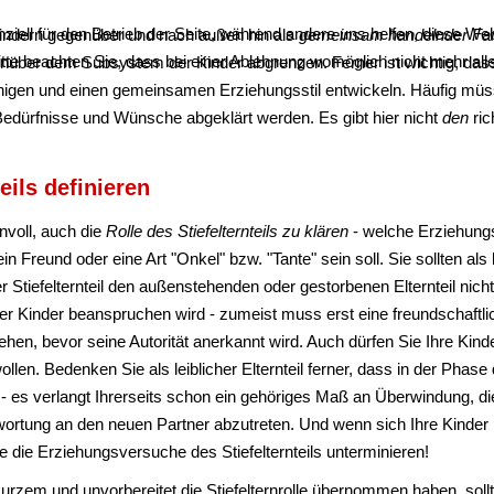
ziell für den Betrieb der Seite, während andere uns helfen, diese We
n Kindern gegenüber und nach außen hin als
gemeinsam handelnder Fam
te beachten Sie, dass bei einer Ablehnung womöglich nicht mehr alle 
er dem Subsystem der Kinder abgrenzen. Ferner ist wichtig, dass Si
inigen und einen gemeinsamen Erziehungsstil entwickeln. Häufig mü
, Bedürfnisse und Wünsche abgeklärt werden. Es gibt hier nicht
den
ric
eils definieren
voll, auch die
Rolle des Stiefelternteils zu klären
- welche Erziehungs
ein Freund oder eine Art "Onkel" bzw. "Tante" sein soll. Sie sollten als 
Stiefelternteil den außenstehenden oder gestorbenen Elternteil nicht
r Kinder beanspruchen wird - zumeist muss erst eine freundschaftli
en, bevor seine Autorität anerkannt wird. Auch dürfen Sie Ihre Kinde
llen. Bedenken Sie als leiblicher Elternteil ferner, dass in der Phase 
 - es verlangt Ihrerseits schon ein gehöriges Maß an Überwindung, 
twortung an den neuen Partner abzutreten. Und wenn sich Ihre Kind
ie die Erziehungsversuche des Stiefelternteils unterminieren!
kurzem und unvorbereitet die Stiefelternrolle übernommen haben, soll