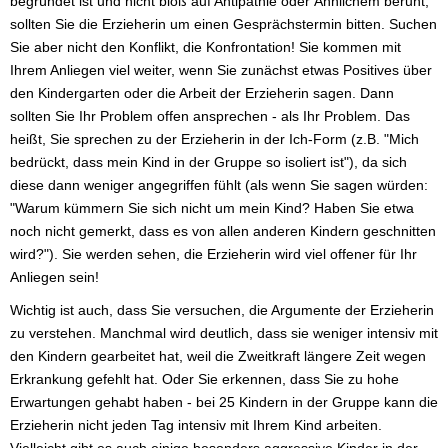
begründet ist und nicht bloß auf Antipathie oder Ähnlichem beruht,
sollten Sie die Erzieherin um einen Gesprächstermin bitten. Suchen
Sie aber nicht den Konflikt, die Konfrontation! Sie kommen mit
Ihrem Anliegen viel weiter, wenn Sie zunächst etwas Positives über
den Kindergarten oder die Arbeit der Erzieherin sagen. Dann
sollten Sie Ihr Problem offen ansprechen - als Ihr Problem. Das
heißt, Sie sprechen zu der Erzieherin in der Ich-Form (z.B. "Mich
bedrückt, dass mein Kind in der Gruppe so isoliert ist"), da sich
diese dann weniger angegriffen fühlt (als wenn Sie sagen würden:
"Warum kümmern Sie sich nicht um mein Kind? Haben Sie etwa
noch nicht gemerkt, dass es von allen anderen Kindern geschnitten
wird?"). Sie werden sehen, die Erzieherin wird viel offener für Ihr
Anliegen sein!
Wichtig ist auch, dass Sie versuchen, die Argumente der Erzieherin
zu verstehen. Manchmal wird deutlich, dass sie weniger intensiv mit
den Kindern gearbeitet hat, weil die Zweitkraft längere Zeit wegen
Erkrankung gefehlt hat. Oder Sie erkennen, dass Sie zu hohe
Erwartungen gehabt haben - bei 25 Kindern in der Gruppe kann die
Erzieherin nicht jeden Tag intensiv mit Ihrem Kind arbeiten.
Vielleicht gibt es auch einige besonders aggressive Kinder in der