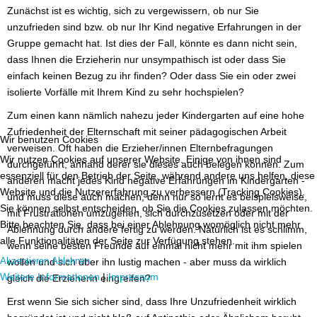
Zunächst ist es wichtig, sich zu vergewissern, ob nur Sie
unzufrieden sind bzw. ob nur Ihr Kind negative Erfahrungen in der
Gruppe gemacht hat. Ist dies der Fall, könnte es dann nicht sein,
dass Ihnen die Erzieherin nur unsympathisch ist oder dass Sie
einfach keinen Bezug zu ihr finden? Oder dass Sie ein oder zwei
isolierte Vorfälle mit Ihrem Kind zu sehr hochspielen?
Zum einen kann nämlich nahezu jeder Kindergarten auf eine hohe
Zufriedenheit der Elternschaft mit seiner pädagogischen Arbeit
Wir benutzen Cookies
verweisen. Oft haben die Erzieher/innen Elternbefragungen
Wir nutzen Cookies auf unserer Website. Einige von ihnen sind
durchgeführt, anhand derer sie dieses auch belegen können. Zum
essenziell für den Betrieb der Seite, während andere uns helfen, diese
anderen macht jedes Kind negative Erfahrungen im Kindergarten -
Website und die Nutzererfahrung zu verbessern (Tracking Cookies).
und muss diese auch machen, denn nur so lernt es beispielsweise,
Sie können selbst entscheiden, ob Sie die Cookies zulassen möchten.
mit Frustrationen umzugehen, sich durchzusetzen oder mit der
Bitte beachten Sie, dass bei einer Ablehnung womöglich nicht mehr
Ablehnung durch andere fertig zu werden. Natürlich ist es schlimm,
alle Funktionalitäten der Seite zur Verfügung stehen.
wenn seine besten Freunde auf einmal nicht mehr mit ihm spielen
Akzeptieren
Ablehnen
wollen und sich über ihn lustig machen - aber muss da wirklich
Weitere Informationen
|
Impressum
gleich die Erzieherin eingreifen?
Erst wenn Sie sich sicher sind, dass Ihre Unzufriedenheit wirklich