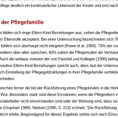
pflege deutlich ein kontinuierlicher Lebensort der Kinder und erst na
 der Pflegefamilie
n bilden sich enge Eltern-Kind-Beziehungen aus, sehen die Pflegeelte
 Elternrolle akzeptiert. Bei einer Untersuchung bezeichneten sich 76
% fühlten sich überhaupt nicht integriert (Rowe et al. 1984). 73% der v
geeltern über alles sprechen, 60% sahen die Pflegemutter als Vertr
. Auch die weitaus meisten der von Fanshel und Kollegen (1990) befrag
 positive Eltern-Kind-Beziehungen spricht auch, dass laut der Unters
ach Einstellung der Pflegegeldzahlungen in ihrer Pflegefamilie verbli
rhielten.
prechen ferner die bei der Rückführung eines Pflegekindes in die Her
Wut. Besonders stark sind diese Emotionen, wenn die Pflegeeltern v
ialarbeiter nicht einverstanden sind oder der Meinung sind, dass sich
be (Urquhart 1989). Nielsen (1990, S. 213) schrieb: "Die Rückführung
tisch erlebt. Begünstigend für dieses Ergebnis wirkte sich nach Eins