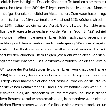
sichtlich ihrer Häufigkeit. Da viele Kinder aus Teilfamilien stammen, 
almer (ebd.) fest, dass 28% der Pflegekinder in den letzten drei Monat
häufiger Kontakt zur leiblichen Mutter hatten. Zum Vater hatten hi
r ein- bis dreimal, 15% zweimal pro Monat und 12% wöchentlich oder 
ur 16% häufiger als einmal pro Monat. Generell waren Kontakte umso 
iger die Pflegestelle gewechselt wurde. Palmer (ebd., S. 422) schrie
en Kindern hatten. ...die meisten Eltern fühlen sich traurig, ärgerlic
tachtung als Eltern ist wahrscheinlich sehr gering. Wenn der Pflegekinde
 als für ihre Kinder schädlich oder wertlos beurteilt wurden." Hinzu k
egenüber den leiblichen Eltern zeigten (vor allem wenn diese von sich
ungsprobleme machten). Besuchskontakte wurden von dieser Seite he
4) wurde der Kontakt zu den leiblichen Eltern von knapp der Hälfte 
84) berichteten, dass die von ihnen befragten Pflegeeltern wohl Be
 Pflegekinder nahmen hier eine eher passive Rolle ein, da sie ihre Pfl
ten sie keinen Kontakt mehr zu ihrer Herkunftsfamilie - das war für 35
ie davor zurück, die Pflegeeltern um Informationen über ihre leiblichen
geeltern Besuchskontakte problematisierten, insbesondere wenn diese 
ichen Eltern belastet wurden. Sie fühlten sich diesen ausgeliefert 