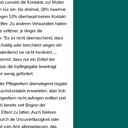
sind zumeist die Kontakte zur Mutter
en nur ein- bis dreimal, 28% zweimal
ngegen 53% überhaupt keinen Kontakt
öfter. Zu anderen Verwandten hatten
seltener, je länger die
b: "Es ist nicht überraschend, dass
h, schuldig oder beschämt wegen der
rdienst sie nicht involviert...,
ommt, dass nur ein Drittel der
 aus die Inpflegegabe beantragt
r wenig gefördert.
der Pflegeeltern überwiegend negativ
suchskontakte erwarteten, aber froh
egeeltern nicht aufregen wollten und
% bereits seit Beginn der
 Eltern zu bitten. Auch Nielsen
durch die Unzuverlässigkeit oder
und vom Amt alleingelassen, das