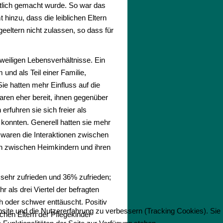
tlich gemacht wurde. So war das
hinzu, dass die leiblichen Eltern
eeltern nicht zulassen, so dass für
weiligen Lebensverhältnisse. Ein
 und als Teil einer Familie,
e hatten mehr Einfluss auf die
waren eher bereit, ihnen gegenüber
rfuhren sie sich freier als
 konnten. Generell hatten sie mehr
 waren die Interaktionen zwischen
nen zwischen Heimkindern und ihren
 sehr zufrieden und 36% zufrieden;
 als drei Viertel der befragten
h oder schwer enttäuscht. Positiv
bsite und die Nutzererfahrung zu verbessern (Tracking Cookies). Sie
chen Eltern der Pflegekinder