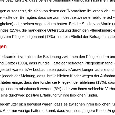
te beachten Sie, dass bei einer Ablehnung womöglich nicht mehr alle 
ngen ausgesetzt, die sich von denen der "Normalfamilie" erheblich u
e Hälfte der Befragten, dass sie zumindest zeitweise erhebliche Schw
igkeiten) oder seinen Angehörigen hatten. Bei der Studie von Martin 
indes (25%), die mangelnde Unterstützung durch den Pflegekinderdie
 vom Pflegekind genannt (17%) - nur ein Fünftel der Befragten hatt
gen
merksamkeit vor allem der Beziehung zwischen den Pflegekindern und
und Groze (1993), dass nur die Hälfte der befragten Pflegeeltern fand,
ngestellt waren. 57% beobachteten positive Auswirkungen auf sie und
ren jedoch der Meinung, dass ihre leiblichen Kinder wegen der Aufnah
hteten einige, dass ihre Kinder die Pflegekinder ablehnen (13%), das
legekindern misshandelt werden (8%) oder von ihnen schlechte Verha
 eine durchweg positive Erfahrung für ihre leiblichen Kinder.
Pflegemütter sich bewusst waren, dass es zwischen ihren leiblichen 
gab. Aber nur wenige hatten erkannt, dass vor allem jüngere Kinder Ang