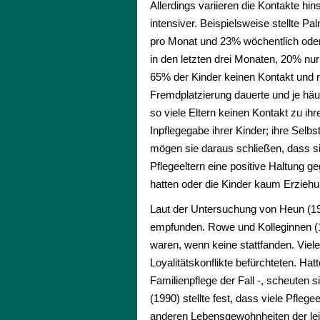
Allerdings variieren die Kontakte hin
intensiver. Beispielsweise stellte P
pro Monat und 23% wöchentlich oder 
in den letzten drei Monaten, 20% nu
65% der Kinder keinen Kontakt und n
Fremdplatzierung dauerte und je häuf
so viele Eltern keinen Kontakt zu ihr
Inpflegegabe ihrer Kinder; ihre Selbs
mögen sie daraus schließen, dass sie
Pflegeeltern eine positive Haltung g
hatten oder die Kinder kaum Erzieh
Laut der Untersuchung von Heun (198
empfunden. Rowe und Kolleginnen (19
waren, wenn keine stattfanden. Viele
Loyalitätskonflikte befürchteten. Hat
Familienpflege der Fall -, scheuten s
(1990) stellte fest, dass viele Pfle
anderen Lebensgewohnheiten der leibl