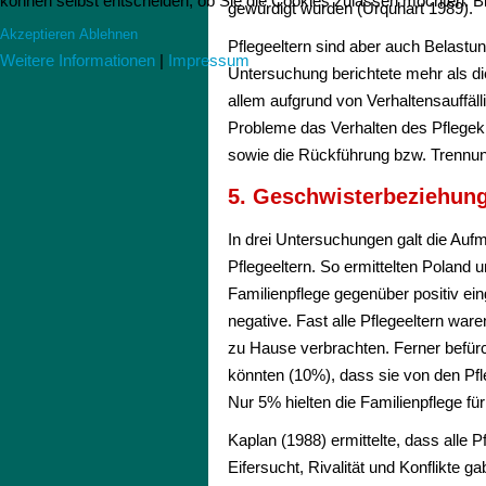
können selbst entscheiden, ob Sie die Cookies zulassen möchten. Bit
gewürdigt wurden (Urquhart 1989).
Akzeptieren
Ablehnen
Pflegeeltern sind aber auch Belastu
Weitere Informationen
|
Impressum
Untersuchung berichtete mehr als di
allem aufgrund von Verhaltensauffäll
Probleme das Verhalten des Pflegek
sowie die Rückführung bzw. Trennung
5. Geschwisterbeziehun
In drei Untersuchungen galt die Auf
Pflegeeltern. So ermittelten Poland 
Familienpflege gegenüber positiv ei
negative. Fast alle Pflegeeltern wa
zu Hause verbrachten. Ferner befürc
könnten (10%), dass sie von den Pf
Nur 5% hielten die Familienpflege für
Kaplan (1988) ermittelte, dass alle 
Eifersucht, Rivalität und Konflikte 