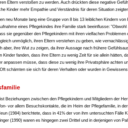
 ihren Eltern verstoßen zu werden. Auch drückten diese negative Gefü
liche Kinder mehr Empathie und Verständnis für deren Situation zeigte
ten neu Monate lang eine Gruppe von 8 bis 13 leiblichen Kindern von P
ufnahme eines Pflegekindes ihre Familie stark beeinflusse: "Obwohl a
, dass sie gegenüber den Pflegekindern mit ihren vielfachen Probleme
gleich unmöglich, ihren Eltern verstehen zu geben, wie vernachlässigt
ch aber, ihre Wut zu zeigen, da ihrer Aussage nach frühere Gefühlsau
en Kinder fanden, dass ihre Eltern zu wenig Zeit für sie allein hätten, 
anpassen müsse, dass diese zu wenig ihre Privatsphäre achten und 
ft schämten sie sich für deren Verhalten oder wurden in Gewissensko
sfamilie
st Beziehungen zwischen den Pflegekindern und Mitgliedern der Herk
on- vor allem Besuchskontakte, die im Heim der Pflegefamilie, in der
Heun (1984) berichtete, dass in 41% der von ihm untersuchten Fälle K
nger (1990) waren es hingegen zwei Drittel und in derjenigen von Pal