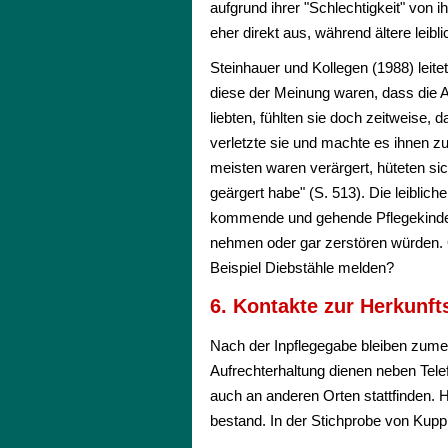
aufgrund ihrer "Schlechtigkeit" von
eher direkt aus, während ältere leib
Steinhauer und Kollegen (1988) leite
diese der Meinung waren, dass die A
liebten, fühlten sie doch zeitweise
verletzte sie und machte es ihnen zu
meisten waren verärgert, hüteten si
geärgert habe" (S. 513). Die leiblich
kommende und gehende Pflegekinder 
nehmen oder gar zerstören würden. O
Beispiel Diebstähle melden?
6. Kontakte zur Herkunft
Nach der Inpflegegabe bleiben zumei
Aufrechterhaltung dienen neben Telef
auch an anderen Orten stattfinden. 
bestand. In der Stichprobe von Kuppi