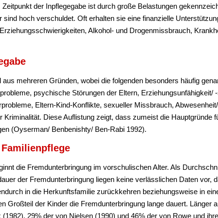
 Zeitpunkt der Inpflegegabe ist durch große Belastungen gekennzeichne
sind hoch verschuldet. Oft erhalten sie eine finanzielle Unterstützu
, Erziehungsschwierigkeiten, Alkohol- und Drogenmissbrauch, Krankh
gegabe
all aus mehreren Gründen, wobei die folgenden besonders häufig gen
probleme, psychische Störungen der Eltern, Erziehungsunfähigkeit/ -
probleme, Eltern-Kind-Konflikte, sexueller Missbrauch, Abwesenheit/
riminalität. Diese Auflistung zeigt, dass zumeist die Hauptgründe fü
iegen (Oyserman/ Benbenishty/ Ben-Rabi 1992).
 Familienpflege
ginnt die Fremdunterbringung im vorschulischen Alter. Als Durchschni
er der Fremdunterbringung liegen keine verlässlichen Daten vor, da
durch in die Herkunftsfamilie zurückkehren beziehungsweise in ei
nen Großteil der Kinder die Fremdunterbringung lange dauert. Länger 
 (1982), 29% der von Nielsen (1990) und 46% der von Rowe und ihre