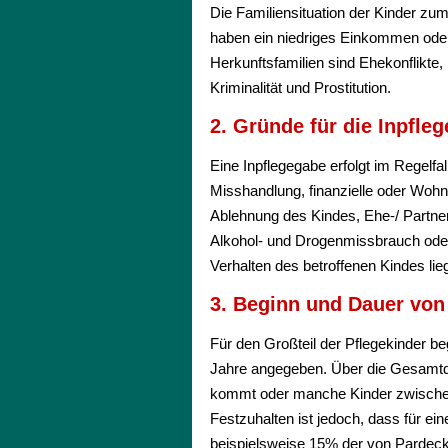
Die Familiensituation der Kinder zum
haben ein niedriges Einkommen oder 
Herkunftsfamilien sind Ehekonflikte
Kriminalität und Prostitution.
2. Gründe für die Inpfle
Eine Inpflegegabe erfolgt im Regelf
Misshandlung, finanzielle oder Wohn
Ablehnung des Kindes, Ehe-/ Partner
Alkohol- und Drogenmissbrauch oder K
Verhalten des betroffenen Kindes l
3. Beginn und Dauer von
Für den Großteil der Pflegekinder be
Jahre angegeben. Über die Gesamtdau
kommt oder manche Kinder zwischen
Festzuhalten ist jedoch, dass für ei
beispielsweise 15% der von Pardeck