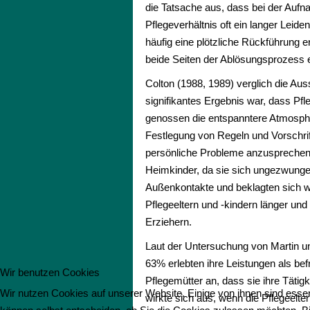
die Tatsache aus, dass bei der Auf
Pflegeverhältnis oft ein langer Lei
häufig eine plötzliche Rückführung 
beide Seiten der Ablösungsprozess e
Colton (1988, 1989) verglich die Au
signifikantes Ergebnis war, dass Pfle
genossen die entspanntere Atmosphär
Festlegung von Regeln und Vorschrift
persönliche Probleme anzusprechen, 
Heimkinder, da sie sich ungezwungen
Außenkontakte und beklagten sich we
Pflegeeltern und -kindern länger un
Erziehern.
Laut der Untersuchung von Martin un
63% erlebten ihre Leistungen als bef
Wir benutzen Cookies
Pflegemütter an, dass sie ihre Tätig
Wir nutzen Cookies auf unserer Website. Einige von ihnen sind essen
wirkte sich aus, wenn die Pflegeelt