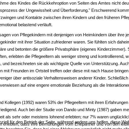
nahme des Kindes die Rückkehroption von Seiten des Amtes nicht deu
densprozess der Ungewissheit und Überforderung." Erschwerend kommt 
erzwingen und Kontakte zwischen ihren Kindern und den früheren Pfleg
motional belastend verläuft.
ssagen von Pflegekindern mit denjenigen von Heimkindern über ihre je
gekinder mit ihrer Situation zufriedener waren. Sie fühlten sich daheim
e und betonten die größere Privatsphäre (eigenes Kinderzimmer). Si
en, erlebten die Pflegeeltern als weniger streng und kontrollierend, 
und bezeichneten sie als wichtigste Quelle von Unterstützung. Auch e
 mit Freunden im Ortsteil treffen oder diese mit nach Hause bringen
niger über antisoziale Verhaltensweisen anderer Kinder. Schließlich
d verwiesen auf eine engere emotionale Beziehung als die Interaktio
d Kollegen (1992) waren 53% der Pflegeeltern mit ihren Erfahrungen
riedigend. Auch bei der Studie von Dando und Minty (1987) gaben mehr
keit als sehr oder meistens lohnend erlebten; nur 7% waren unglücklic
ziell für den Betrieb der Seite, während andere uns helfen, diese We
ern erlebten, dass ihre Bemühungen vom Ehepartner und von den leibli