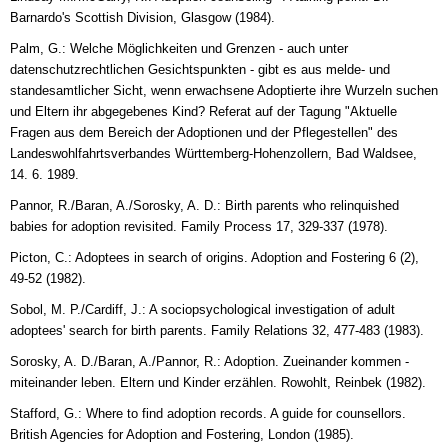
Barnardo's Scottish Division, Glasgow (1984).
Palm, G.: Welche Möglichkeiten und Grenzen - auch unter
datenschutzrechtlichen Gesichtspunkten - gibt es aus melde- und
standesamtlicher Sicht, wenn erwachsene Adoptierte ihre Wurzeln suchen
und Eltern ihr abgegebenes Kind? Referat auf der Tagung "Aktuelle
Fragen aus dem Bereich der Adoptionen und der Pflegestellen" des
Landeswohlfahrtsverbandes Württemberg-Hohenzollern, Bad Waldsee,
14. 6. 1989.
Pannor, R./Baran, A./Sorosky, A. D.: Birth parents who relinquished
babies for adoption revisited. Family Process 17, 329-337 (1978).
Picton, C.: Adoptees in search of origins. Adoption and Fostering 6 (2),
49-52 (1982).
Sobol, M. P./Cardiff, J.: A sociopsychological investigation of adult
adoptees' search for birth parents. Family Relations 32, 477-483 (1983).
Sorosky, A. D./Baran, A./Pannor, R.: Adoption. Zueinander kommen -
miteinander leben. Eltern und Kinder erzählen. Rowohlt, Reinbek (1982).
Stafford, G.: Where to find adoption records. A guide for counsellors.
British Agencies for Adoption and Fostering, London (1985).