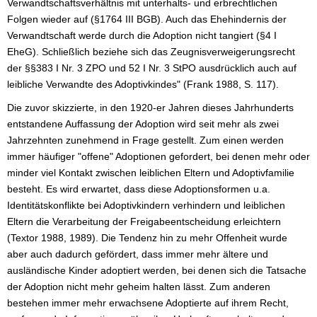
Verwandtschaftsverhältnis mit unterhalts- und erbrechtlichen
Folgen wieder auf (§1764 III BGB). Auch das Ehehindernis der
Verwandtschaft werde durch die Adoption nicht tangiert (§4 I
EheG). Schließlich beziehe sich das Zeugnisverweigerungsrecht
der §§383 I Nr. 3 ZPO und 52 I Nr. 3 StPO ausdrücklich auch auf
leibliche Verwandte des Adoptivkindes" (Frank 1988, S. 117).
Die zuvor skizzierte, in den 1920-er Jahren dieses Jahrhunderts
entstandene Auffassung der Adoption wird seit mehr als zwei
Jahrzehnten zunehmend in Frage gestellt. Zum einen werden
immer häufiger "offene" Adoptionen gefordert, bei denen mehr oder
minder viel Kontakt zwischen leiblichen Eltern und Adoptivfamilie
besteht. Es wird erwartet, dass diese Adoptionsformen u.a.
Identitätskonflikte bei Adoptivkindern verhindern und leiblichen
Eltern die Verarbeitung der Freigabeentscheidung erleichtern
(Textor 1988, 1989). Die Tendenz hin zu mehr Offenheit wurde
aber auch dadurch gefördert, dass immer mehr ältere und
ausländische Kinder adoptiert werden, bei denen sich die Tatsache
der Adoption nicht mehr geheim halten lässt. Zum anderen
bestehen immer mehr erwachsene Adoptierte auf ihrem Recht,