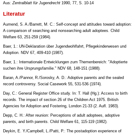
Aus:
Zentralblatt für Jugendrecht
1990, 77, S. 10-14
Literatur
Aumend, S. A./Barrett, M. C.: Self-concept and attitudes toward adoption:
A comparison of searching and nonsearching adult adoptees. Child
Welfare 63, 251-259 (1984).
Baer, 1.: UN-Deklaration über Jugendwohlfahrt, Pflegekinderwesen und
Adoption. NDV 67, 409-410 (1987).
Baer, 1.: Internationale Entwicklungen zum Themenbereich: "Adoptierte
suchen ihre Ursprungsfamilie." NDV 68, 148-151 (1988).
Baran, A./Pannor, R./Sorosky, A. D.: Adoptive parents and the sealed
record controversy. Social Casework 55, 531-536 (1974).
Day, C.: General Register Office study. In: T. Hall (Hg.): Access to birth
records. The impact of section 26 of the Children Act 1975. British
Agencies for Adoption and Fostering, London 21-33 (2. Aufl. 1983).
Depp, C. H.: After reunion: Perceptions of adult adoptees, adoptive
parents, and birth parents. Child Welfare 61, 115-119 (1982).
Deykin, E. Y./Campbell, L./Patti, P.: The postadoption experience of