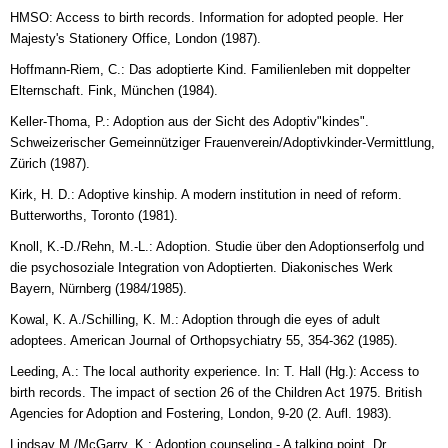
HMSO: Access to birth records. Information for adopted people. Her
Majesty's Stationery Office, London (1987).
Hoffmann-Riem, C.: Das adoptierte Kind. Familienleben mit doppelter
Elternschaft. Fink, München (1984).
Keller-Thoma, P.: Adoption aus der Sicht des Adoptiv"kindes".
Schweizerischer Gemeinnütziger Frauenverein/Adoptivkinder-Vermittlung,
Zürich (1987).
Kirk, H. D.: Adoptive kinship. A modern institution in need of reform.
Butterworths, Toronto (1981).
Knoll, K.-D./Rehn, M.-L.: Adoption. Studie über den Adoptionserfolg und
die psychosoziale Integration von Adoptierten. Diakonisches Werk
Bayern, Nürnberg (1984/1985).
Kowal, K. A./Schilling, K. M.: Adoption through die eyes of adult
adoptees. American Journal of Orthopsychiatry 55, 354-362 (1985).
Leeding, A.: The local authority experience. In: T. Hall (Hg.): Access to
birth records. The impact of section 26 of the Children Act 1975. British
Agencies for Adoption and Fostering, London, 9-20 (2. Aufl. 1983).
Lindsay M./McGarry, K.: Adoption counseling - A talking point. Dr.