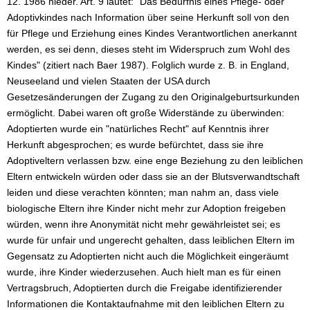
12. 1986 nieder. Art. 9 lautet: "Das Bedürfnis eines Pflege- oder
Adoptivkindes nach Information über seine Herkunft soll von den
für Pflege und Erziehung eines Kindes Verantwortlichen anerkannt
werden, es sei denn, dieses steht im Widerspruch zum Wohl des
Kindes" (zitiert nach Baer 1987). Folglich wurde z. B. in England,
Neuseeland und vielen Staaten der USA durch
Gesetzesänderungen der Zugang zu den Originalgeburtsurkunden
ermöglicht. Dabei waren oft große Widerstände zu überwinden:
Adoptierten wurde ein "natürliches Recht" auf Kenntnis ihrer
Herkunft abgesprochen; es wurde befürchtet, dass sie ihre
Adoptiveltern verlassen bzw. eine enge Beziehung zu den leiblichen
Eltern entwickeln würden oder dass sie an der Blutsverwandtschaft
leiden und diese verachten könnten; man nahm an, dass viele
biologische Eltern ihre Kinder nicht mehr zur Adoption freigeben
würden, wenn ihre Anonymität nicht mehr gewährleistet sei; es
wurde für unfair und ungerecht gehalten, dass leiblichen Eltern im
Gegensatz zu Adoptierten nicht auch die Möglichkeit eingeräumt
wurde, ihre Kinder wiederzusehen. Auch hielt man es für einen
Vertragsbruch, Adoptierten durch die Freigabe identifizierender
Informationen die Kontaktaufnahme mit den leiblichen Eltern zu