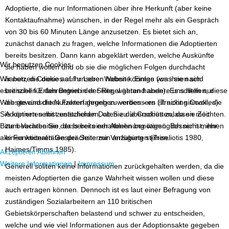
Adoptierte, die nur Informationen über ihre Herkunft (aber keine
Kontaktaufnahme) wünschen, in der Regel mehr als ein Gespräch
von 30 bis 60 Minuten Länge anzusetzen. Es bietet sich an,
zunächst danach zu fragen, welche Informationen die Adoptierten
bereits besitzen. Dann kann abgeklärt werden, welche Auskünfte
Wir benutzen Cookies
sie haben wollen und ob sie die möglichen Folgen durchdacht
haben, die diese auf ihr Leben haben könnten (was sie nach
Wir nutzen Cookies auf unserer Website. Einige von ihnen sind
britischen Erfahrungen in der Regel getan haben). Es sollten nur
essenziell für den Betrieb der Seite, während andere uns helfen, diese
die gewünschten Fakten gegeben werden - es ist nicht sinnvoll, die
Website und die Nutzererfahrung zu verbessern (Tracking Cookies).
Adoptierten mit zusätzlichen Daten zu überschütten, da sie Zeit
Sie können selbst entscheiden, ob Sie die Cookies zulassen möchten.
zum Verarbeiten der bereits erhaltenen benötigen. Besser ist, ihnen
Bitte beachten Sie, dass bei einer Ablehnung womöglich nicht mehr
einen weiteren Gesprächstermin anzubieten (Triseliotis 1980,
alle Funktionalitäten der Seite zur Verfügung stehen.
Haimes/Timms 1985).
Akzeptieren
Ablehnen
Weitere Informationen
|
Impressum
Generell sollten keine Informationen zurückgehalten werden, da die
meisten Adoptierten die ganze Wahrheit wissen wollen und diese
auch ertragen können. Dennoch ist es laut einer Befragung von
zuständigen Sozialarbeitern an 110 britischen
Gebietskörperschaften belastend und schwer zu entscheiden,
welche und wie viel Informationen aus der Adoptionsakte gegeben