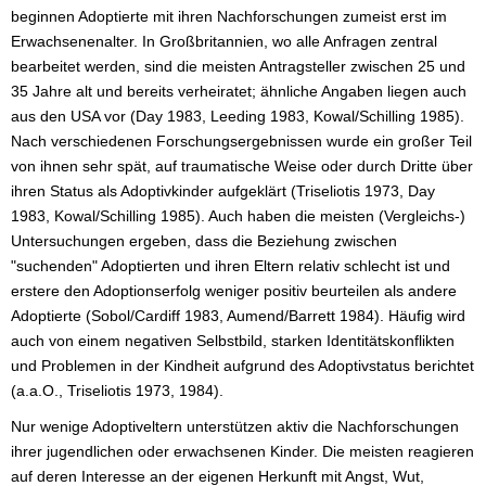
beginnen Adoptierte mit ihren Nachforschungen zumeist erst im
Erwachsenenalter. In Großbritannien, wo alle Anfragen zentral
bearbeitet werden, sind die meisten Antragsteller zwischen 25 und
35 Jahre alt und bereits verheiratet; ähnliche Angaben liegen auch
aus den USA vor (Day 1983, Leeding 1983, Kowal/Schilling 1985).
Nach verschiedenen Forschungsergebnissen wurde ein großer Teil
von ihnen sehr spät, auf traumatische Weise oder durch Dritte über
ihren Status als Adoptivkinder aufgeklärt (Triseliotis 1973, Day
1983, Kowal/Schilling 1985). Auch haben die meisten (Vergleichs-)
Untersuchungen ergeben, dass die Beziehung zwischen
"suchenden" Adoptierten und ihren Eltern relativ schlecht ist und
erstere den Adoptionserfolg weniger positiv beurteilen als andere
Adoptierte (Sobol/Cardiff 1983, Aumend/Barrett 1984). Häufig wird
auch von einem negativen Selbstbild, starken Identitätskonflikten
und Problemen in der Kindheit aufgrund des Adoptivstatus berichtet
(a.a.O., Triseliotis 1973, 1984).
Nur wenige Adoptiveltern unterstützen aktiv die Nachforschungen
ihrer jugendlichen oder erwachsenen Kinder. Die meisten reagieren
auf deren Interesse an der eigenen Herkunft mit Angst, Wut,