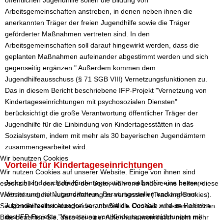
Arbeitsgemeinschaften anstreben, in denen neben ihnen die
anerkannten Träger der freien Jugendhilfe sowie die Träger
geförderter Maßnahmen vertreten sind. In den
Arbeitsgemeinschaften soll darauf hingewirkt werden, dass die
geplanten Maßnahmen aufeinander abgestimmt werden und sich
gegenseitig ergänzen." Außerdem kommen dem
Jugendhilfeausschuss (§ 71 SGB VIII) Vernetzungsfunktionen zu.
Das in diesem Bericht beschriebene IFP-Projekt "Vernetzung von
Kindertageseinrichtungen mit psychosozialen Diensten"
berücksichtigt die große Verantwortung öffentlicher Träger der
Jugendhilfe für die Einbindung von Kindertagesstätten in das
Sozialsystem, indem mit mehr als 30 bayerischen Jugendämtern
zusammengearbeitet wird.
Wir benutzen Cookies
Vorteile für Kindertageseinrichtungen
Wir nutzen Cookies auf unserer Website. Einige von ihnen sind
Jedoch sind auch die Kindertagesstätten selbst für eine bessere
essenziell für den Betrieb der Seite, während andere uns helfen, diese
Vernetzung mit Jugendämtern, Beratungsstellen und anderen
Website und die Nutzererfahrung zu verbessern (Tracking Cookies).
Jugendhilfeeinrichtungen verantwortlich. Deshalb wird im Rahmen
Sie können selbst entscheiden, ob Sie die Cookies zulassen möchten.
des IFP-Projekts "Vernetzung von Kindertageseinrichtungen mit
Bitte beachten Sie, dass bei einer Ablehnung womöglich nicht mehr