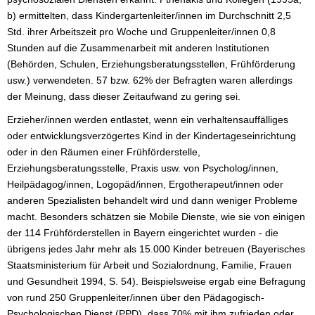
b) ermittelten, dass Kindergartenleiter/innen im Durchschnitt 2,5
Std. ihrer Arbeitszeit pro Woche und Gruppenleiter/innen 0,8
Stunden auf die Zusammenarbeit mit anderen Institutionen
(Behörden, Schulen, Erziehungsberatungsstellen, Frühförderung
usw.) verwendeten. 57 bzw. 62% der Befragten waren allerdings
der Meinung, dass dieser Zeitaufwand zu gering sei.
Erzieher/innen werden entlastet, wenn ein verhaltensauffälliges
oder entwicklungsverzögertes Kind in der Kindertageseinrichtung
oder in den Räumen einer Frühförderstelle,
Erziehungsberatungsstelle, Praxis usw. von Psycholog/innen,
Heilpädagog/innen, Logopäd/innen, Ergotherapeut/innen oder
anderen Spezialisten behandelt wird und dann weniger Probleme
macht. Besonders schätzen sie Mobile Dienste, wie sie von einigen
der 114 Frühförderstellen in Bayern eingerichtet wurden - die
übrigens jedes Jahr mehr als 15.000 Kinder betreuen (Bayerisches
Staatsministerium für Arbeit und Sozialordnung, Familie, Frauen
und Gesundheit 1994, S. 54). Beispielsweise ergab eine Befragung
von rund 250 Gruppenleiter/innen über den Pädagogisch-
Psychologischen Dienst (PPD), dass 70% mit ihm zufrieden oder