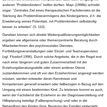
anderen "Problemkindern" helfen dürften. Mayr (1998b) schreibt
sogar: "Zentrales Ziel eines therapeutischen Fachdienstes ist die
Stärkung des Problemlösevermögens des Kindergartens, d.h. die
Erweiterung seines Potentials, mit Problemkindern selbständig
besser zu arbeiten" (S. 110).
Daneben können sich
direkte
Weiterqualifizierungsmöglichkeiten
ergeben wie allgemeine oder themenzentrierte Beratung durch
Mitarbeiter/innen des psychosozialen Dienstes,
Fortbildungsveranstaltungen oder Einzel- und Teamsupervision
(vgl. Flosdorf 1996). Durch solche Angebote, die in der Regel erst
nach einer längeren und guten Zusammenarbeit mit der
Erziehungsberatungsstelle oder einem anderen Dienst
zustandekommen und oft von den Erzieher/innen angeregt werden
müssen, werden entweder deren Kenntnisse und
Kompetenzen
generell
erweitert oder
fallbezogen
in Bezug auf den
Umgang mit einem bestimmten Kind. Zu letzterem kommt es auch,
wenn der Fachdienst die Erzieherin an der Diagnoseerstellung und
Hilfeplanung beteiligt (Fallbesprechung) und/ oder in die
Behandlung des Kindes (bzw. Beratung der Familie) einbezieht.