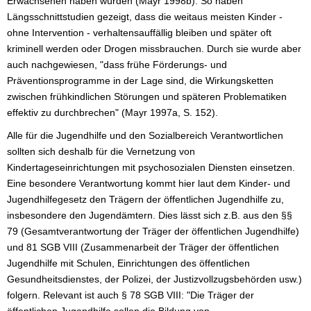
Erwachsenen haben würden (Mayr 1998b). So haben
Längsschnittstudien gezeigt, dass die weitaus meisten Kinder -
ohne Intervention - verhaltensauffällig bleiben und später oft
kriminell werden oder Drogen missbrauchen. Durch sie wurde aber
auch nachgewiesen, "dass frühe Förderungs- und
Präventionsprogramme in der Lage sind, die Wirkungsketten
zwischen frühkindlichen Störungen und späteren Problematiken
effektiv zu durchbrechen" (Mayr 1997a, S. 152).
Alle für die Jugendhilfe und den Sozialbereich Verantwortlichen
sollten sich deshalb für die Vernetzung von
Kindertageseinrichtungen mit psychosozialen Diensten einsetzen.
Eine besondere Verantwortung kommt hier laut dem Kinder- und
Jugendhilfegesetz den Trägern der öffentlichen Jugendhilfe zu,
insbesondere den Jugendämtern. Dies lässt sich z.B. aus den §§
79 (Gesamtverantwortung der Träger der öffentlichen Jugendhilfe)
und 81 SGB VIII (Zusammenarbeit der Träger der öffentlichen
Jugendhilfe mit Schulen, Einrichtungen des öffentlichen
Gesundheitsdienstes, der Polizei, der Justizvollzugsbehörden usw.)
folgern. Relevant ist auch § 78 SGB VIII: "Die Träger der
öffentlichen Jugendhilfe sollen die Bildung von