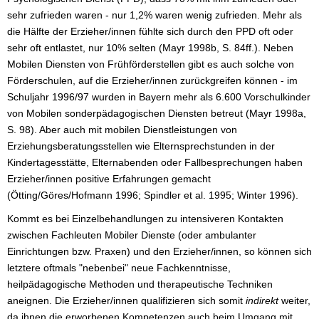
sehr zufrieden waren - nur 1,2% waren wenig zufrieden. Mehr als
die Hälfte der Erzieher/innen fühlte sich durch den PPD oft oder
sehr oft entlastet, nur 10% selten (Mayr 1998b, S. 84ff.). Neben
Mobilen Diensten von Frühförderstellen gibt es auch solche von
Förderschulen, auf die Erzieher/innen zurückgreifen können - im
Schuljahr 1996/97 wurden in Bayern mehr als 6.600 Vorschulkinder
von Mobilen sonderpädagogischen Diensten betreut (Mayr 1998a,
S. 98). Aber auch mit mobilen Dienstleistungen von
Erziehungsberatungsstellen wie Elternsprechstunden in der
Kindertagesstätte, Elternabenden oder Fallbesprechungen haben
Erzieher/innen positive Erfahrungen gemacht
(Ötting/Göres/Hofmann 1996; Spindler et al. 1995; Winter 1996).
Kommt es bei Einzelbehandlungen zu intensiveren Kontakten
zwischen Fachleuten Mobiler Dienste (oder ambulanter
Einrichtungen bzw. Praxen) und den Erzieher/innen, so können sich
letztere oftmals "nebenbei" neue Fachkenntnisse,
heilpädagogische Methoden und therapeutische Techniken
aneignen. Die Erzieher/innen qualifizieren sich somit
indirekt
weiter,
da ihnen die erworbenen Kompetenzen auch beim Umgang mit