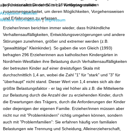
psychosozialen Diensten" mit 18 Kindertagesstätten
alle Funktionalitäten der Seite zur Verfügung stehen.
zusammengearbeitet, um deren Möglichkeiten, Vorgehensweisen
Akzeptieren
Ablehnen
und Erfahrungen zu erfassen.
Weitere Informationen
|
Impressum
Erzieher/innen berichten immer wieder, dass frühkindliche
Verhaltensauffälligkeiten, Entwicklungsverzögerungen und andere
Störungen zunehmen, größer und extremer werden (z.B.
"gewalttätige" Kleinkinder). So gaben die von Gleich (1993)
befragten 296 Erzieherinnen aus katholischen Kindergärten in
Nordrhein-Westfalen ihre Belastung durch Verhaltensauffälligkeiten
der betreuten Kinder auf einer dreistufigen Skala mit
durchschnittlich 1,4 an, wobei die Zahl "1" für "stark" und "3" für
"überhaupt" nicht stand. Dieser Wert von 1,4 erwies sich als der
größte Belastungsfaktor - er lag viel höher als z.B. die Mittelwerte
zur Belastung durch die Anzahl der zu erziehenden Kinder, durch
die Erwartungen des Trägers, durch die Anforderungen der Kinder
oder diejenigen der eigenen Familie. Erzieher/innen müssen aber
nicht nur mit "Problemkindern" richtig umgehen können, sondern
auch mit "Problemfamilien": Sie erfahren häufig von familialen
Belastungen wie Trennung und Scheidung, Alleinerzieherschaft,