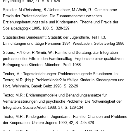
Psychologie 1992, 21, S. 411-424
Spindler, M./Reissberg, B./Ueberschaer, M./Weih, R.: Gemeinsame
Praxis der Professionellen. Die Zusammenarbeit zwischen
Erziehungsberatungsstelle und Kindergarten. Theorie und Praxis der
Sozialpädagogik 1995, 103, S. 328-329
Statistisches Bundesamt: Statistik der Jugendhilfe, Teil III.3.
Einrichtungen und tätige Personen 1994. Wiesbaden: Selbstverlag 1996
Straus, F./Höfer, R./Gmür, W.: Familie und Beratung. Zur Integration
professioneller Hilfe in den Familienalltag. Ergebnisse einer qualitativen
Befragung von Klienten. München: Profil 1988
Teuber, M.: Tageseinrichtungen: Problemerzeugende Situationen. In:
Textor, M.R. (Hg.): Problemkinder? Auffällige Kinder in Kindergarten und
Hort. Weinheim, Basel: Beltz 1996, S. 22-29
Textor, M.R.: Erklärungsmodelle und Behandlungsansätze für
Verhaltensstörungen und psychische Probleme: Die Notwendigkeit der
Integration. Soziale Arbeit 1988, 37, S. 129-134
Textor, M.R.: Kindergarten - Jugendamt - Familie. Chancen und Probleme
der Kooperation. Unsere Jugend 1990, 42, S. 425-428