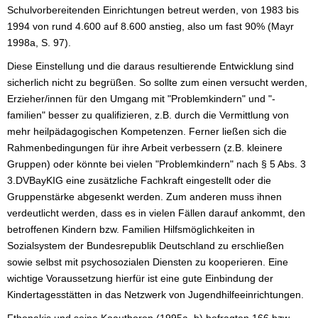
Schulvorbereitenden Einrichtungen betreut werden, von 1983 bis
1994 von rund 4.600 auf 8.600 anstieg, also um fast 90% (Mayr
1998a, S. 97).
Diese Einstellung und die daraus resultierende Entwicklung sind
sicherlich nicht zu begrüßen. So sollte zum einen versucht werden,
Erzieher/innen für den Umgang mit "Problemkindern" und "-
familien" besser zu qualifizieren, z.B. durch die Vermittlung von
mehr heilpädagogischen Kompetenzen. Ferner ließen sich die
Rahmenbedingungen für ihre Arbeit verbessern (z.B. kleinere
Gruppen) oder könnte bei vielen "Problemkindern" nach § 5 Abs. 3
3.DVBayKIG eine zusätzliche Fachkraft eingestellt oder die
Gruppenstärke abgesenkt werden. Zum anderen muss ihnen
verdeutlicht werden, dass es in vielen Fällen darauf ankommt, den
betroffenen Kindern bzw. Familien Hilfsmöglichkeiten in
Sozialsystem der Bundesrepublik Deutschland zu erschließen
sowie selbst mit psychosozialen Diensten zu kooperieren. Eine
wichtige Voraussetzung hierfür ist eine gute Einbindung der
Kindertagesstätten in das Netzwerk von Jugendhilfeeinrichtungen.
Fthenakis und seine Koauthoren (1995a, b) befragten 166 bzw.