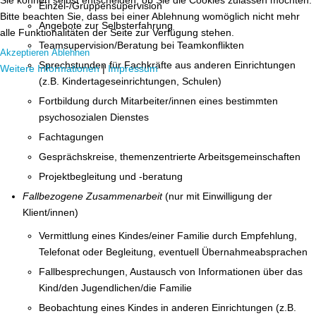
Einzel-/Gruppensupervision
Bitte beachten Sie, dass bei einer Ablehnung womöglich nicht mehr
Angebote zur Selbsterfahrung
alle Funktionalitäten der Seite zur Verfügung stehen.
Teamsupervision/Beratung bei Teamkonflikten
Akzeptieren
Ablehnen
Sprechstunden für Fachkräfte aus anderen Einrichtungen
Weitere Informationen
|
Impressum
(z.B. Kindertageseinrichtungen, Schulen)
Fortbildung durch Mitarbeiter/innen eines bestimmten
psychosozialen Dienstes
Fachtagungen
Gesprächskreise, themenzentrierte Arbeitsgemeinschaften
Projektbegleitung und -beratung
Fallbezogene Zusammenarbeit
(nur mit Einwilligung der
Klient/innen)
Vermittlung eines Kindes/einer Familie durch Empfehlung,
Telefonat oder Begleitung, eventuell Übernahmeabsprachen
Fallbesprechungen, Austausch von Informationen über das
Kind/den Jugendlichen/die Familie
Beobachtung eines Kindes in anderen Einrichtungen (z.B.