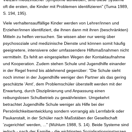
oft die ersten, die Kinder mit Problemen identifizieren" (Tuma 1989,
S. 194, 195).
Viele verhaltensauffällige Kinder werden von Lehrer/innen und
Erzieher/innen identifiziert, die ihnen dann mit ihren (beschränkten)
Mitteln zu helfen versuchen. Sie wissen aber nur wenig über
psychosoziale und medizinische Dienste und können somit häufig
geeignetere, intensivere oder umfassendere Hilfsmaßnahmen nicht
vermitteln. Es fehlt an eingespielten Wegen der Kontaktaufnahme
und Kooperation. Zudem stehen Schule und Jugendhilfe einander
in der Regel fremd bis ablehnend gegenüber: "Die Schule sieht
noch immer in der Jugendhilfe weniger den Partner als das gering
geschätzte 'Amt', dem Problemschüler überstellt werden mit der
Erwartung, durch Disziplinierung und Anpassung einen
reibungslosen Schulbetrieb zu gewährleisten. Umgekehrt
betrachtet Jugendhilfe Schule weniger als Hilfe bei der
Persönlichkeitsentwicklung sondern vorrangig als Lernfabrik oder
Paukanstalt, in der Schüler nach Maßstäben der Gesellschaft
'zugerichtet' werden, ..." (Mühlum 1988, S. 14). Beide Systeme sind
jedoch - nach der Familie - die wichtigsten Sozialisationsinstanzen