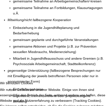
gemeinsame Teilnahme an Arbeitsgemeinschaften/-kreisen
gemeinsame Teilnahme an Fortbildungen, Klausurtagungen
u.Ä.
Mitwirkung/nicht fallbezogene Kooperation
Einbeziehung in die Jugendhilfeplanung und
Bedarfserhebung
gemeinsam geplante und durchgeführte Veranstaltungen
gemeinsame Aktionen und Projekte (z.B. zur Prävention
sexuellen Missbrauchs, Medienerziehung)
Mitarbeit in Jugendhilfeausschuss und andere Gremien (z.B.
Psychosoziale Arbeitsgemeinschaft, Stadtteilkonferenz)
gegenseitige Unterstützung
(fallbezogene Besprechungen nur
mit Einwilligung der jeweils betroffenen Personen oder nur in
anonymisierter Form)
Wir benutzen Cookies
Einzelfallsupervision
Wir nutzen Cookies auf unserer Website. Einige von ihnen sind
essenziell für den Betrieb der Seite, während andere uns helfen, diese
allgemeine, themenzentrierte oder projektbezogene
Website und die Nutzererfahrung zu verbessern (Tracking Cookies).
Beratung
Sie können selbst entscheiden, ob Sie die Cookies zulassen möchten.