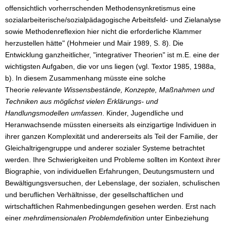
offensichtlich vorherrschenden Methodensynkretismus eine
sozialarbeiterische/sozialpädagogische Arbeitsfeld- und Zielanalyse
sowie Methodenreflexion hier nicht die erforderliche Klammer
herzustellen hätte" (Hohmeier und Mair 1989, S. 8). Die
Entwicklung ganzheitlicher, "integrativer Theorien" ist m.E. eine der
wichtigsten Aufgaben, die vor uns liegen (vgl. Textor 1985, 1988a,
b). In diesem Zusammenhang müsste eine solche
Theorie
relevante Wissensbestände, Konzepte, Maßnahmen und
Techniken aus möglichst vielen Erklärungs- und
Handlungsmodellen umfassen
. Kinder, Jugendliche und
Heranwachsende müssten einerseits als einzigartige Individuen in
ihrer ganzen Komplexität und andererseits als Teil der Familie, der
Gleichaltrigengruppe und anderer sozialer Systeme betrachtet
werden. Ihre Schwierigkeiten und Probleme sollten im Kontext ihrer
Biographie, von individuellen Erfahrungen, Deutungsmustern und
Bewältigungsversuchen, der Lebenslage, der sozialen, schulischen
und beruflichen Verhältnisse, der gesellschaftlichen und
wirtschaftlichen Rahmenbedingungen gesehen werden. Erst nach
einer
mehrdimensionalen Problemdefinition
unter Einbeziehung