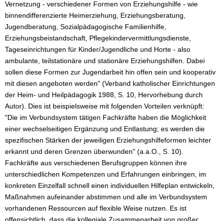
Vernetzung - verschiedener Formen von Erziehungshilfe - wie
binnendifferenzierte Heimerziehung, Erziehungsberatung,
Jugendberatung, Sozialpädagogische Familienhilfe,
Erziehungsbeistandschaft, Pflegekindervermittlungsdienste,
Tageseinrichtungen für Kinder/Jugendliche und Horte - also
ambulante, teilstationäre und stationäre Erziehungshilfen. Dabei
sollen diese Formen zur Jugendarbeit hin offen sein und kooperativ
mit diesen angeboten werden" (Verband katholischer Einrichtungen
der Heim- und Heilpädagogik 1988, S. 10, Hervorhebung durch
Autor). Dies ist beispielsweise mit folgenden Vorteilen verknüpft:
"Die im Verbundsystem tätigen Fachkräfte haben die Möglichkeit
einer wechselseitigen Ergänzung und Entlastung; es werden die
spezifischen Stärken der jeweiligen Erziehungshilfeformen leichter
erkannt und deren Grenzen überwunden" (a.a.O., S. 10).
Fachkräfte aus verschiedenen Berufsgruppen können ihre
unterschiedlichen Kompetenzen und Erfahrungen einbringen, im
konkreten Einzelfall schnell einen individuellen Hilfeplan entwickeln,
Maßnahmen aufeinander abstimmen und alle im Verbundsystem
vorhandenen Ressourcen auf flexible Weise nutzen. Es ist
offensichtlich, dass die kollegiale Zusammenarbeit von großer