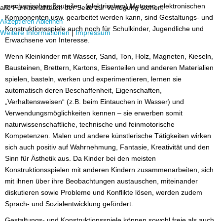
mechanischen Bauteilen, (elektrischen) Motoren, elektronischen
alle Funktionalitäten der Seite zur Verfügung stehen.
Komponenten usw. gearbeitet werden kann, sind Gestaltungs- und
Akzeptieren
Ablehnen
Konstruktionsspiele auch noch für Schulkinder, Jugendliche und
Weitere Informationen
|
Impressum
Erwachsene von Interesse.
Wenn Kleinkinder mit Wasser, Sand, Ton, Holz, Magneten, Kieseln,
Bausteinen, Brettern, Kartons, Eisenteilen und anderen Materialien
spielen, basteln, werken und experimentieren, lernen sie
automatisch deren Beschaffenheit, Eigenschaften,
„Verhaltensweisen“ (z.B. beim Eintauchen in Wasser) und
Verwendungsmöglichkeiten kennen – sie erwerben somit
naturwissenschaftliche, technische und feinmotorische
Kompetenzen. Malen und andere künstlerische Tätigkeiten wirken
sich auch positiv auf Wahrnehmung, Fantasie, Kreativität und den
Sinn für Ästhetik aus. Da Kinder bei den meisten
Konstruktionsspielen mit anderen Kindern zusammenarbeiten, sich
mit ihnen über ihre Beobachtungen austauschen, miteinander
diskutieren sowie Probleme und Konflikte lösen, werden zudem
Sprach- und Sozialentwicklung gefördert.
Gestaltungs- und Konstruktionsspiele können sowohl freie als auch