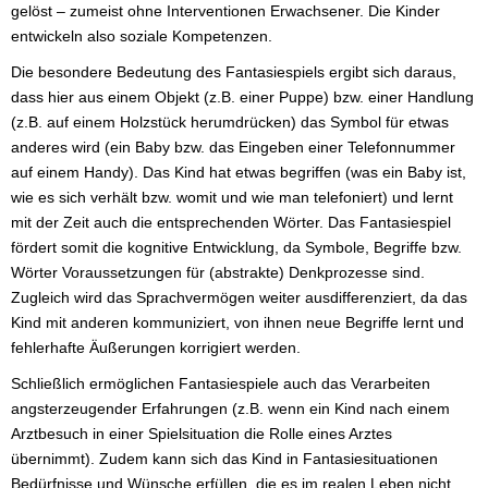
gelöst – zumeist ohne Interventionen Erwachsener. Die Kinder
entwickeln also soziale Kompetenzen.
Die besondere Bedeutung des Fantasiespiels ergibt sich daraus,
dass hier aus einem Objekt (z.B. einer Puppe) bzw. einer Handlung
(z.B. auf einem Holzstück herumdrücken) das Symbol für etwas
anderes wird (ein Baby bzw. das Eingeben einer Telefonnummer
auf einem Handy). Das Kind hat etwas begriffen (was ein Baby ist,
wie es sich verhält bzw. womit und wie man telefoniert) und lernt
mit der Zeit auch die entsprechenden Wörter. Das Fantasiespiel
fördert somit die kognitive Entwicklung, da Symbole, Begriffe bzw.
Wörter Voraussetzungen für (abstrakte) Denkprozesse sind.
Zugleich wird das Sprachvermögen weiter ausdifferenziert, da das
Kind mit anderen kommuniziert, von ihnen neue Begriffe lernt und
fehlerhafte Äußerungen korrigiert werden.
Schließlich ermöglichen Fantasiespiele auch das Verarbeiten
angsterzeugender Erfahrungen (z.B. wenn ein Kind nach einem
Arztbesuch in einer Spielsituation die Rolle eines Arztes
übernimmt). Zudem kann sich das Kind in Fantasiesituationen
Bedürfnisse und Wünsche erfüllen, die es im realen Leben nicht