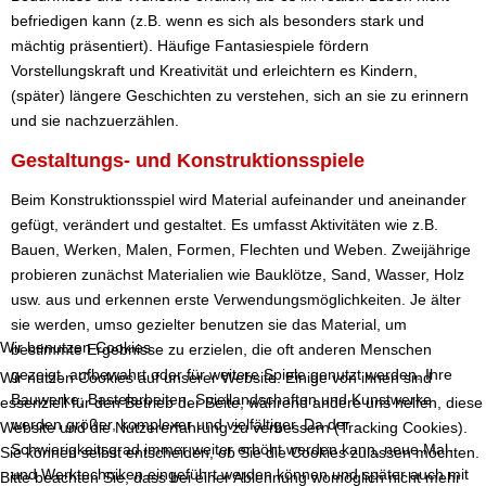
befriedigen kann (z.B. wenn es sich als besonders stark und
mächtig präsentiert). Häufige Fantasiespiele fördern
Vorstellungskraft und Kreativität und erleichtern es Kindern,
(später) längere Geschichten zu verstehen, sich an sie zu erinnern
und sie nachzuerzählen.
Gestaltungs- und Konstruktionsspiele
Beim Konstruktionsspiel wird Material aufeinander und aneinander
gefügt, verändert und gestaltet. Es umfasst Aktivitäten wie z.B.
Bauen, Werken, Malen, Formen, Flechten und Weben. Zweijährige
probieren zunächst Materialien wie Bauklötze, Sand, Wasser, Holz
usw. aus und erkennen erste Verwendungsmöglichkeiten. Je älter
sie werden, umso gezielter benutzen sie das Material, um
Wir benutzen Cookies
bestimmte Ergebnisse zu erzielen, die oft anderen Menschen
gezeigt, aufbewahrt oder für weitere Spiele genutzt werden. Ihre
Wir nutzen Cookies auf unserer Website. Einige von ihnen sind
Bauwerke, Bastelarbeiten, Spiellandschaften und Kunstwerke
essenziell für den Betrieb der Seite, während andere uns helfen, diese
werden größer, komplexer und vielfältiger. Da der
Website und die Nutzererfahrung zu verbessern (Tracking Cookies).
Schwierigkeitsgrad immer weiter erhöht werden kann, neue Mal-
Sie können selbst entscheiden, ob Sie die Cookies zulassen möchten.
und Werktechniken eingeführt werden können und später auch mit
Bitte beachten Sie, dass bei einer Ablehnung womöglich nicht mehr