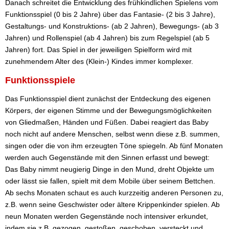
Danach schreitet die Entwicklung des frühkindlichen Spielens vom
Funktionsspiel (0 bis 2 Jahre) über das Fantasie- (2 bis 3 Jahre),
Gestaltungs- und Konstruktions- (ab 2 Jahren), Bewegungs- (ab 3
Jahren) und Rollenspiel (ab 4 Jahren) bis zum Regelspiel (ab 5
Jahren) fort. Das Spiel in der jeweiligen Spielform wird mit
zunehmendem Alter des (Klein-) Kindes immer komplexer.
Funktionsspiele
Das Funktionsspiel dient zunächst der Entdeckung des eigenen
Körpers, der eigenen Stimme und der Bewegungsmöglichkeiten
von Gliedmaßen, Händen und Füßen. Dabei reagiert das Baby
noch nicht auf andere Menschen, selbst wenn diese z.B. summen,
singen oder die von ihm erzeugten Töne spiegeln. Ab fünf Monaten
werden auch Gegenstände mit den Sinnen erfasst und bewegt:
Das Baby nimmt neugierig Dinge in den Mund, dreht Objekte um
oder lässt sie fallen, spielt mit dem Mobile über seinem Bettchen.
Ab sechs Monaten schaut es auch kurzzeitig anderen Personen zu,
z.B. wenn seine Geschwister oder ältere Krippenkinder spielen. Ab
neun Monaten werden Gegenstände noch intensiver erkundet,
indem sie z.B. gezogen, gestoßen, geschoben, versteckt und