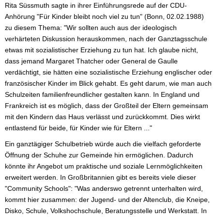
Rita Süssmuth sagte in ihrer Einführungsrede auf der CDU-
Anhörung "Für Kinder bleibt noch viel zu tun" (Bonn, 02.02.1988)
zu diesem Thema: "Wir sollten auch aus der ideologisch
verhärteten Diskussion herauskommen, nach der Ganztagsschule
etwas mit sozialistischer Erziehung zu tun hat. Ich glaube nicht,
dass jemand Margaret Thatcher oder General de Gaulle
verdächtigt, sie hätten eine sozialistische Erziehung englischer oder
französischer Kinder im Blick gehabt. Es geht darum, wie man auch
Schulzeiten familienfreundlicher gestalten kann. In England und
Frankreich ist es möglich, dass der Großteil der Eltern gemeinsam
mit den Kindern das Haus verlässt und zurückkommt. Dies wirkt
entlastend für beide, für Kinder wie für Eltern ..."
Ein ganztägiger Schulbetrieb würde auch die vielfach geforderte
Öffnung der Schuhe zur Gemeinde hin ermöglichen. Dadurch
könnte ihr Angebot um praktische und soziale Lernmöglichkeiten
erweitert werden. In Großbritannien gibt es bereits viele dieser
"Community Schools": "Was anderswo getrennt unterhalten wird,
kommt hier zusammen: der Jugend- und der Altenclub, die Kneipe,
Disko, Schule, Volkshochschule, Beratungsstelle und Werkstatt. In