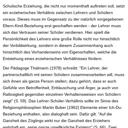
Schulische Erziehung, die nicht nur momenthaft auftreten soll, setzt
ein erzieherisches Verhältnis zwischen Lehrern und Schülern
voraus. Dieses muss im Gegensatz zu der natürlich vorgegebenen
Eltern-Kind-Beziehung erst geschaffen werden - der Lehrer muss
sich das Vertrauen seiner Schüler verdienen. Hier spielt die
Persönlichkeit des Lehrers eine große Rolle nicht nur hinsichtlich
der Vorbildwirkung, sondern in diesem Zusammenhang auch
hinsichtlich des Vorhandenseins von Eigenschaften, welche die
Entstehung eines erzieherischen Verhältnisses fördern.
Der Pädagoge Thalmann (1978) schreibt: "Ein Lehrer, der
partnerschaftlich mit seinen Schülern zusammenarbeiten will, muss
sich ihnen als ganze Person stellen; dazu gehört, dass er auch
Gefühle von Betroffenheit, Enttäuschung und Ärger, ja auch von
Ratlosigkeit gegenüber einzelnen Verhaltensweisen von Schülern
zeigt" (S. 59). Das Lehrer-Schüler-Verhältnis sollte im Sinne des
Religionsphilosophen Martin Buber (1962) Elemente einer Ich-Du-
Beziehung enthalten, also dialoghaft sein. Dafür gilt: "Auf die
Ganzheit des Zöglings wirkt nur die Ganzheit des Erziehers
wahrhaft ein, seine ganze unwillkürliche Existenz" (S. 66). Zwei