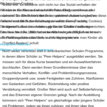
Wir benutzen Cookies
Weise löst. Es besserte sich nicht nur das Sozial-verhalten der
Wir nutzen Cookies auf unserer Website. Einige von ihnen sind
Kinder in der Klasse und auf dem Pausenhof, sondern auch
essenziell für den Betrieb der Seite, während andere uns helfen, diese
daheim: Die Eltern berichteten von positiven Auswirkungen, vor
Website und die Nutzererfahrung zu verbessern (Tracking Cookies).
allem hinsichtlich der Geschwisterrivalität. Ferner wurde
Sie können selbst entscheiden, ob Sie die Cookies zulassen möchten.
festgestellt, dass besonders aggressive Schüler friedfertiger
Bitte beachten Sie, dass bei einer Ablehnung womöglich nicht mehr
wurden. Im Jahr 1990 hatten bereits mehr als 200 Lehrer einen
alle Funktionalitäten der Seite zur Verfügung stehen.
Fortbildungskurs absolviert, in dem sie lernten, wie man Kinder als
"Conflict-Busters" schult.
Akzeptieren
Ablehnen
Weitere Informationen
|
Impressum
Noch weiter verbreitet sind in amerikanischen Schulen Programme,
in denen ältere Schüler zu "Peer-Helpers" ausgebildet werden. Sie
müssen sich für diese Kurse bewerben und ein Auswahlverfahren
durchlaufen. Dann werden ihnen Grundkenntnisse über das
menschliche Verhalten, Konflikt- und Problemlösungsprozesse,
Gruppendynamik usw. sowie Fertigkeiten wie Zuhören, Klarifizieren
von Gedanken und Gefühlen, Rückmeldung oder positive
Verstärkung vermittelt. Großer Wert wird auch auf Selbsterfahrung
und das Erkennen eigener Grenzen gelegt. Nach der Ausbildung
kümmern sich "Peer-Helpers" um gleichaltrige oder jüngere Schüler
mit Problemen, indem sie ihnen zuhören, mit ihnen über ihre