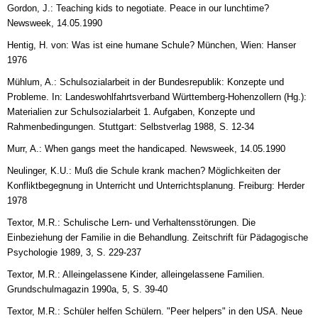
Gordon, J.: Teaching kids to negotiate. Peace in our lunchtime?
Newsweek, 14.05.1990
Hentig, H. von: Was ist eine humane Schule? München, Wien: Hanser
1976
Mühlum, A.: Schulsozialarbeit in der Bundesrepublik: Konzepte und
Probleme. In: Landeswohlfahrtsverband Württemberg-Hohenzollern (Hg.):
Materialien zur Schulsozialarbeit 1. Aufgaben, Konzepte und
Rahmenbedingungen. Stuttgart: Selbstverlag 1988, S. 12-34
Murr, A.: When gangs meet the handicaped. Newsweek, 14.05.1990
Neulinger, K.U.: Muß die Schule krank machen? Möglichkeiten der
Konfliktbegegnung in Unterricht und Unterrichtsplanung. Freiburg: Herder
1978
Textor, M.R.: Schulische Lern- und Verhaltensstörungen. Die
Einbeziehung der Familie in die Behandlung. Zeitschrift für Pädagogische
Psychologie 1989, 3, S. 229-237
Textor, M.R.: Alleingelassene Kinder, alleingelassene Familien.
Grundschulmagazin 1990a, 5, S. 39-40
Textor, M.R.: Schüler helfen Schülern. "Peer helpers" in den USA. Neue