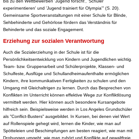
bis zu den Wettbewerben 'Jugend forscht', 'Schüler
experimentieren' und 'Jugend trainiert für Olympia'" (S. 20).
Gemeinsame Sportveranstaltungen mit einer Schule für Blinde,
Sehbehinderte und Gehörlose fördern das Verständnis für
Behinderte und das soziale Engagement.
Erziehung zur sozialen Verantwortung
Auch die Sozialerziehung in der Schule ist für die
Persönlichkeitsentwicklung von Kindern und Jugendlichen wichtig.
Team- bzw. Gruppenarbeit und Schülerprojekte, Klassen- und
Schulfeste, Ausflüge und Schullandheimaufenthalte ermöglichen
Kindern, ihre kommunikativen Fertigkeiten zu schulen und den
Umgang mit Gleichaltrigen zu lernen. Durch das Besprechen von
Konflikten im Unterricht können effektive Wege zur Konfliktlösung
vermittelt werden. Hier können auch besondere Kursangebote
hilfreich sein. Beispielsweise werden in Los Angeles Grundschüler
als "Conflict-Busters" ausgebildet. In Kursen, bei denen viel Wert
auf Rollenspiele gehegt wird, lernen die Kinder, wie man auf
Spötteleien und Beschimpfungen am besten reagiert, wie man mit
Drohungen umgeht, wie man zuhört und Konflikte auf gewaltfreie