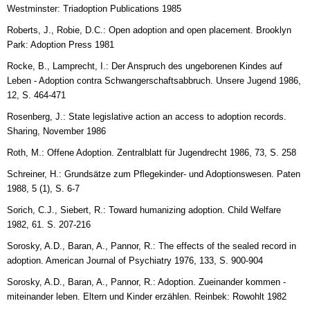
Westminster: Triadoption Publications 1985
Roberts, J., Robie, D.C.: Open adoption and open placement. Brooklyn
Park: Adoption Press 1981
Rocke, B., Lamprecht, I.: Der Anspruch des ungeborenen Kindes auf
Leben - Adoption contra Schwangerschaftsabbruch. Unsere Jugend 1986,
12, S. 464-471
Rosenberg, J.: State legislative action an access to adoption records.
Sharing, November 1986
Roth, M.: Offene Adoption. Zentralblatt für Jugendrecht 1986, 73, S. 258
Schreiner, H.: Grundsätze zum Pflegekinder- und Adoptionswesen. Paten
1988, 5 (1), S. 6-7
Sorich, C.J., Siebert, R.: Toward humanizing adoption. Child Welfare
1982, 61. S. 207-216
Sorosky, A.D., Baran, A., Pannor, R.: The effects of the sealed record in
adoption. American Journal of Psychiatry 1976, 133, S. 900-904
Sorosky, A.D., Baran, A., Pannor, R.: Adoption. Zueinander kommen -
miteinander leben. Eltern und Kinder erzählen. Reinbek: Rowohlt 1982