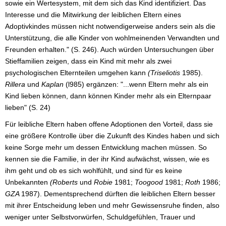
sowie ein Wertesystem, mit dem sich das Kind identifiziert. Das
Interesse und die Mitwirkung der leiblichen Eltern eines
Adoptivkindes müssen nicht notwendigerweise anders sein als die
Unterstützung, die alle Kinder von wohlmeinenden Verwandten und
Freunden erhalten." (S. 246). Auch würden Untersuchungen über
Stieffamilien zeigen, dass ein Kind mit mehr als zwei
psychologischen Elternteilen umgehen kann
(Triseliotis
1985).
Rillera
und
Kaplan
(l985) ergänzen: "...wenn Eltern mehr als ein
Kind lieben können, dann können Kinder mehr als ein Elternpaar
lieben" (S. 24)
Für leibliche Eltern haben offene Adoptionen den Vorteil, dass sie
eine größere Kontrolle über die Zukunft des Kindes haben und sich
keine Sorge mehr um dessen Entwicklung machen müssen. So
kennen sie die Familie, in der ihr Kind aufwächst, wissen, wie es
ihm geht und ob es sich wohlfühlt, und sind für es keine
Unbekannten
(Roberts
und
Robie
1981;
Toogood
1981;
Roth
1986;
GZA
1987). Dementsprechend dürften die leiblichen Eltern besser
mit ihrer Entscheidung leben und mehr Gewissensruhe finden, also
weniger unter Selbstvorwürfen, Schuldgefühlen, Trauer und