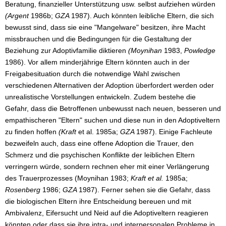
Beratung, finanzieller Unterstützung usw. selbst aufziehen würden
(Argent
1986b;
GZA
1987). Auch könnten leibliche Eltern, die sich
bewusst sind, dass sie eine "Mangelware" besitzen, ihre Macht
missbrauchen und die Bedingungen für die Gestaltung der
Beziehung zur Adoptivfamilie diktieren
(Moynihan
1983,
Powledge
1986). Vor allem minderjährige Eltern könnten auch in der
Freigabesituation durch die notwendige Wahl zwischen
verschiedenen Alternativen der Adoption überfordert werden oder
unrealistische Vorstellungen entwickeln. Zudem bestehe die
Gefahr, dass die Betroffenen unbewusst nach neuen, besseren und
empathischeren "Eltern" suchen und diese nun in den Adoptiveltern
zu finden hoffen
(Kraft
et al. 1985a;
GZA
1987). Einige Fachleute
bezweifeln auch, dass eine offene Adoption die Trauer, den
Schmerz und die psychischen Konflikte der leiblichen Eltern
verringern würde, sondern rechnen eher mit einer Verlängerung
des Trauerprozesses (Moynihan 1983;
Kraft et al.
1985a;
Rosenberg
1986;
GZA
1987). Ferner sehen sie die Gefahr, dass
die biologischen Eltern ihre Entscheidung bereuen und mit
Ambivalenz, Eifersucht und Neid auf die Adoptiveltern reagieren
könnten oder dass sie ihre intra- und interpersonalen Probleme in