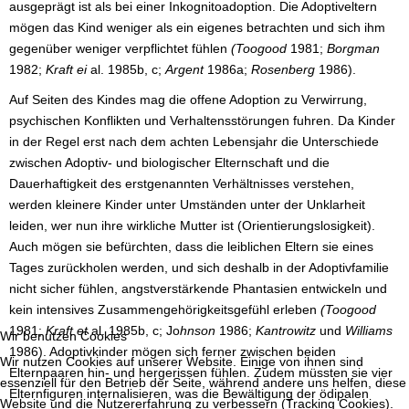
ausgeprägt ist als bei einer Inkognitoadoption. Die Adoptiveltern
mögen das Kind weniger als ein eigenes betrachten und sich ihm
gegenüber weniger verpflichtet fühlen
(Toogood
1981;
Borgman
1982;
Kraft ei
al. 1985b, c;
Argent
1986a;
Rosenberg
1986).
Auf Seiten des Kindes mag die offene Adoption zu Verwirrung,
psychischen Konflikten und Verhaltensstörungen fuhren. Da Kinder
in der Regel erst nach dem achten Lebensjahr die Unterschiede
zwischen Adoptiv- und biologischer Elternschaft und die
Dauerhaftigkeit des erstgenannten Verhältnisses verstehen,
werden kleinere Kinder unter Umständen unter der Unklarheit
leiden, wer nun ihre wirkliche Mutter ist (Orientierungslosigkeit).
Auch mögen sie befürchten, dass die leiblichen Eltern sie eines
Tages zurückholen werden, und sich deshalb in der Adoptivfamilie
nicht sicher fühlen, angstverstärkende Phantasien entwickeln und
kein intensives Zusammengehörigkeitsgefühl erleben
(Toogood
1981;
Kraft et
al. 1985b, c; Jo
hnson
1986;
Kantrowitz
und
Williams
Wir benutzen Cookies
1986). Adoptivkinder mögen sich ferner zwischen beiden
Wir nutzen Cookies auf unserer Website. Einige von ihnen sind
Elternpaaren hin- und hergerissen fühlen. Zudem müssten sie vier
essenziell für den Betrieb der Seite, während andere uns helfen, diese
Elternfiguren internalisieren, was die Bewältigung der ödipalen
Website und die Nutzererfahrung zu verbessern (Tracking Cookies).