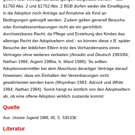
§1750 Abs. 2 und §1752 Abs. 2 BGB dürfen weder die Einwilligung
in die Adoption noch Anträge auf Annahme als Kind an
Bedingungen geknüpft werden. Zudem gelten generell Besuchs-
oder Kontaktvereinbarungen nicht als ein gerichtlich
durchsetzbares Recht, da Pflege und Erziehung des Kindes das
alleinige Recht der Adoptiveltern sind - so können diese z.B. später
Besuche der leiblichen Eltern trotz des Vorhandenseins eines
Vertrages ohne weiteres verbieten
(Amadio
und
Deutsch
1983/84;
Nathan
1984;
Argent
1986a, b;
Ward
1986). So sollten
Adoptionsvermittler bei dem Abschluss derartiger Verträge darauf
hinweisen, dass ein Einhalten der Vereinbarungen nicht
gewährleistet werden kann
(Moynihan
1983;
Adcock
und
White
1984;
Nathan
1984). Somit hängt es letztlich von den Adoptiveltern
ab, ob eine offene Adoption wirklich zustande kommt.
Quelle
Aus:
Unsere Jugend
1988, 40, S. 530-536
Literatur