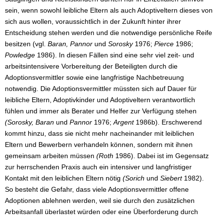
sein, wenn sowohl leibliche Eltern als auch Adoptiveltern dieses von
sich aus wollen, voraussichtlich in der Zukunft hinter ihrer
Entscheidung stehen werden und die notwendige persönliche Reife
besitzen (vgl.
Baran, Pannor
und
Sorosky
1976;
Pierce
1986;
Powledge
1986). In diesen Fällen sind eine sehr viel zeit- und
arbeitsintensivere Vorbereitung der Beteiligten durch die
Adoptionsvermittler sowie eine langfristige Nachbetreuung
notwendig. Die Adoptionsvermittler müssten sich auf Dauer für
leibliche Eltern, Adoptivkinder und Adoptiveltern verantwortlich
fühlen und immer als Berater und Helfer zur Verfügung stehen
(Sorosky, Baran
und
Pannor
1976;
Argent
1986b). Erschwerend
kommt hinzu, dass sie nicht mehr nacheinander mit leiblichen
Eltern und Bewerbern verhandeln können, sondern mit ihnen
gemeinsam arbeiten müssen
(Roth
1986). Dabei ist im Gegensatz
zur herrschenden Praxis auch ein intensiver und langfristiger
Kontakt mit den leiblichen Eltern nötig
(Sorich
und
Siebert
1982).
So besteht die Gefahr, dass viele Adoptionsvermittler offene
Adoptionen ablehnen werden, weil sie durch den zusätzlichen
Arbeitsanfall überlastet würden oder eine Überforderung durch