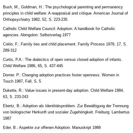
Bush, M., Goldman, H.: The psychological parenting and permanency
principles in child welfare: A reappraisal and critique. American Journal of
Orthopsychiatry 1982, 52, S. 223-235
Catholic Child Welfare Council: Adoption. A handbook for Catholic
agencies. Abingolon: Selbstverlag 1977
Colón, F.: Family ties and child placement. Family Process 1978, 17, S.
289-312
Curtis, P.A.: The dialectics of open versus closed adoption of infants.
Child Welfare 1986, 65, S. 437-445
Dorner. P.: Changing adoption practices foster openness. Women in
Touch 1987, Fall, S. 5
Dukette, R.: Value issues in present-day adoption. Child Welfare 1984,
63, S. 233-243
Ebertz, B.: Adoption als Identitätsproblem. Zur Bewältigung der Trennung
von biologischer Herkunft und sozialer Zugehörigkeit. Freiburg: Lambertus
1987
Eder, B.: Aspekte zur offenen Adoption. Manuskript 1988