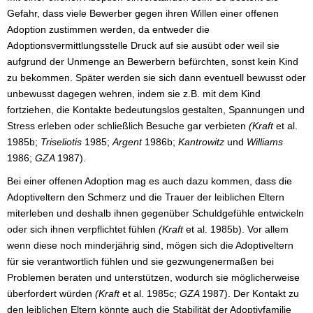
Gefahr, dass viele Bewerber gegen ihren Willen einer offenen
Adoption zustimmen werden, da entweder die
Adoptionsvermittlungsstelle Druck auf sie ausübt oder weil sie
aufgrund der Unmenge an Bewerbern befürchten, sonst kein Kind
zu bekommen. Später werden sie sich dann eventuell bewusst oder
unbewusst dagegen wehren, indem sie z.B. mit dem Kind
fortziehen, die Kontakte bedeutungslos gestalten, Spannungen und
Stress erleben oder schließlich Besuche gar verbieten
(Kraft
et al.
1985b;
Triseliotis
1985;
Argent
1986b;
Kantrowitz
und
Williams
1986;
GZA
1987).
Bei einer offenen Adoption mag es auch dazu kommen, dass die
Adoptiveltern den Schmerz und die Trauer der leiblichen Eltern
miterleben und deshalb ihnen gegenüber Schuldgefühle entwickeln
oder sich ihnen verpflichtet fühlen
(Kraft
et al. 1985b). Vor allem
wenn diese noch minderjährig sind, mögen sich die Adoptiveltern
für sie verantwortlich fühlen und sie gezwungenermaßen bei
Problemen beraten und unterstützen, wodurch sie möglicherweise
überfordert würden
(Kraft
et al. 1985c;
GZA
1987). Der Kontakt zu
den leiblichen Eltern könnte auch die Stabilität der Adoptivfamilie