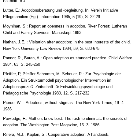
Faltblatt, o.J.
Lutter, E.: Adoptionsberatung und -begleitung. In: Verein Initiative
Pflegefamilien (Hg.): Information 1985, 5 (19), S. 22-29
Moynihan. S.: Report an openness in adoption. River Forest: Lutheran
Child and Family Services. Manuskript 1983
Nathan, J.E. : Visitation after adoption: In the best interests of the child.
New York University Law Review 1984, 59, S. 633-675
Pannor, R., Baran, A.: Open adoption as standard practice. Child Welfare
1984, 63, S. 245-250
Pfeiffer, P, Pfeiffer-Schramm, M. Scheuer, R.: Zur Psychologie der
Adoption. Ein Strukturmodell psychologischer Intervention im
Adoptionsprozeß. Zeitschrift für Entwicklungspsychologie und
Pädagogische Psychologie 1980, 12, S. 217-232
Pierce, W.L: Adoptees, without stigmas. The New York Times, 19. 4.
1986
Powledge, F.: Mothers know best. The rush to eliminatc the secrets of
adoption. The Washington Post Magazine, 16. 3. 1986
Rillera, M.J., Kaplan, S.: Cooperative adoption. A handbook.