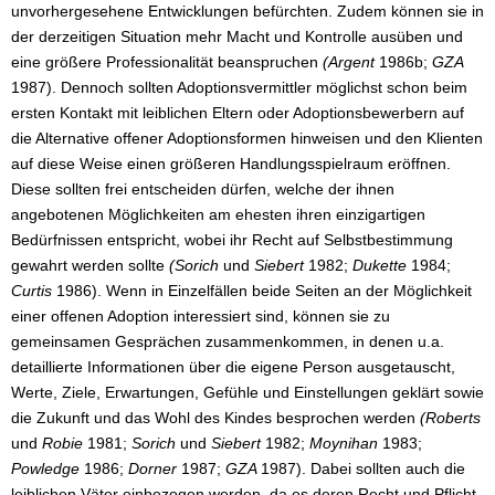
unvorhergesehene Entwicklungen befürchten. Zudem können sie in
der derzeitigen Situation mehr Macht und Kontrolle ausüben und
eine größere Professionalität beanspruchen
(Argent
1986b;
GZA
1987). Dennoch sollten Adoptionsvermittler möglichst schon beim
ersten Kontakt mit leiblichen Eltern oder Adoptionsbewerbern auf
die Alternative offener Adoptionsformen hinweisen und den Klienten
auf diese Weise einen größeren Handlungsspielraum eröffnen.
Diese sollten frei entscheiden dürfen, welche der ihnen
angebotenen Möglichkeiten am ehesten ihren einzigartigen
Bedürfnissen entspricht, wobei ihr Recht auf Selbstbestimmung
gewahrt werden sollte
(Sorich
und
Siebert
1982;
Dukette
1984;
Curtis
1986). Wenn in Einzelfällen beide Seiten an der Möglichkeit
einer offenen Adoption interessiert sind, können sie zu
gemeinsamen Gesprächen zusammenkommen, in denen u.a.
detaillierte Informationen über die eigene Person ausgetauscht,
Werte, Ziele, Erwartungen, Gefühle und Einstellungen geklärt sowie
die Zukunft und das Wohl des Kindes besprochen werden
(Roberts
und
Robie
1981;
Sorich
und
Siebert
1982;
Moynihan
1983;
Powledge
1986;
Dorner
1987;
GZA
1987). Dabei sollten auch die
leiblichen Väter einbezogen werden, da es deren Recht und Pflicht