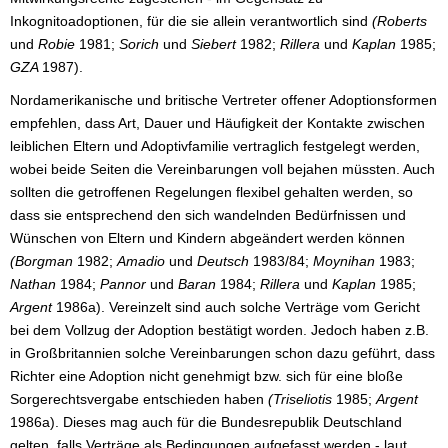
Inkognitoadoptionen, für die sie allein verantwortlich sind
(Roberts
und
Robie
1981;
Sorich
und
Siebert
1982;
Rillera
und
Kaplan
1985;
GZA
1987).
Nordamerikanische und britische Vertreter offener Adoptionsformen
empfehlen, dass Art, Dauer und Häufigkeit der Kontakte zwischen
leiblichen Eltern und Adoptivfamilie vertraglich festgelegt werden,
wobei beide Seiten die Vereinbarungen voll bejahen müssten. Auch
sollten die getroffenen Regelungen flexibel gehalten werden, so
dass sie entsprechend den sich wandelnden Bedürfnissen und
Wünschen von Eltern und Kindern abgeändert werden können
(Borgman
1982;
Amadio
und
Deutsch
1983/84;
Moynihan
1983;
Nathan
1984;
Pannor
und
Baran
1984;
Rillera
und
Kaplan
1985;
Argent
1986a). Vereinzelt sind auch solche Verträge vom Gericht
bei dem Vollzug der Adoption bestätigt worden. Jedoch haben z.B.
in Großbritannien solche Vereinbarungen schon dazu geführt, dass
Richter eine Adoption nicht genehmigt bzw. sich für eine bloße
Sorgerechtsvergabe entschieden haben
(Triseliotis
1985;
Argent
1986a). Dieses mag auch für die Bundesrepublik Deutschland
gelten, falls Verträge als Bedingungen aufgefasst werden - laut