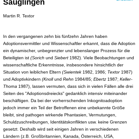
Säuglingen
Martin R. Textor
In den vergangenen zehn bis fünfzehn Jahren haben
Adoptionsvermittler und Wissenschaftler erkannt, dass die Adoption
ein dynamischer, unbegrenzter und lebenslanger Prozess für die
Beteiligten ist
(Sorich
und
Siebert
1982). Viele Beobachtungen und
wissenschaftliche Erkenntnisse, insbesondere hinsichtlich der
Situation von leiblichen Eltern
(Swientek
1982, 1986;
Textor
1987)
und Adoptivkindern
(Knoll
und
Rehn
1984/85;
Ebertz
1987;
Keller-
Thoma
1987), lassen vermuten, dass sich in vielen Fällen alle drei
Seiten des "Adoptionsdreiecks" gedanklich intensiv miteinander
beschäftigen. Da bei der vorherrschenden Inkognitoadoption
jedoch immer ein Teil der Betroffenen eine unbekannte Größe
bleibt, sind pathogen wirkende Phantasien, Vermutungen,
Schuldzuschreibungen, Identitätskonflikten usw. keine Grenzen
gesetzt. Deshalb wird seit einigen Jahren in verschiedenen
Ländern (z.B. Großbritannien, Kanada, Österreich, USA,