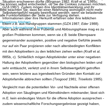
Situation erschweren dürfte
(Borgman
1982;
Kraft
et al. 1985c;
Sie können selbst entscheiden, ob Sie die Cookies zulassen möchten.
GZA
1987). Zudem mögen ihre Identitätsentwicklung und ihr
Bitte beachten Sie, dass bei einer Ablehnung womöglich nicht mehr
Selbstwertgefühl negativ beeinflusst werden, wenn sie belastende
alle Funktionalitäten der Seite zur Verfügung stehen.
Informationen über ihre Herkunft erfahren oder ihre leiblichen
Akzeptieren
Ablehnen
Eltern z.B. aus Randgruppen stammen
(GZA
1987;
Eder
1988).
Weitere Informationen
|
Impressum
Aber auch während ihrer Pubertät und Ablösungsphase mag es zu
großen Problemen kommen, wenn sie z.B. beide Elternpaare
gegeneinander ausspielen, positive und negative Gefühle jeweils
nur auf ein Paar projizieren oder nach altersbedingten Konflikten
mit den Adoptiveltern zu den leiblichen ziehen wollen
(Kraft
et al.
l985b, c). Schließlich mögen Adoptivkinder unter einer negativen
Haltung der Adoptiveltern gegenüber den biologischen leiden und
sehr enttäuscht, verletzt und in ihrem Selbstwertgefühl getroffen
sein, wenn letztere aus irgendwelchen Gründen den Kontakt zur
Adoptivfamilie abbrechen sollten
(Toogood
1981;
Triseliotis
1985).
Vergleicht man die potentiellen Vor- und Nachteile einer offenen
Adoption von Säuglingen und Kleinstkindern miteinander, lässt sich
m.E. kein eindeutiges Votum für die offene Adoption aussprechen -
zudem wissenschaftliche Forschungsergebnisse gezeigt haben,