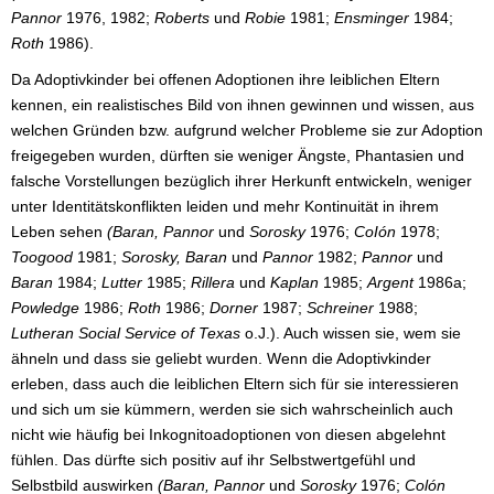
Pannor
1976, 1982;
Roberts
und
Robie
1981;
Ensminger
1984;
Roth
1986).
Da Adoptivkinder bei offenen Adoptionen ihre leiblichen Eltern
kennen, ein realistisches Bild von ihnen gewinnen und wissen, aus
welchen Gründen bzw. aufgrund welcher Probleme sie zur Adoption
freigegeben wurden, dürften sie weniger Ängste, Phantasien und
falsche Vorstellungen bezüglich ihrer Herkunft entwickeln, weniger
unter Identitätskonflikten leiden und mehr Kontinuität in ihrem
Leben sehen
(Baran, Pannor
und
Sorosky
1976;
CoIón
1978;
Toogood
1981;
Sorosky, Baran
und
Pannor
1982;
Pannor
und
Baran
1984;
Lutter
1985;
Rillera
und
Kaplan
1985;
Argent
1986a;
Powledge
1986;
Roth
1986;
Dorner
1987;
Schreiner
1988;
Lutheran Social Service of Texas
o.J.). Auch wissen sie, wem sie
ähneln und dass sie geliebt wurden. Wenn die Adoptivkinder
erleben, dass auch die leiblichen Eltern sich für sie interessieren
und sich um sie kümmern, werden sie sich wahrscheinlich auch
nicht wie häufig bei Inkognitoadoptionen von diesen abgelehnt
fühlen. Das dürfte sich positiv auf ihr Selbstwertgefühl und
Selbstbild auswirken
(Baran, Pannor
und
Sorosky
1976;
Colón