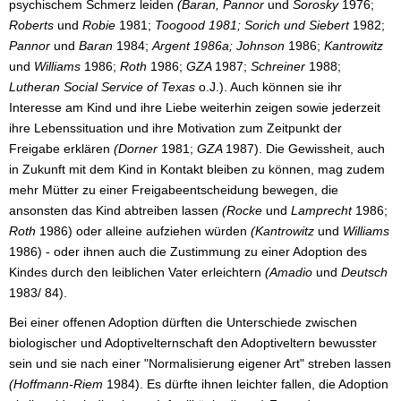
psychischem Schmerz leiden
(Baran, Pannor
und
Sorosky
1976;
Roberts
und
Robie
1981;
Toogood 1981; Sorich und Siebert
1982;
Pannor
und
Baran
1984;
Argent 1986a; Johnson
1986;
Kantrowitz
und
Williams
1986;
Roth
1986;
GZA
1987;
Schreiner
1988;
Lutheran Social Service of Texas
o.J.). Auch können sie ihr
Interesse am Kind und ihre Liebe weiterhin zeigen sowie jederzeit
ihre Lebenssituation und ihre Motivation zum Zeitpunkt der
Freigabe erklären
(Dorner
1981;
GZA
1987). Die Gewissheit, auch
in Zukunft mit dem Kind in Kontakt bleiben zu können, mag zudem
mehr Mütter zu einer Freigabeentscheidung bewegen, die
ansonsten das Kind abtreiben lassen
(Rocke
und
Lamprecht
1986;
Roth
1986) oder alleine aufziehen würden
(Kantrowitz
und
Williams
1986) - oder ihnen auch die Zustimmung zu einer Adoption des
Kindes durch den leiblichen Vater erleichtern
(Amadio
und
Deutsch
1983/ 84).
Bei einer offenen Adoption dürften die Unterschiede zwischen
biologischer und Adoptivelternschaft den Adoptiveltern bewusster
sein und sie nach einer "Normalisierung eigener Art" streben lassen
(Hoffmann-Riem
1984). Es dürfte ihnen leichter fallen, die Adoption