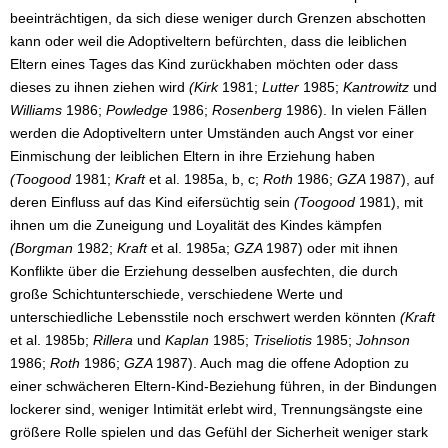
beeinträchtigen, da sich diese weniger durch Grenzen abschotten
kann oder weil die Adoptiveltern befürchten, dass die leiblichen
Eltern eines Tages das Kind zurückhaben möchten oder dass
dieses zu ihnen ziehen wird
(Kirk
1981;
Lutter
1985;
Kantrowitz
und
Williams
1986;
Powledge
1986;
Rosenberg
1986). In vielen Fällen
werden die Adoptiveltern unter Umständen auch Angst vor einer
Einmischung der leiblichen Eltern in ihre Erziehung haben
(Toogood
1981;
Kraft
et al. 1985a, b, c;
Roth
1986;
GZA
1987), auf
deren Einfluss auf das Kind eifersüchtig sein
(Toogood
1981), mit
ihnen um die Zuneigung und Loyalität des Kindes kämpfen
(Borgman
1982;
Kraft
et al. 1985a;
GZA
1987) oder mit ihnen
Konflikte über die Erziehung desselben ausfechten, die durch
große Schichtunterschiede, verschiedene Werte und
unterschiedliche Lebensstile noch erschwert werden könnten
(Kraft
et al. 1985b;
Rillera
und
Kaplan
1985;
Triseliotis
1985;
Johnson
1986;
Roth
1986;
GZA
1987). Auch mag die offene Adoption zu
einer schwächeren Eltern-Kind-Beziehung führen, in der Bindungen
lockerer sind, weniger Intimität erlebt wird, Trennungsängste eine
größere Rolle spielen und das Gefühl der Sicherheit weniger stark