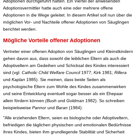
Adoptionen durchgeführt hätten. Ein Viertel der anwesenden
Adoptionsvermittler hatte auch eine oder mehrere offene
Adoptionen in die Wege geleitet. In diesem Artikel soll nun über die
möglichen Vor- und Nachteile offener Adoptionen von Säuglingen
berichtet werden.
Mögliche Vorteile offener Adoptionen
Vertreter einer offenen Adoption von Säuglingen und Kleinstkindern
gehen davon aus, dass sowohl die leiblichen Eltern als auch die
Adoptiveltern am Gedeihen und Schicksal des Kindes interessiert
sind (vgl.
Catholic Child Welfare Council
1977;
Kirk
1981;
Rillera
und
Kaplan
1985). Sie meinen, dass beide Seiten als
psychologische Eltern zum Wohle des Kindes zusammenwirken
und seine Entwicklung eventuell sogar besser als ein Ehepaar
allein fördern können
(Bush
und
Goldman
1982). So schreiben
beispielsweise
Pannor
und
Baran
(1984):
"Alle erziehenden Eltern, seien es biologische oder Adoptiveltern,
befriedigen die täglichen physischen und emotionalen Bedürfnisse
ihres Kindes, bieten ihm grundlegende Stabilität und Sicherheit