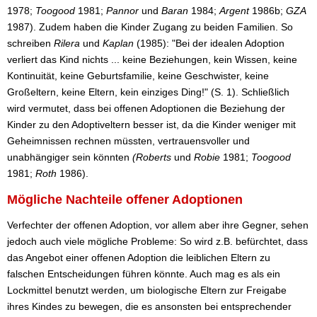
1978;
Toogood
1981;
Pannor
und
Baran
1984;
Argent
1986b;
GZA
1987). Zudem haben die Kinder Zugang zu beiden Familien. So
schreiben
Rilera
und
Kaplan
(1985): "Bei der idealen Adoption
verliert das Kind nichts ... keine Beziehungen, kein Wissen, keine
Kontinuität, keine Geburtsfamilie, keine Geschwister, keine
Großeltern, keine Eltern, kein einziges Ding!" (S. 1). Schließlich
wird vermutet, dass bei offenen Adoptionen die Beziehung der
Kinder zu den Adoptiveltern besser ist, da die Kinder weniger mit
Geheimnissen rechnen müssten, vertrauensvoller und
unabhängiger sein könnten
(Roberts
und
Robie
1981;
Toogood
1981;
Roth
1986).
Mögliche Nachteile offener Adoptionen
Verfechter der offenen Adoption, vor allem aber ihre Gegner, sehen
jedoch auch viele mögliche Probleme: So wird z.B. befürchtet, dass
das Angebot einer offenen Adoption die leiblichen Eltern zu
falschen Entscheidungen führen könnte. Auch mag es als ein
Lockmittel benutzt werden, um biologische Eltern zur Freigabe
ihres Kindes zu bewegen, die es ansonsten bei entsprechender