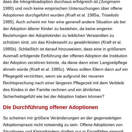
dass die Inkognitoadoption durchaus erfolgreich ist
(Jungmann
1980)
und noch keine empirischen Untersuchungen über offene
Adoptionen durchgeführt wurden
(Kraft
et
al. 1985a;
Triseliotis
1985). Auch scheint mir hier eine generell andere Situation als bei
der Adoption älterer Kinder zu bestehen, da keine engeren
Beziehungen der Adoptivkinder zu leiblichen Verwandten zu
schützen sind, um das Kindeswohl zu gewährleisten
(Kraft
et al.
1985b). Schließlich ist darauf hinzuweisen, dass eine in größerem
Ausmaß erfolgende Einführung der offenen Adoption die Institution
der Adoption zerstören könnte, da diese dann einer Langzeitpflege
ähneln würde
(Kraft
et al. 1985c). Wieso sollten Eltern dann auf ein
Pflegegeld verzichten, wenn sie aufgrund der neueren
Rechtsprechung nach einer längeren Pflegezeit mit dem Verbleib
des Kindes in der Familie rechnen und ein ähnliches
Sicherheitsgefühl wie bei der Adoption haben können?
Die Durchführung offener Adoptionen
So scheinen mir größere Veränderungen an der gegenwärtigen
Adoptionspraxis nicht notwendig zu sein. Offene Adoptionen von
Säuglingen und Kleinstkindern dürften nur in Einzelfällen sinnvoll