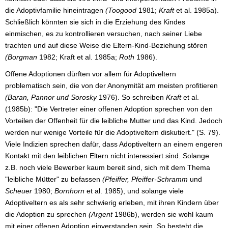
die Adoptivfamilie hineintragen
(Toogood
1981;
Kraft
et al. 1985a).
Schließlich könnten sie sich in die Erziehung des Kindes
einmischen, es zu kontrollieren versuchen, nach seiner Liebe
trachten und auf diese Weise die Eltern-Kind-Beziehung stören
(Borgman
1982; Kraft et al. 1985a;
Roth
1986).
Offene Adoptionen dürften vor allem für Adoptiveltern
problematisch sein, die von der Anonymität am meisten profitieren
(Baran, Pannor und Sorosky
1976). So schreiben
Kraft
et al.
(1985b): "Die Vertreter einer offenen Adoption sprechen von den
Vorteilen der Offenheit für die leibliche Mutter und das Kind. Jedoch
werden nur wenige Vorteile für die Adoptiveltern diskutiert." (S. 79).
Viele Indizien sprechen dafür, dass Adoptiveltern an einem engeren
Kontakt mit den leiblichen Eltern nicht interessiert sind. Solange
z.B. noch viele Bewerber kaum bereit sind, sich mit dem Thema
"leibliche Mütter" zu befassen
(Pfeiffer, Pfeiffer-Schramm
und
Scheuer
1980;
Bornhorn
et al. 1985), und solange viele
Adoptiveltern es als sehr schwierig erleben, mit ihren Kindern über
die Adoption zu sprechen
(Argent
1986b), werden sie wohl kaum
mit einer offenen Adoption einverstanden sein. So besteht die