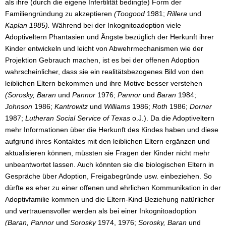
als ihre (durch die eigene Infertilität bedingte) Form der
Familiengründung zu akzeptieren
(Toogood
1981;
Rillera
und
Kaplan 1985).
Während bei der Inkognitoadoption viele
Adoptiveltern Phantasien und Ängste bezüglich der Herkunft ihrer
Kinder entwickeln und leicht von Abwehrmechanismen wie der
Projektion Gebrauch machen, ist es bei der offenen Adoption
wahrscheinlicher, dass sie ein realitätsbezogenes Bild von den
leiblichen Eltern bekommen und ihre Motive besser verstehen
(Sorosky, Baran
und
Pannor
1976;
Pannor
und
Baran
1984;
Johnson
1986;
Kantrowitz
und
Williams
1986;
Roth
1986;
Dorner
1987;
Lutheran Social Service of Texas
o.J.). Da die Adoptiveltern
mehr Informationen über die Herkunft des Kindes haben und diese
aufgrund ihres Kontaktes mit den leiblichen Eltern ergänzen und
aktualisieren können, müssten sie Fragen der Kinder nicht mehr
unbeantwortet lassen. Auch könnten sie die biologischen Eltern in
Gespräche über Adoption, Freigabegründe usw. einbeziehen. So
dürfte es eher zu einer offenen und ehrlichen Kommunikation in der
Adoptivfamilie kommen und die Eltern-Kind-Beziehung natürlicher
und vertrauensvoller werden als bei einer Inkognitoadoption
(Baran, Pannor
und
Sorosky
1974, 1976;
Sorosky, Baran
und