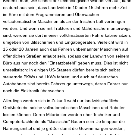
Bedenkt man, wie schnell der technologische Wandel verläuft, kann
es durchaus sein, dass Landwirte in 10 oder 15 Jahren mehr Zeit
im Büro mit dem Programmieren und Überwachen
vollautomatischer Maschinen als an der frischen Luft verbringen
werden. Und wenn sie mit Traktoren und Mähdreschern unterwegs
sind, werden sie dort in einer vollklimatisierten Fahrerkabine sitzen,
umgeben von Bildschirmen und Eingabegeräten. Vielleicht wird in
15 oder 20 Jahren auch das Fahren unbemannter Maschinen auf
öffentlichen Straßen erlaubt sein, sodass der Landwirt von seinem
Büro aus nur noch den "Einsatzbefehl" geben muss. Dies ist nicht
unrealistisch: In einigen US-Staaten dürfen bereits sich selbst
steuernde PKWs und LKWs fahren; und auch auf deutschen
Autobahnen sind bereits Fahrzeuge unterwegs, deren Fahrer nur
noch die Elektronik überwachen.
Allerdings werden sich in Zukunft wohl nur landwirtschaftliche
Großbetriebe solche vollautomatischen Maschinen und Roboter
leisten können. Deren Mitarbeiter werden eher Techniker und
Computerfachleute als "klassische" Bauern sein. Je knapper die
Nahrungsmittel und je größer damit die Gewinnmargen werden,