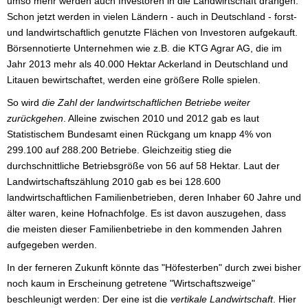
umso mehr werden auch Investoren in die Landwirtschaft drängen.
Schon jetzt werden in vielen Ländern - auch in Deutschland - forst-
und landwirtschaftlich genutzte Flächen von Investoren aufgekauft.
Börsennotierte Unternehmen wie z.B. die KTG Agrar AG, die im
Jahr 2013 mehr als 40.000 Hektar Ackerland in Deutschland und
Litauen bewirtschaftet, werden eine größere Rolle spielen.
So wird
die Zahl der landwirtschaftlichen Betriebe weiter
zurückgehen
. Alleine zwischen 2010 und 2012 gab es laut
Statistischem Bundesamt einen Rückgang um knapp 4% von
299.100 auf 288.200 Betriebe. Gleichzeitig stieg die
durchschnittliche Betriebsgröße von 56 auf 58 Hektar. Laut der
Landwirtschaftszählung 2010 gab es bei 128.600
landwirtschaftlichen Familienbetrieben, deren Inhaber 60 Jahre und
älter waren, keine Hofnachfolge. Es ist davon auszugehen, dass
die meisten dieser Familienbetriebe in den kommenden Jahren
aufgegeben werden.
In der ferneren Zukunft könnte das "Höfesterben" durch zwei bisher
noch kaum in Erscheinung getretene "Wirtschaftszweige"
beschleunigt werden: Der eine ist die
vertikale Landwirtschaft
. Hier