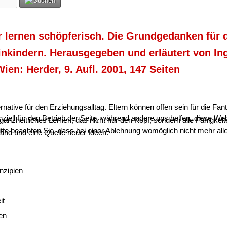
r lernen schöpferisch. Die Grundgedanken für 
einkindern. Herausgegeben und erläutert von In
Wien: Herder, 9. Aufl. 2001, 147 Seiten
rnative für den Erziehungsalltag. Eltern können offen sein für die Fa
ziell für den Betrieb der Seite, während andere uns helfen, diese We
 ganzheitliches Lernen, das nicht nur den Kopf, sondern alle Fähigkei
te beachten Sie, dass bei einer Ablehnung womöglich nicht mehr alle 
and und eine Quelle neuer Ideen.
nzipien
it
en