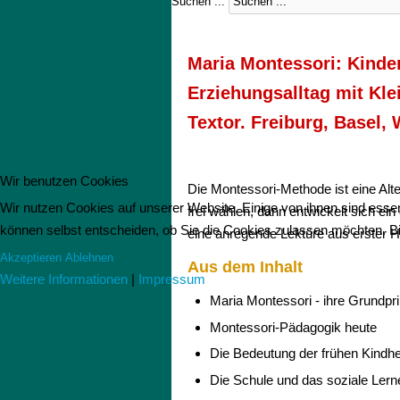
Suchen ...
Maria Montessori: Kinde
Erziehungsalltag mit Kl
Textor. Freiburg, Basel, 
Wir benutzen Cookies
Die Montessori-Methode ist eine Alte
Wir nutzen Cookies auf unserer Website. Einige von ihnen sind essen
frei wählen, dann entwickelt sich ein
können selbst entscheiden, ob Sie die Cookies zulassen möchten. Bit
eine anregende Lektüre aus erster H
Akzeptieren
Ablehnen
Aus dem Inhalt
Weitere Informationen
|
Impressum
Maria Montessori - ihre Grundpri
Montessori-Pädagogik heute
Die Bedeutung der frühen Kindhe
Die Schule und das soziale Lern