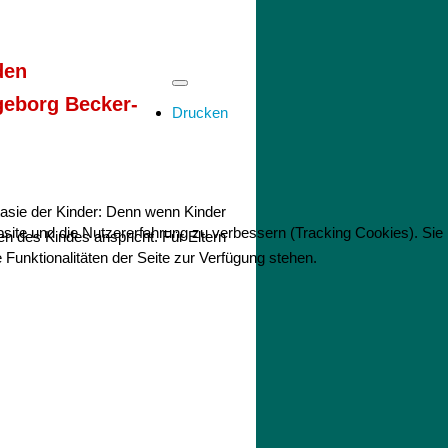
den
geborg Becker-
Drucken
ntasie der Kinder: Denn wenn Kinder
bsite und die Nutzererfahrung zu verbessern (Tracking Cookies). Sie
ten des Kindes anspricht. Für Eltern
Funktionalitäten der Seite zur Verfügung stehen.