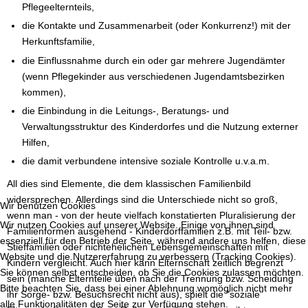
Pflegeelternteils,
die Kontakte und Zusammenarbeit (oder Konkurrenz!) mit der
Herkunftsfamilie,
die Einflussnahme durch ein oder gar mehrere Jugendämter
(wenn Pflegekinder aus verschiedenen Jugendamtsbezirken
kommen),
die Einbindung in die Leitungs-, Beratungs- und
Verwaltungsstruktur des Kinderdorfes und die Nutzung externer
Hilfen,
die damit verbundene intensive soziale Kontrolle u.v.a.m.
All dies sind Elemente, die dem klassischen Familienbild
widersprechen. Allerdings sind die Unterschiede nicht so groß,
Wir benutzen Cookies
wenn man - von der heute vielfach konstatierten Pluralisierung der
Wir nutzen Cookies auf unserer Website. Einige von ihnen sind
Familienformen ausgehend - Kinderdorffamilien z.B. mit Teil- bzw.
essenziell für den Betrieb der Seite, während andere uns helfen, diese
Stieffamilien oder nichtehelichen Lebensgemeinschaften mit
Website und die Nutzererfahrung zu verbessern (Tracking Cookies).
Kindern vergleicht. Auch hier kann Elternschaft zeitlich begrenzt
Sie können selbst entscheiden, ob Sie die Cookies zulassen möchten.
sein (manche Elternteile üben nach der Trennung bzw. Scheidung
Bitte beachten Sie, dass bei einer Ablehnung womöglich nicht mehr
ihr Sorge- bzw. Besuchsrecht nicht aus), spielt die "soziale"
alle Funktionalitäten der Seite zur Verfügung stehen.