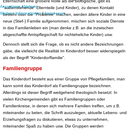
Elternschaft eine größere Rolle als die biologische, gibt es
Akzeptieren
Ablehnen
"außenstehende" Elternteile (und Kinder), zu denen Kontakt
Weitere Informationen
|
Impressum
besteht oder die "Probleme" machen, werden ältere Kinder in eine
neue (Stief-) Familie aufgenommen, mischen sich soziale Dienste
in das Familienleben ein (man denke z.B. an die inzwischen
abgeschaffte Amtspflegschaft für nichteheliche Kinder) usw.
Dennoch stellt sich die Frage, ob es nicht andere Bezeichnungen
gäbe, die vielleicht die Realität im Kinderdorf besser widerspiegeln
als der Begriff "Kinderdorffamilie".
Familiengruppe
Das Kinderdorf besteht aus einer Gruppe von Pflegefamilien; man
kann somit das Kinderdorf als Familiengruppe bezeichnen.
Allerdings ist dieser Begriff weitgehend theologisch besetzt: In
vielen Kirchengemeinden gibt es Familiengruppen oder
Familienkreise, in denen sich mehrere Familien treffen, um z.B.
miteinander zu beten, die Schrift auszulegen, aktuelle Lebens- und
Erziehungsfragen zu diskutieren, etwas zu unternehmen,
miteinander Spaß zu haben usw. Die Gruppen werden