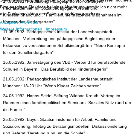
14.05.1992: Fortbildung/Fachgespräch für die Bayer.
Bitte beachten Sie, dass bei einer Ablehnung womöglich nicht mehr
Fachakademien für Sozialpädagogik: "Gewalt und
alle Funktionalitäten der Seite zur Verfügung stehen.
Kindesmißhandlung", "Familienunterstützende Maßnahmen im
Kontext des Kindergartens"
Akzeptieren
Ablehnen
Weitere Informationen
|
Impressum
11.05.1992: Pädagogisches Institut der Landeshauptstadt
München: Vorbereitung und pädagogische Begleitung einer
Exkursion zu verschiedenen Schulkindergärten: "Neue Konzepte
für den Schulkindergarten"
16.05.1992: Jahrestagung des VBB - Verband für berufsbildende
Schulen in Bayern: "Das Berufsbild der Kinderpflegerin"
21.05.1992: Pädagogisches Institut der Landeshauptstadt
München: 18-20 Uhr "Wenn Kinder Zeichen setzen"
24.05.1992: Hanns-Seidel-Stiftung Wildbad Kreuth: Vortrag im
Rahmen eines familienpolitischen Seminars "Soziales Netz rund um
die Familie"
25.05.1992: Bayer. Staatsministerium für Arbeit, Familie und
Sozialordnung, Infotag zu Beratungsmodellen, Diskussionsleitung
und Referat "Beratung rund um die Schule"