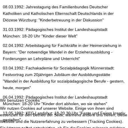
08.03.1992: Jahrestagung des Familienbundes Deutscher
Katholiken und Katholischen Elternschaft Deutschlands in der
Diözese Würzburg: "Kinderbetreuung in der Diskussion"
31.03.1992: Pädagogisches Institut der Landeshauptstadt
München: 18-20 Uhr "Kinder dieser Welt"
02.04.1992: Arbeitstagung für Fachkräfte in der Heimerziehung in
Bayern: "Der notwendige Wandel in der Erzieherausbildung -
Forderungen an Lehrpläne und Unterricht"
03.04.1992: Fachakademie für Sozialpädagogik Münnerstadt:
Festvortrag zum 20jährigen Jubiläum der Ausbildungsstätte
"Wandel in der Ausbildung für sozialpädagogische Berufe - gestern,
heute, morgen"
06.04.1992: Pädagogisches Institut der Landeshauptstadt
Wir benutzen Cookies
München: 18-20 Uhr "Kinder dort abholen, wo sie stehen"
Wir nutzen Cookies auf unserer Website. Einige von ihnen sind
13.05.1992: KEG Landshut: 18-20.30 Uhr "Feste und Feiern kreativ
essenziell für den Betrieb der Seite, während andere uns helfen, diese
gestalten"
Website und die Nutzererfahrung zu verbessern (Tracking Cookies).
Sie können selbst entscheiden, ob Sie die Cookies zulassen möchten.