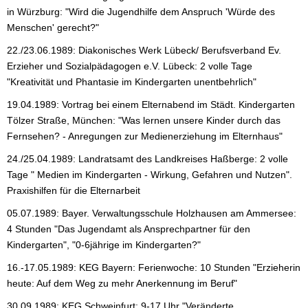
in Würzburg: "Wird die Jugendhilfe dem Anspruch 'Würde des
Menschen' gerecht?"
22./23.06.1989: Diakonisches Werk Lübeck/ Berufsverband Ev.
Erzieher und Sozialpädagogen e.V. Lübeck: 2 volle Tage
"Kreativität und Phantasie im Kindergarten unentbehrlich"
19.04.1989: Vortrag bei einem Elternabend im Städt. Kindergarten
Tölzer Straße, München: "Was lernen unsere Kinder durch das
Fernsehen? - Anregungen zur Medienerziehung im Elternhaus"
24./25.04.1989: Landratsamt des Landkreises Haßberge: 2 volle
Tage " Medien im Kindergarten - Wirkung, Gefahren und Nutzen".
Praxishilfen für die Elternarbeit
05.07.1989: Bayer. Verwaltungsschule Holzhausen am Ammersee:
4 Stunden "Das Jugendamt als Ansprechpartner für den
Kindergarten", "0-6jährige im Kindergarten?"
16.-17.05.1989: KEG Bayern: Ferienwoche: 10 Stunden "Erzieherin
heute: Auf dem Weg zu mehr Anerkennung im Beruf"
30.09.1989: KEG Schweinfurt: 9-17 Uhr "Veränderte