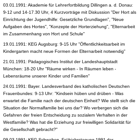
03.01.1991: Akademie für Lehrerfortbildung Dillingen a. d. Donau:
9-12 und 14-17.30 Uhr, 4 Kurzvorträge mit Diskussion "Der Hort als
Einrichtung der Jugendhilfe: Gesetzliche Grundlagen", "Neue
Aufgaben des Hortes", "Konzepte der Horterziehung", "Elternarbeit
im Zusammenhang von Hort und Schule"
19.01.1991: KEG Augsburg: 9-15 Uhr "Öffentlichkeitsarbeit im
Kindergarten macht neue Formen der Elternarbeit notwendig"
21.01.1991: Pädagogisches Institut der Landeshauptstadt
München: 18-20 Uhr "Räume wirken - In Räumen leben -
Lebensräume unserer Kinder und Familien"
24.01.1991: Bayer. Landesverband des katholischen Deutschen
Frauenbundes: 9-13 Uhr: "Kindsein hüben und drüben - Was
erwartet die Familie nach der deutschen Einheit? Wie stellt sich die
Situation der Normalfamilie bei uns dar? Wo verbergen sich die
Gefahren der freien Entscheidung zu sozialem Verhalten in der
Westfamilie? Was hat die Erziehung zur freiwilligen Solidarität für
die Gesellschaft gebracht?"
09.03.1991: KEG Schwaben, Frühjahrstagung 1991 der