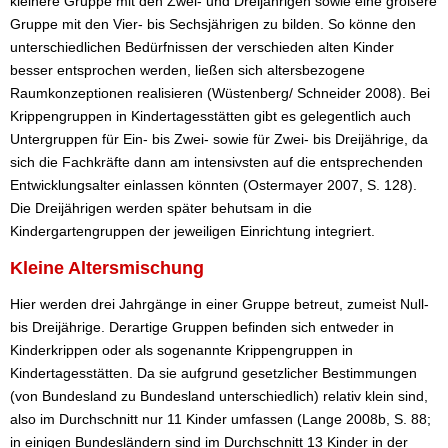
kleinere Gruppe mit den Zwei- und Dreijährigen sowie eine größere
Gruppe mit den Vier- bis Sechsjährigen zu bilden. So könne den
unterschiedlichen Bedürfnissen der verschieden alten Kinder
besser entsprochen werden, ließen sich altersbezogene
Raumkonzeptionen realisieren (Wüstenberg/ Schneider 2008). Bei
Krippengruppen in Kindertagesstätten gibt es gelegentlich auch
Untergruppen für Ein- bis Zwei- sowie für Zwei- bis Dreijährige, da
sich die Fachkräfte dann am intensivsten auf die entsprechenden
Entwicklungsalter einlassen könnten (Ostermayer 2007, S. 128).
Die Dreijährigen werden später behutsam in die
Kindergartengruppen der jeweiligen Einrichtung integriert.
Kleine Altersmischung
Hier werden drei Jahrgänge in einer Gruppe betreut, zumeist Null-
bis Dreijährige. Derartige Gruppen befinden sich entweder in
Kinderkrippen oder als sogenannte Krippengruppen in
Kindertagesstätten. Da sie aufgrund gesetzlicher Bestimmungen
(von Bundesland zu Bundesland unterschiedlich) relativ klein sind,
also im Durchschnitt nur 11 Kinder umfassen (Lange 2008b, S. 88;
in einigen Bundesländern sind im Durchschnitt 13 Kinder in der