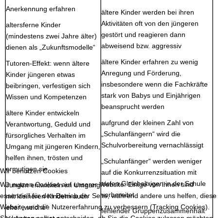
Anerkennung erfahren
ältere Kinder werden bei ihren
Aktivitäten oft von den jüngeren
altersferne Kinder
gestört und reagieren dann
(mindestens zwei Jahre älter)
abweisend bzw. aggressiv
dienen als „Zukunftsmodelle“
ältere Kinder erfahren zu wenig
Tutoren-Effekt: wenn ältere
Anregung und Förderung,
Kinder jüngeren etwas
insbesondere wenn die Fachkräfte
beibringen, verfestigen sich
stark von Babys und Einjährigen
Wissen und Kompetenzen
beansprucht werden
ältere Kinder entwickeln
aufgrund der kleinen Zahl von
Verantwortung, Geduld und
„Schulanfängern“ wird die
fürsorgliches Verhalten im
Schulvorbereitung vernachlässigt
Umgang mit jüngeren Kindern,
helfen ihnen, trösten und
„Schulanfänger“ werden weniger
ermutigen sie
Wir benutzen Cookies
auf die Konkurrenzsituation mit
vielen Gleichaltrigen in der Schule
Wir nutzen Cookies auf unserer Website. Einige von ihnen sind
Jungen entwickeln im Umgang
vorbereitet
essenziell für den Betrieb der Seite, während andere uns helfen, diese
mit kleineren Kindern auch
Website und die Nutzererfahrung zu verbessern (Tracking Cookies).
eher „weiche“
fehlender Gruppenzusammenhalt
Sie können selbst entscheiden, ob Sie die Cookies zulassen möchten.