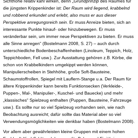
Sichthöhe relativ kahl wirken, denn „
Grundprinzip
des Raumes für
die jüngsten Krippenkinder ist:
Der Raum wird liegend, krabbelnd
und robbend erkundet und erlebt, also muss er aus dieser
Perspektive anregungsreich sein
. Er muss Anreize bieten, sich an
interessante Punkte hinauf- oder hinzubewegen. Er muss
veränderbar sein, um immer neue Perspektiven zu bieten. Er muss
alle Sinne anregen“ (Bostelmann 2008, S. 27) – auch durch
unterschiedliche Bodenbeschaffenheiten (Linoleum, Teppich, Holz,
Teppichboden, Fell usw.). Zur Ausstattung gehören z.B. Körbe, die
schon von Krabbelkindern umgekippt werden können,
Manipulierscheiben in Stehhöhe, große Soft-Bausteine,
Schaumstoffrollen, Spiegel mit Lauflern-Stange u.a. Der Raum für
ältere Krippenkinder kann bereits Funktionsecken (Verkleide-,
Puppen-, Mal-, Manipulier-, Kuschel- und Bauecke) und mehr
„klassisches“ Spielzeug enthalten (Puppen, Bausteine, Fahrzeuge
usw.). Es sollte nur so viel Spielzeug vorhanden sein, wie nach
Beobachtung ausreicht; dafür sollte das Material aber so viel
Verwendungsmöglichkeiten wie denkbar haben (Bostelmann 2008).
Vor allem aber gewährleisten kleine Gruppen mit einem hohen