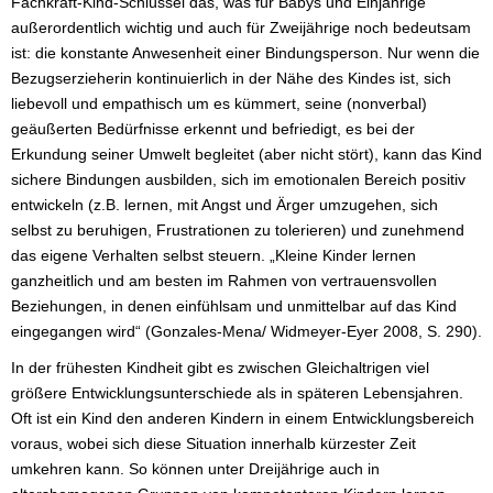
Fachkraft-Kind-Schlüssel das, was für Babys und Einjährige
außerordentlich wichtig und auch für Zweijährige noch bedeutsam
ist: die konstante Anwesenheit einer Bindungsperson. Nur wenn die
Bezugserzieherin kontinuierlich in der Nähe des Kindes ist, sich
liebevoll und empathisch um es kümmert, seine (nonverbal)
geäußerten Bedürfnisse erkennt und befriedigt, es bei der
Erkundung seiner Umwelt begleitet (aber nicht stört), kann das Kind
sichere Bindungen ausbilden, sich im emotionalen Bereich positiv
entwickeln (z.B. lernen, mit Angst und Ärger umzugehen, sich
selbst zu beruhigen, Frustrationen zu tolerieren) und zunehmend
das eigene Verhalten selbst steuern. „Kleine Kinder lernen
ganzheitlich und am besten im Rahmen von vertrauensvollen
Beziehungen, in denen einfühlsam und unmittelbar auf das Kind
eingegangen wird“ (Gonzales-Mena/ Widmeyer-Eyer 2008, S. 290).
In der frühesten Kindheit gibt es zwischen Gleichaltrigen viel
größere Entwicklungsunterschiede als in späteren Lebensjahren.
Oft ist ein Kind den anderen Kindern in einem Entwicklungsbereich
voraus, wobei sich diese Situation innerhalb kürzester Zeit
umkehren kann. So können unter Dreijährige auch in