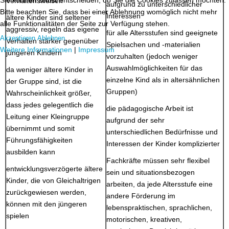
Verhaltensweisen
aufgrund zu unterschiedlicher
Bitte beachten Sie, dass bei einer Ablehnung womöglich nicht mehr
Interessen
ältere Kinder sind seltener
alle Funktionalitäten der Seite zur Verfügung stehen.
aggressiv, regeln das eigene
für alle Altersstufen sind geeignete
Akzeptieren
Ablehnen
Verhalten stärker gegenüber
Spielsachen und -materialien
Weitere Informationen
|
Impressum
jüngeren Kindern
vorzuhalten (jedoch weniger
Auswahlmöglichkeiten für das
da weniger ältere Kinder in
einzelne Kind als in altersähnlichen
der Gruppe sind, ist die
Gruppen)
Wahrscheinlichkeit größer,
dass jedes gelegentlich die
die pädagogische Arbeit ist
Leitung einer Kleingruppe
aufgrund der sehr
übernimmt und somit
unterschiedlichen Bedürfnisse und
Führungsfähigkeiten
Interessen der Kinder komplizierter
ausbilden kann
Fachkräfte müssen sehr flexibel
entwicklungsverzögerte ältere
sein und situationsbezogen
Kinder, die von Gleichaltrigen
arbeiten, da jede Altersstufe eine
zurückgewiesen werden,
andere Förderung im
können mit den jüngeren
lebenspraktischen, sprachlichen,
spielen
motorischen, kreativen,