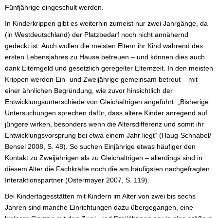
Fünfjährige eingeschult werden.
In Kinderkrippen gibt es weiterhin zumeist nur zwei Jahrgänge, da
(in Westdeutschland) der Platzbedarf noch nicht annähernd
gedeckt ist. Auch wollen die meisten Eltern ihr Kind während des
ersten Lebensjahres zu Hause betreuen – und können dies auch
dank Elterngeld und gesetzlich geregelter Elternzeit. In den meisten
Krippen werden Ein- und Zweijährige gemeinsam betreut – mit
einer ähnlichen Begründung, wie zuvor hinsichtlich der
Entwicklungsunterschiede von Gleichaltrigen angeführt: „Bisherige
Untersuchungen sprechen dafür, dass ältere Kinder anregend auf
jüngere wirken, besonders wenn die Altersdifferenz und somit ihr
Entwicklungsvorsprung bei etwa einem Jahr liegt“ (Haug-Schnabel/
Bensel 2008, S. 48). So suchen Einjährige etwas häufiger den
Kontakt zu Zweijährigen als zu Gleichaltrigen – allerdings sind in
diesem Alter die Fachkräfte noch die am häufigsten nachgefragten
Interaktionspartner (Ostermayer 2007, S. 119).
Bei Kindertagesstätten mit Kindern im Alter von zwei bis sechs
Jahren sind manche Einrichtungen dazu übergegangen, eine