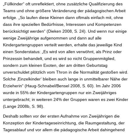
„Füllkinder“ oft unreflektiert, ohne zusätzliche Qualifizierung des
Teams und ohne größere Veränderung der pädagogischen Arbeit
erfolge. „So laufen diese Kleinen dann oftmals einfach mit, ohne
dass ihre speziellen Bedürfnisse, Interessen und Kompetenzen
berücksichtigt werden“ (Dieken 2008, S. 24). Und wenn nur einige
wenige Zweijährige aufgenommen und dann auf alle
Kindergartengruppen verteilt werden, erhalte das jeweilige Kind
einen Sonderstatus: „Es wird von allen verwöhnt, als Prinz oder
Prinzessin behandelt, und es wird so nicht Gruppenmitglied,
sondern zum kleinen Exoten, der am dritten Geburtstag
unverschuldet plötzlich vom Thron in die Normalität gestoßen wird.
Solche ‚Einzelkinder‘ bleiben auch lange in unmittelbarer Nähe der
Erzieherin“ (Haug-Schnabel/Bensel 2008, S. 60). Im Jahr 2006
wurde in 55% der Kindergartengruppen nur ein Zweijähriges
untergebracht; in weiteren 24% der Gruppen waren es zwei Kinder
(Lange 2008b, S. 98).
Deshalb sollten vor der ersten Aufnahme von Zweijährigen die
Konzeption der Kindertageseinrichtung, die Raumgestaltung, der
Tagesablauf und vor allem die pädagogische Arbeit dahingehend