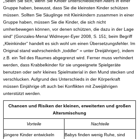
„Seien Sie sich, wenn Sie Kinder unterschiedlichen Alters in einer
Gruppe haben, bewusst, dass Sie die kleinsten Kinder schützen
müssen. Sollten Sie Säuglinge mit Kleinkindern zusammen in einer
Gruppe haben, müssen Sie die Kinder, die sich nicht
umherbewegen können, vor denen schützen, die dazu in der Lage
sind“ (Gonzales-Mena/ Widmeyer-Eyer 2008, S. 151; beim Begriff
„Kleinkinder“ handelt es sich wohl um einen Übersetzungsfehler. Im
Original stand wahrscheinlich „toddler“ = unter Dreijähriger), indem
z.B. ein Teil des Raumes abgegrenzt wird. Ferner muss verhindert
werden, dass Krabbelkinder für sie ungeeignete Spielgeräte
benutzen oder sehr kleines Spielmaterial in den Mund stecken und
verschlucken. Aufgrund des Unterschieds in der Körperkraft
müssen Einjährige oft auch bei Konflikten mit Zweijährigen
unterstützt werden.
Chancen und Risiken der kleinen, erweiterten und großen
Altersmischung
Vorteile
Nachteile
jüngere Kinder entwickeln
Babys finden wenig Ruhe, sind