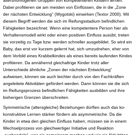
altershomogenen Gruppen von kompetenteren Kindern lernen.
Dabei profitieren sie am meisten von Einflüssen, die in die „Zone
der nächsten Entwicklung“ (Wygotski) einwirken (Textor 2000). Mit
diesem Begriff werden die sich im Reifungsstadium befindlichen
Fähigkeiten bezeichnet. Wenn eine kompetentere Person hier als
Verhaltensmodell wirkt oder einen positiven Einfluss ausübt, treten
sie vorzeitig zu Tage bzw. werden schneller ausgebildet. So wird ein
Baby, das erst vor kurzem gelernt hat, sich umzudrehen, eher von
dem Vorbild eines Krabbelkindes als eines bereits laufenden Kindes
profitieren. Da annähernd gleichaltrige Kinder trotz aller
Unterschiede ähnliche „Zonen der nächsten Entwicklung“
aufweisen, können sie auch leichter durch von den Fachkräften
angeleitete Aktivitäten gefördert werden. Dann können sie die sich
im Reifungsprozess befindlichen Fähigkeiten ausbilden und ihre
bisherigen Grenzen überschreiten.
Symmetrische (altersgleiche) Beziehungen dürften auch das ko-
konstruktive Lernen stärker fördern als asymmetrische: Da die
Kinder in etwa den gleichen Einfluss haben, müssen sie in einem
Wechselprozess von gleichwertiger Initiative und Reaktion
„aushandeln“, was sie gemeinsam machen und wie sie Aktivitäten