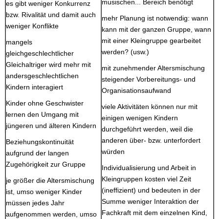
musischen... Bereich benötigt
es gibt weniger Konkurrenz
bzw. Rivalität und damit auch
mehr Planung ist notwendig: wann
weniger Konflikte
kann mit der ganzen Gruppe, wann
mit einer Kleingruppe gearbeitet
mangels
werden? (usw.)
gleichgeschlechtlicher
Gleichaltriger wird mehr mit
mit zunehmender Altersmischung
andersgeschlechtlichen
steigender Vorbereitungs- und
Kindern interagiert
Organisationsaufwand
Kinder ohne Geschwister
viele Aktivitäten können nur mit
lernen den Umgang mit
einigen wenigen Kindern
jüngeren und älteren Kindern
durchgeführt werden, weil die
anderen über- bzw. unterfordert
Beziehungskontinuität
würden
aufgrund der langen
Zugehörigkeit zur Gruppe
Individualisierung und Arbeit in
Kleingruppen kosten viel Zeit
je größer die Altersmischung
(ineffizient) und bedeuten in der
ist, umso weniger Kinder
Summe weniger Interaktion der
müssen jedes Jahr
Fachkraft mit dem einzelnen Kind,
aufgenommen werden, umso