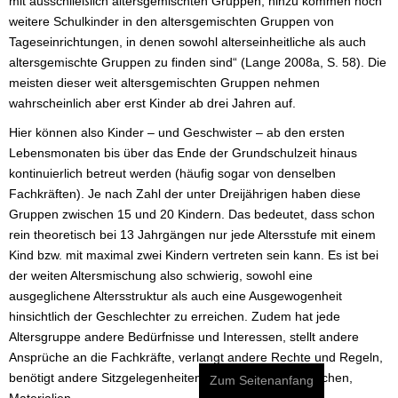
mit ausschließlich altersgemischten Gruppen, hinzu kommen noch
weitere Schulkinder in den altersgemischten Gruppen von
Tageseinrichtungen, in denen sowohl alterseinheitliche als auch
altersgemischte Gruppen zu finden sind“ (Lange 2008a, S. 58). Die
meisten dieser weit altersgemischten Gruppen nehmen
wahrscheinlich aber erst Kinder ab drei Jahren auf.
Hier können also Kinder – und Geschwister – ab den ersten
Lebensmonaten bis über das Ende der Grundschulzeit hinaus
kontinuierlich betreut werden (häufig sogar von denselben
Fachkräften). Je nach Zahl der unter Dreijährigen haben diese
Gruppen zwischen 15 und 20 Kindern. Das bedeutet, dass schon
rein theoretisch bei 13 Jahrgängen nur jede Altersstufe mit einem
Kind bzw. mit maximal zwei Kindern vertreten sein kann. Es ist bei
der weiten Altersmischung also schwierig, sowohl eine
ausgeglichene Altersstruktur als auch eine Ausgewogenheit
hinsichtlich der Geschlechter zu erreichen. Zudem hat jede
Altersgruppe andere Bedürfnisse und Interessen, stellt andere
Ansprüche an die Fachkräfte, verlangt andere Rechte und Regeln,
benötigt andere Sitzgelegenheiten, Tischhöhen, Spielsachen,
Zum Seitenanfang
Materialien...