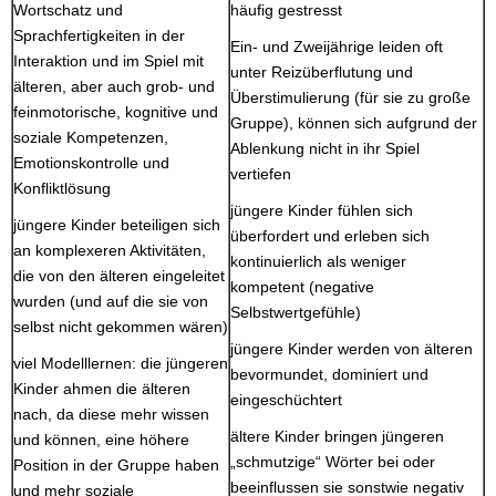
Wortschatz und
häufig gestresst
Sprachfertigkeiten in der
Ein- und Zweijährige leiden oft
Interaktion und im Spiel mit
unter Reizüberflutung und
älteren, aber auch grob- und
Überstimulierung (für sie zu große
feinmotorische, kognitive und
Gruppe), können sich aufgrund der
soziale Kompetenzen,
Ablenkung nicht in ihr Spiel
Emotionskontrolle und
vertiefen
Konfliktlösung
jüngere Kinder fühlen sich
jüngere Kinder beteiligen sich
überfordert und erleben sich
an komplexeren Aktivitäten,
kontinuierlich als weniger
die von den älteren eingeleitet
kompetent (negative
wurden (und auf die sie von
Selbstwertgefühle)
selbst nicht gekommen wären)
jüngere Kinder werden von älteren
viel Modelllernen: die jüngeren
bevormundet, dominiert und
Kinder ahmen die älteren
eingeschüchtert
nach, da diese mehr wissen
ältere Kinder bringen jüngeren
und können, eine höhere
„schmutzige“ Wörter bei oder
Position in der Gruppe haben
beeinflussen sie sonstwie negativ
und mehr soziale