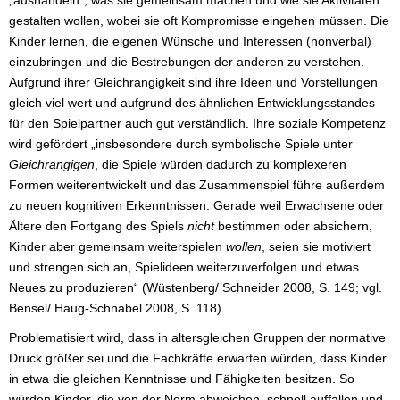
gestalten wollen, wobei sie oft Kompromisse eingehen müssen. Die
Kinder lernen, die eigenen Wünsche und Interessen (nonverbal)
einzubringen und die Bestrebungen der anderen zu verstehen.
Aufgrund ihrer Gleichrangigkeit sind ihre Ideen und Vorstellungen
gleich viel wert und aufgrund des ähnlichen Entwicklungsstandes
für den Spielpartner auch gut verständlich. Ihre soziale Kompetenz
wird gefördert „insbesondere durch symbolische Spiele unter
Gleichrangigen
, die Spiele würden dadurch zu komplexeren
Formen weiterentwickelt und das Zusammenspiel führe außerdem
zu neuen kognitiven Erkenntnissen. Gerade weil Erwachsene oder
Ältere den Fortgang des Spiels
nicht
bestimmen oder absichern,
Kinder aber gemeinsam weiterspielen
wollen
, seien sie motiviert
und strengen sich an, Spielideen weiterzuverfolgen und etwas
Neues zu produzieren“ (Wüstenberg/ Schneider 2008, S. 149; vgl.
Bensel/ Haug-Schnabel 2008, S. 118).
Problematisiert wird, dass in altersgleichen Gruppen der normative
Druck größer sei und die Fachkräfte erwarten würden, dass Kinder
in etwa die gleichen Kenntnisse und Fähigkeiten besitzen. So
würden Kinder, die von der Norm abweichen, schnell auffallen und