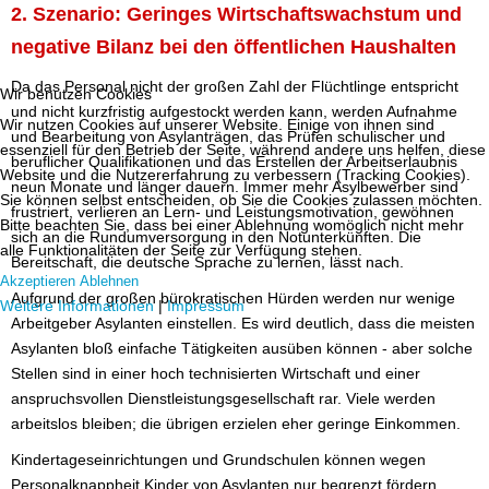
2. Szenario: Geringes Wirtschaftswachstum und
negative Bilanz bei den öffentlichen Haushalten
Da das Personal nicht der großen Zahl der Flüchtlinge entspricht
Wir benutzen Cookies
und nicht kurzfristig aufgestockt werden kann, werden Aufnahme
Wir nutzen Cookies auf unserer Website. Einige von ihnen sind
und Bearbeitung von Asylanträgen, das Prüfen schulischer und
essenziell für den Betrieb der Seite, während andere uns helfen, diese
beruflicher Qualifikationen und das Erstellen der Arbeitserlaubnis
Website und die Nutzererfahrung zu verbessern (Tracking Cookies).
neun Monate und länger dauern. Immer mehr Asylbewerber sind
Sie können selbst entscheiden, ob Sie die Cookies zulassen möchten.
frustriert, verlieren an Lern- und Leistungsmotivation, gewöhnen
Bitte beachten Sie, dass bei einer Ablehnung womöglich nicht mehr
sich an die Rundumversorgung in den Notunterkünften. Die
alle Funktionalitäten der Seite zur Verfügung stehen.
Bereitschaft, die deutsche Sprache zu lernen, lässt nach.
Akzeptieren
Ablehnen
Aufgrund der großen bürokratischen Hürden werden nur wenige
Weitere Informationen
|
Impressum
Arbeitgeber Asylanten einstellen. Es wird deutlich, dass die meisten
Asylanten bloß einfache Tätigkeiten ausüben können - aber solche
Stellen sind in einer hoch technisierten Wirtschaft und einer
anspruchsvollen Dienstleistungsgesellschaft rar. Viele werden
arbeitslos bleiben; die übrigen erzielen eher geringe Einkommen.
Kindertageseinrichtungen und Grundschulen können wegen
Personalknappheit Kinder von Asylanten nur begrenzt fördern.