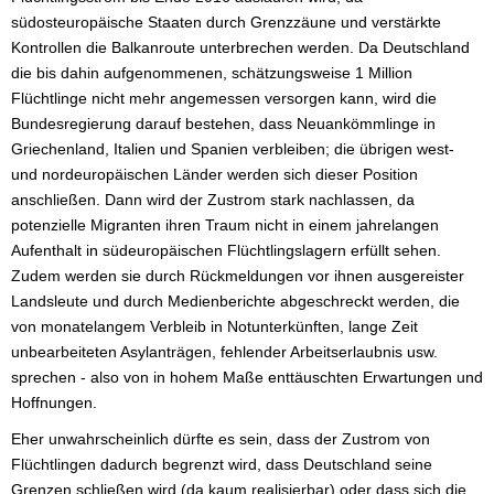
südosteuropäische Staaten durch Grenzzäune und verstärkte
Kontrollen die Balkanroute unterbrechen werden. Da Deutschland
die bis dahin aufgenommenen, schätzungsweise 1 Million
Flüchtlinge nicht mehr angemessen versorgen kann, wird die
Bundesregierung darauf bestehen, dass Neuankömmlinge in
Griechenland, Italien und Spanien verbleiben; die übrigen west-
und nordeuropäischen Länder werden sich dieser Position
anschließen. Dann wird der Zustrom stark nachlassen, da
potenzielle Migranten ihren Traum nicht in einem jahrelangen
Aufenthalt in südeuropäischen Flüchtlingslagern erfüllt sehen.
Zudem werden sie durch Rückmeldungen vor ihnen ausgereister
Landsleute und durch Medienberichte abgeschreckt werden, die
von monatelangem Verbleib in Notunterkünften, lange Zeit
unbearbeiteten Asylanträgen, fehlender Arbeitserlaubnis usw.
sprechen - also von in hohem Maße enttäuschten Erwartungen und
Hoffnungen.
Eher unwahrscheinlich dürfte es sein, dass der Zustrom von
Flüchtlingen dadurch begrenzt wird, dass Deutschland seine
Grenzen schließen wird (da kaum realisierbar) oder dass sich die