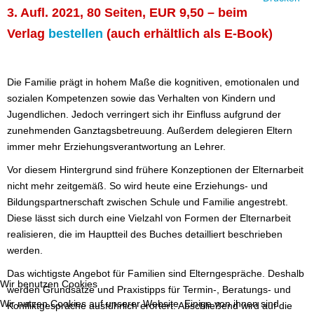
3. Aufl. 2021, 80 Seiten, EUR 9,50
–
beim
Verlag
bestellen
(auch erhältlich als E-Book)
Die Familie prägt in hohem Maße die kognitiven, emotionalen und
sozialen Kompetenzen sowie das Verhalten von Kindern und
Jugendlichen. Jedoch verringert sich ihr Einfluss aufgrund der
zunehmenden Ganztagsbetreuung. Außerdem delegieren Eltern
immer mehr Erziehungsverantwortung an Lehrer.
Vor diesem Hintergrund sind frühere Konzeptionen der Elternarbeit
nicht mehr zeitgemäß. So wird heute eine Erziehungs- und
Bildungspartnerschaft zwischen Schule und Familie angestrebt.
Diese lässt sich durch eine Vielzahl von Formen der Elternarbeit
realisieren, die im Hauptteil des Buches detailliert beschrieben
werden.
Das wichtigste Angebot für Familien sind Elterngespräche. Deshalb
Wir benutzen Cookies
werden Grundsätze und Praxistipps für Termin-, Beratungs- und
Wir nutzen Cookies auf unserer Website. Einige von ihnen sind
Konfliktgespräche ausführlich erörtert. Abschließend wird auf die