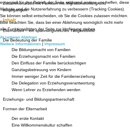
essenziell für den Betrieb der Seite, während andere uns helfen, diese
Zusammenarbeit mit Familien mit Migrationshintergrund
Website und die Nutzererfahrung zu verbessern (Tracking Cookies).
eingegangen.
Sie können selbst entscheiden, ob Sie die Cookies zulassen möchten.
Inhalt
Bitte beachten Sie, dass bei einer Ablehnung womöglich nicht mehr
alle Funktionalitäten der Seite zur Verfügung stehen.
Elternarbeit – ein spannungsreiches Tätigkeitsfeld
Akzeptieren
Ablehnen
Die Bedeutung der Familie
Weitere Informationen
|
Impressum
Die Bildungsmacht von Familien
Die Erziehungsmacht von Familien
Den Einfluss der Familie berücksichtigen
Ganztagsbetreuung von Kindern
Immer weniger Zeit für die Familienerziehung
Die Delegation von Erziehungsverantwortung
Wenn Lehrer zu Erziehenden werden
Erziehungs- und Bildungspartnerschaft
Formen der Elternarbeit
Der erste Kontakt
Eine Willkommenskultur schaffen