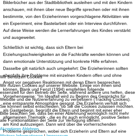
Bilderbücher aus der Stadtbibliothek ausleihen und mit den Kindern
anschauen, mit ihnen über neue Begriffe sprechen oder mit ihnen
bestimmte, von den Erzieherinnen vorgeschlagene Aktivitäten wie
ein Experiment, eine Bastelarbeit oder ein Interview durchführen.
Auf diese Weise werden die Lernerfahrungen des Kindes verstärkt
und ausgeweitet.
Schließlich ist wichtig, dass sich Eltern bei
Erziehungsschwierigkeiten an die Fachkräfte wenden können und
dann emotionale Unterstützung und konkrete Hilfe erfahren.
Dasselbe gilt natürlich auch umgekehrt: Die Erzieherinnen sollten
ebenfalls ihre Probleme mit einzelnen Kindern offen und ohne
Wir benutzen Cookies
Angst vor negativen Reaktionen mit deren Eltern besprechen
Wir nutzen Cookies auf unserer Website. Einige von ihnen sind
können. Blank und Fenzl (1994) empfehlen folgende
essenziell für den Betrieb der Seite, während andere uns helfen, diese
Vorgehensweise: "Im Idealfall wird zu Beginn des Gesprächs für
Website und die Nutzererfahrung zu verbessern (Tracking Cookies).
eine entspannte Atmosphäre gesorgt. Die Erzieherin verhält sich
Sie können selbst entscheiden, ob Sie die Cookies zulassen möchten.
als Gastgeberin, begrüßt die Eltern und beginnt mit einer eher
Bitte beachten Sie, dass bei einer Ablehnung womöglich nicht mehr
allgemeinen Thematik - die es ihr auch ermöglicht, positive Seiten
alle Funktionalitäten der Seite zur Verfügung stehen.
am Kind aufzuzeigen. Dann wird über die vorherrschenden
Akzeptieren
Ablehnen
Probleme gesprochen, wobei sich Erzieherin und Eltern auf eine
Weitere Informationen
|
Impressum