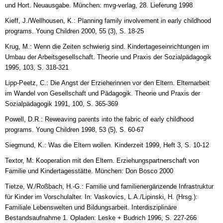
und Hort. Neuausgabe. München: mvg-verlag, 28. Lieferung 1998
Kieff, J./Wellhousen, K.: Planning family involvement in early childhood
programs. Young Children 2000, 55 (3), S. 18-25
Krug, M.: Wenn die Zeiten schwierig sind. Kindertageseinrichtungen im
Umbau der Arbeitsgesellschaft. Theorie und Praxis der Sozialpädagogik
1995, 103, S. 318-321
Lipp-Peetz, C.: Die Angst der Erzieherinnen vor den Eltern. Elternarbeit
im Wandel von Gesellschaft und Pädagogik. Theorie und Praxis der
Sozialpädagogik 1991, 100, S. 365-369
Powell, D.R.: Reweaving parents into the fabric of early childhood
programs. Young Children 1998, 53 (5), S. 60-67
Siegmund, K.: Was die Eltern wollen. Kinderzeit 1999, Heft 3, S. 10-12
Textor, M: Kooperation mit den Eltern. Erziehungspartnerschaft von
Familie und Kindertagesstätte. München: Don Bosco 2000
Tietze, W./Roßbach, H.-G.: Familie und familienergänzende Infrastruktur
für Kinder im Vorschulalter. In: Vaskovics, L.A./Lipinski, H. (Hrsg.):
Familiale Lebenswelten und Bildungsarbeit. Interdisziplinäre
Bestandsaufnahme 1. Opladen: Leske + Budrich 1996, S. 227-266