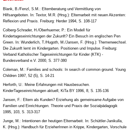
Blank, B./Fenzl, S.M.: Elternberatung und Vermittlung von
Hilfsangeboten. In: Textor, M.R. (Hrsg.): Elternarbeit mit neuen Akzenten:
Reflexion und Praxis. Freiburg: Herder 1994, S. 108-117
Colberg-Schrader, H./Oberhuemer, P.: Ein Modell für
Kindertageseinrichtungen der Zukunft? Ein Besuch im englischen Pen
Green. In: Wunderlich, T./Hugoth, M./Jansen, F. (Hrsg.): Themenwechsel.
Die Zukunft lernt im Kindergarten. Positionen und Impulse. Freiburg:
Verband Katholischer Tageseinrichtungen für Kinder (KTK) -
Bundesverband e.V. 2000, S. 377-380
Coleman, M.: Families and schools: In search of common ground. Young
Children 1997, 52 (5), S. 14-21
Herforth, U.: Meine Erfahrungen mit Hausbesuchen.
KinderTageseinrichtungen aktuell, KiTa BY 1996, 8, S. 135-136
Jansen, F.: Eltern als Kunden? Erziehung als gemeinsame Aufgabe von
Familien und Einrichtungen. Theorie und Praxis der Sozialpädagogik
1995, 103, S. 313-317
Junge, M.: Intentionen der heutigen Elternarbeit. In: Schüttler-Janikulla,
K. (Hrsg.): Handbuch für ErzieherInnen in Krippe, Kindergarten, Vorschule