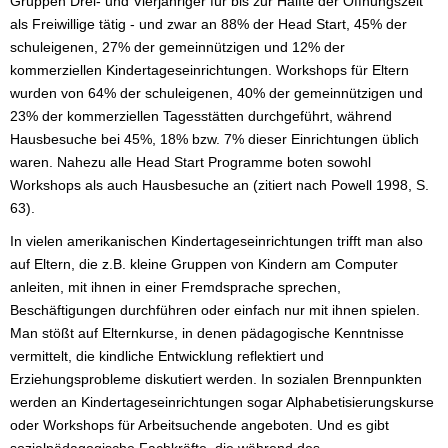
Gruppen Drei- und Vierjähriger für bis zur Hälfte der Öffnungszeit
als Freiwillige tätig - und zwar an 88% der Head Start, 45% der
schuleigenen, 27% der gemeinnützigen und 12% der
kommerziellen Kindertageseinrichtungen. Workshops für Eltern
wurden von 64% der schuleigenen, 40% der gemeinnützigen und
23% der kommerziellen Tagesstätten durchgeführt, während
Hausbesuche bei 45%, 18% bzw. 7% dieser Einrichtungen üblich
waren. Nahezu alle Head Start Programme boten sowohl
Workshops als auch Hausbesuche an (zitiert nach Powell 1998, S.
63).
In vielen amerikanischen Kindertageseinrichtungen trifft man also
auf Eltern, die z.B. kleine Gruppen von Kindern am Computer
anleiten, mit ihnen in einer Fremdsprache sprechen,
Beschäftigungen durchführen oder einfach nur mit ihnen spielen.
Man stößt auf Elternkurse, in denen pädagogische Kenntnisse
vermittelt, die kindliche Entwicklung reflektiert und
Erziehungsprobleme diskutiert werden. In sozialen Brennpunkten
werden an Kindertageseinrichtungen sogar Alphabetisierungskurse
oder Workshops für Arbeitsuchende angeboten. Und es gibt
sozialpädagogische Fachkräfte, die während des