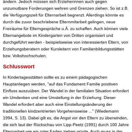
ändern. Jedoch müssen sich Erzieherinnen auch gegen
unzumutbare Forderungen wehren und Grenzen ziehen. So ist z.B.
die Verfügungszeit für Elternarbeit begrenzt. Allerdings könnte es
durch die zuvor beschriebene Eltern
mit
arbeit gelingen, neue
Freiräume für Elterngespräche u.Ä. zu schaffen. Auch können viele
Elternangebote im Kindergarten von Dritten organisiert und
durchgeführt werden - beispielsweise von interessierten Eltern, von
Erziehungsberatern oder Kursleitern von Familienbildungsstätten
bzw. Volkshochschulen.
Schlusswort
In Kindertagesstätten sollte es zu einem pädagogischen
Hauptanliegen werden, "auf das Fundament Familie positiven
Einfluss auszuüben. Der Wandel in der familialen Situation erfordert
ein Umdenken und eine Umstellung in der Erziehung. Dieser
Wandel erfordert aber auch eine Einstellungsänderung der
traditionellen kindzentrierten Vorgehensweise ..." (Wiedemann
1994, S. 13). Dabei gilt es, die Angst vor den Eltern zu überwinden,
die sich laut der Rückschau von Lipp-Peetz (1991) durch 100 Jahre
Elternarbeit wie ein roter Faden ziehen würde. Auch muss in der