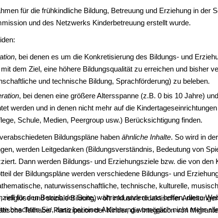
ahmen für die frühkindliche Bildung, Betreuung und Erziehung in der 
ssion und des Netzwerks Kinderbetreuung erstellt wurde.
iden:
ation
, bei denen es um die Konkretisierung des Bildungs- und Erzieh
 mit dem Ziel, eine höhere Bildungsqualität zu erreichen und bisher 
schaftliche und technische Bildung, Sprachförderung) zu beleben.
ration
, bei denen eine größere Altersspanne (z.B. 0 bis 10 Jahre) un
 werden und in denen nicht mehr auf die Kindertageseinrichtungen f
flege, Schule, Medien, Peergroup usw.) Berücksichtigung finden.
 verabschiedeten Bildungspläne haben
ähnliche Inhalte
. So wird in d
gen, werden Leitgedanken (Bildungsverständnis, Bedeutung von Spiel
ziert. Dann werden Bildungs- und Erziehungsziele bzw. die von den 
eil der Bildungspläne werden verschiedene Bildungs- und Erziehung
athematische, naturwissenschaftliche, technische, kulturelle, musisch
ziell für den Betrieb der Seite, während andere uns helfen, diese We
, religiöse und soziale Bildung) - oft inklusive didaktischer Anleitun
te beachten Sie, dass bei einer Ablehnung womöglich nicht mehr alle 
sche Teilhabe/ Partizipation der Kinder, die Integration von Migrant