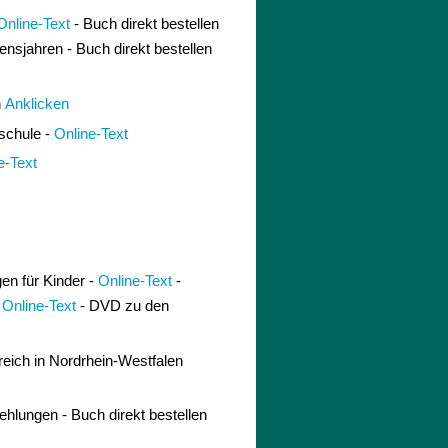
Online-Text
- Buch direkt bestellen
nsjahren - Buch direkt bestellen
h
Anklicken
schule -
Online-Text
e-Text
en für Kinder -
Online-Text
-
-
Online-Text
- DVD zu den
reich in Nordrhein-Westfalen
hlungen - Buch direkt bestellen