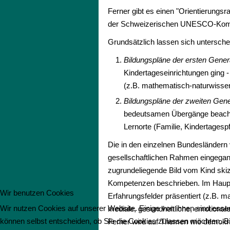
Ferner gibt es einen "Orientierungsr
der Schweizerischen UNESCO-Kommi
Grundsätzlich lassen sich untersche
Bildungspläne der ersten Gener
Kindertageseinrichtungen ging -
(z.B. mathematisch-naturwissen
Bildungspläne der zweiten Gene
bedeutsamen Übergänge beachtet
Lernorte (Familie, Kindertagesp
Die in den einzelnen Bundesländern
gesellschaftlichen Rahmen eingegan
zugrundeliegende Bild vom Kind skiz
Kompetenzen beschrieben. Im Hauptt
Wir benutzen Cookies
Erfahrungsfelder präsentiert (z.B. m
Wir nutzen Cookies auf unserer Website. Einige von ihnen sind essen
mediale, gesundheitliche, emotionale
können selbst entscheiden, ob Sie die Cookies zulassen möchten. Bit
Ferner wird auf Themen wie demokrati