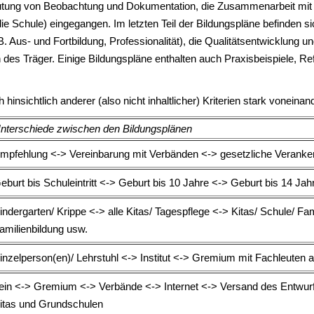
utung von Beobachtung und Dokumentation, die Zusammenarbeit mit 
e Schule) eingegangen. Im letzten Teil der Bildungspläne befinden si
. Aus- und Fortbildung, Professionalität), die Qualitätsentwicklung un
des Träger. Einige Bildungspläne enthalten auch Praxisbeispiele, Ref
hinsichtlich anderer (also nicht inhaltlicher) Kriterien stark voneinand
nterschiede zwischen den Bildungsplänen
mpfehlung <-> Vereinbarung mit Verbänden <-> gesetzliche Veranke
eburt bis Schuleintritt <-> Geburt bis 10 Jahre <-> Geburt bis 14 Jah
indergarten/ Krippe <-> alle Kitas/ Tagespflege <-> Kitas/ Schule/ Fa
amilienbildung usw.
inzelperson(en)/ Lehrstuhl <-> Institut <-> Gremium mit Fachleuten
ein <-> Gremium <-> Verbände <-> Internet <-> Versand des Entwur
itas und Grundschulen