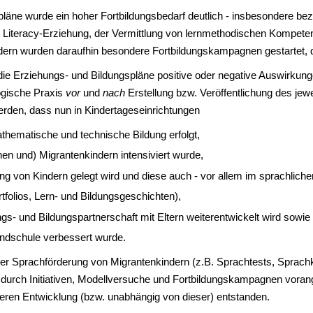
pläne wurde ein hoher Fortbildungsbedarf deutlich - insbesondere be
er Literacy-Erziehung, der Vermittlung von lernmethodischen Kompet
ern wurden daraufhin besondere Fortbildungskampagnen gestartet, di
die Erziehungs- und Bildungspläne positive oder negative Auswirkunge
ogische Praxis
vor
und
nach
Erstellung bzw. Veröffentlichung des jew
den, dass nun in Kindertageseinrichtungen
thematische und technische Bildung erfolgt,
en und) Migrantenkindern intensiviert wurde,
g von Kindern gelegt wird und diese auch - vor allem im sprachliche
tfolios, Lern- und Bildungsgeschichten),
ngs- und Bildungspartnerschaft mit Eltern weiterentwickelt wird sowie
ndschule verbessert wurde.
 der Sprachförderung von Migrantenkindern (z.B. Sprachtests, Sprach
urch Initiativen, Modellversuche und Fortbildungskampagnen voranget
 deren Entwicklung (bzw. unabhängig von dieser) entstanden.