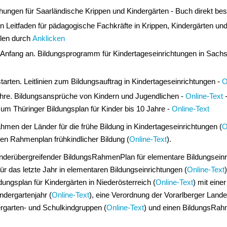
ngen für Saarländische Krippen und Kindergärten - Buch direkt bes
n Leitfaden für pädagogische Fachkräfte in Krippen, Kindergärten und
llen durch
Anklicken
n Anfang an. Bildungsprogramm für Kindertageseinrichtungen in Sach
tarten. Leitlinien zum Bildungsauftrag in Kindertageseinrichtungen -
O
ahre. Bildungsansprüche von Kindern und Jugendlichen -
Online-Text
-
um Thüringer Bildungsplan für Kinder bis 10 Jahre -
Online-Text
en der Länder für die frühe Bildung in Kindertageseinrichtungen (
O
en Rahmenplan frühkindlicher Bildung (
Online-Text
).
änderübergreifender BildungsRahmenPlan für elementare Bildungseinri
ür das letzte Jahr in elementaren Bildungseinrichtungen (
Online-Text
ldungsplan für Kindergärten in Niederösterreich (
Online-Text
) mit eine
ndergartenjahr (
Online-Text
), eine Verordnung der Vorarlberger Lande
ergarten- und Schulkindgruppen (
Online-Text
) und einen BildungsRa