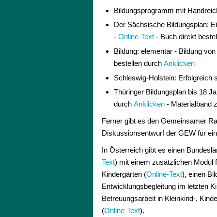
Bildungsprogramm mit Handreichu
Der Sächsische Bildungsplan: Ei
-
Online-Text
- Buch direkt beste
Bildung: elementar - Bildung vo
bestellen durch
Anklicken
Schleswig-Holstein: Erfolgreich s
Thüringer Bildungsplan bis 18 J
durch
Anklicken
- Materialband z
Ferner gibt es den Gemeinsamer Rahm
Diskussionsentwurf der GEW für ein
In Österreich gibt es einen Bundesl
Text
) mit einem zusätzlichen Modul f
Kindergärten (
Online-Text
), einen Bi
Entwicklungsbegleitung im letzten Ki
Betreuungsarbeit in Kleinkind-, Kind
(
Online-Text
).