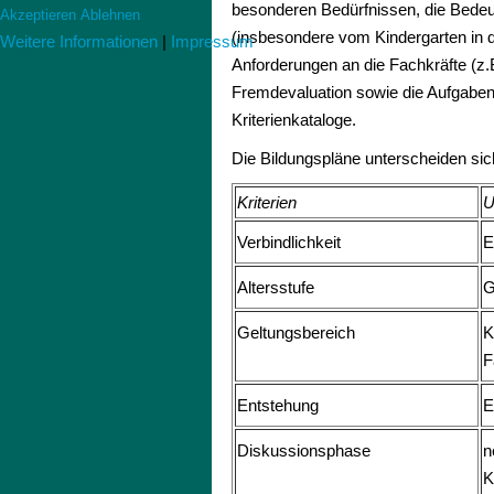
besonderen Bedürfnissen, die Bede
Akzeptieren
Ablehnen
(insbesondere vom Kindergarten in di
Weitere Informationen
|
Impressum
Anforderungen an die Fachkräfte (z.B
Fremdevaluation sowie die Aufgaben 
Kriterienkataloge.
Die Bildungspläne unterscheiden sich 
Kriterien
U
Verbindlichkeit
E
Altersstufe
G
Geltungsbereich
K
F
Entstehung
E
Diskussionsphase
n
K