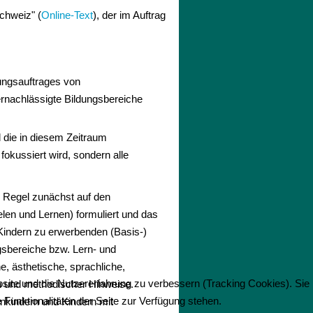
Schweiz" (
Online-Text
), der im Auftrag
ungsauftrages von
vernachlässigte Bildungsbereiche
d die in diesem Zeitraum
okussiert wird, sondern alle
er Regel zunächst auf den
en und Lernen) formuliert und das
Kindern zu erwerbenden (Basis-)
sbereiche bzw. Lern- und
e, ästhetische, sprachliche,
bsite und die Nutzererfahrung zu verbessern (Tracking Cookies). Sie
gen und methodischer Hinweise.
Funktionalitäten der Seite zur Verfügung stehen.
enkindern und Kindern mit