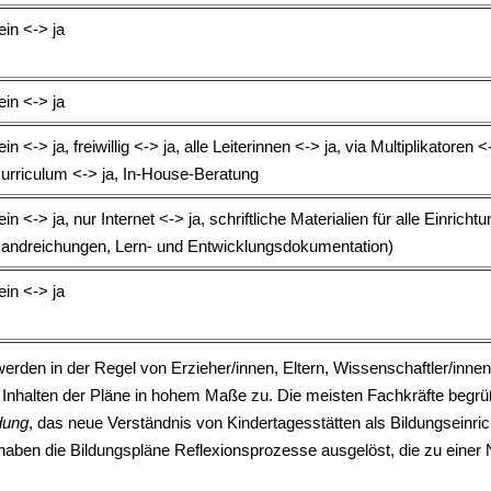
ein <-> ja
ein <-> ja
ein <-> ja, freiwillig <-> ja, alle Leiterinnen <-> ja, via Multiplikato
urriculum <-> ja, In-House-Beratung
ein <-> ja, nur Internet <-> ja, schriftliche Materialien für alle Einrich
andreichungen, Lern- und Entwicklungsdokumentation)
ein <-> ja
erden in der Regel von Erzieher/innen, Eltern, Wissenschaftler/inne
 Inhalten der Pläne in hohem Maße zu. Die meisten Fachkräfte begrü
dung
, das neue Verständnis von Kindertagesstätten als Bildungseinr
g haben die Bildungspläne Reflexionsprozesse ausgelöst, die zu einer