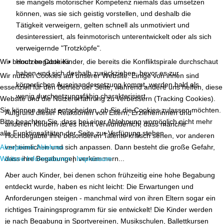
sie mangels motorischer Kompetenz niemals das umsetzen
können, was sie sich geistig vorstellen, und deshalb die
Tätigkeit verweigern, gelten schnell als unmotiviert und
desinteressiert, als feinmotorisch unterentwickelt oder als sich
verweigernde "Trotzköpfe".
Wir benutzen Cookies
Hoch begabte Kinder, die bereits die Konfliktspirale durchschaut
haben und sich deshalb zurückziehen, bevor es zur
Wir nutzen Cookies auf unserer Website. Einige von ihnen sind
körperlichen Auseinandersetzung kommt, werden bald als
essenziell für den Betrieb der Seite, während andere uns helfen, diese
wenig durchsetzungsfähig charakterisiert.
Website und die Nutzererfahrung zu verbessern (Tracking Cookies).
Sie können selbst entscheiden, ob Sie die Cookies zulassen möchten.
Aufgrund dieser Reaktionen von Eltern, Erzieher/innen und
Bitte beachten Sie, dass bei einer Ablehnung womöglich nicht mehr
anderen Kindern ist es nicht verwunderlich, dass manche
alle Funktionalitäten der Seite zur Verfügung stehen.
Hochbegabte ihre besonderen Talente kritisch sehen, vor anderen
verheimlichen und sich anpassen. Dann besteht die große Gefahr,
Akzeptieren
Ablehnen
Weitere Informationen
|
Impressum
dass ihre Begabungen verkümmern...
Aber auch Kinder, bei denen schon frühzeitig eine hohe Begabung
entdeckt wurde, haben es nicht leicht: Die Erwartungen und
Anforderungen steigen - manchmal wird von ihren Eltern sogar ein
richtiges Trainingsprogramm für sie entwickelt! Die Kinder werden
je nach Begabung in Sportvereinen, Musikschulen, Ballettkursen