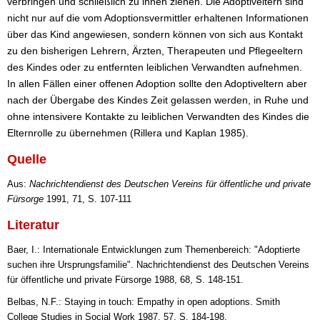
verbringen und schließlich zu ihnen ziehen. Die Adoptiveltern sind
nicht nur auf die vom Adoptionsvermittler erhaltenen Informationen
über das Kind angewiesen, sondern können von sich aus Kontakt
zu den bisherigen Lehrern, Ärzten, Therapeuten und Pflegeeltern
des Kindes oder zu entfernten leiblichen Verwandten aufnehmen.
In allen Fällen einer offenen Adoption sollte den Adoptiveltern aber
nach der Übergabe des Kindes Zeit gelassen werden, in Ruhe und
ohne intensivere Kontakte zu leiblichen Verwandten des Kindes die
Elternrolle zu übernehmen (Rillera und Kaplan 1985).
Quelle
Aus:
Nachrichtendienst des Deutschen Vereins für öffentliche und private
Fürsorge
1991, 71, S. 107-111
Literatur
Baer, I.: Internationale Entwicklungen zum Themenbereich: "Adoptierte
suchen ihre Ursprungsfamilie". Nachrichtendienst des Deutschen Vereins
für öffentliche und private Fürsorge 1988, 68, S. 148-151.
Belbas, N.F.: Staying in touch: Empathy in open adoptions. Smith
College Studies in Social Work 1987, 57, S. 184-198.