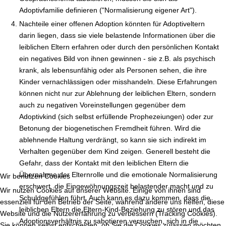
Adoptivfamilie definieren ("Normalisierung eigener Art").
Nachteile einer offenen Adoption könnten für Adoptiveltern
darin liegen, dass sie viele belastende Informationen über die
leiblichen Eltern erfahren oder durch den persönlichen Kontakt
ein negatives Bild von ihnen gewinnen - sie z.B. als psychisch
krank, als lebensunfähig oder als Personen sehen, die ihre
Kinder vernachlässigen oder misshandeln. Diese Erfahrungen
können nicht nur zur Ablehnung der leiblichen Eltern, sondern
auch zu negativen Voreinstellungen gegenüber dem
Adoptivkind (sich selbst erfüllende Prophezeiungen) oder zur
Betonung der biogenetischen Fremdheit führen. Wird die
ablehnende Haltung verdrängt, so kann sie sich indirekt im
Verhalten gegenüber dem Kind zeigen. Generell besteht die
Gefahr, dass der Kontakt mit den leiblichen Eltern die
Übernahme der Elternrolle und die emotionale Normalisierung
Wir benutzen Cookies
erschwert, die Eingewöhnungszeit belastender macht und zu
Wir nutzen Cookies auf unserer Website. Einige von ihnen sind
Schuldgefühlen führt. Auch kann es dazu kommen, dass die
essenziell für den Betrieb der Seite, während andere uns helfen, diese
leiblichen Eltern die Eltern-Kind-Beziehung zu stören und das
Website und die Nutzererfahrung zu verbessern (Tracking Cookies).
Adoptionsverhältnis zu sabotieren versuchen, sich in die
Sie können selbst entscheiden, ob Sie die Cookies zulassen möchten.