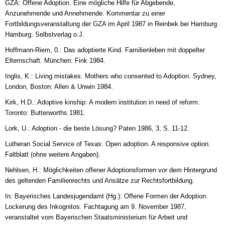
GZA: Offene Adoption. Eine mögliche Hilfe für Abgebende,
Anzunehmende und Annehmende. Kommentar zu einer
Fortbildungsveranstaltung der GZA im April 1987 in Reinbek bei Hamburg.
Hamburg: Selbstverlag o.J.
Hoffmann-Riem, 0.: Das adoptierte Kind. Familienleben mit doppelter
Elternschaft. München: Fink 1984.
Inglis, K.: Living mistakes. Mothers who consented to Adoption. Sydney,
London, Boston: Allen & Unwin 1984.
Kirk, H.D.: Adoptive kinship: A modern institution in need of reform.
Toronto: Butterworths 1981.
Lork, U.: Adoption - die beste Lösung? Paten 1986, 3, S. 11-12.
Lutheran Social Service of Texas: Open adoption. A responsive option.
Faltblatt (ohne weitere Angaben).
Nehlsen, H.: Möglichkeiten offener Adoptionsformen vor dem Hintergrund
des geltenden Familienrechts und Ansätze zur Rechtsfortbildung.
In: Bayerisches Landesjugendamt (Hg.): Offene Formen der Adoption.
Lockerung des Inkognitos. Fachtagung am 9. November 1987,
veranstaltet vom Bayerischen Staatsministerium für Arbeit und