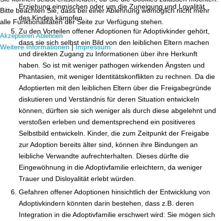
Erziehung einmischen oder um die Zuneigung und Loyalität
Bitte beachten Sie, dass bei einer Ablehnung womöglich nicht mehr
des Kindes kämpfen.
alle Funktionalitäten der Seite zur Verfügung stehen.
Zu den Vorteilen offener Adoptionen für Adoptivkinder gehört,
Akzeptieren
Ablehnen
dass sie sich selbst ein Bild von den leiblichen Eltern machen
Weitere Informationen
|
Impressum
und direkten Zugang zu Informationen über ihre Herkunft
haben. So ist mit weniger pathogen wirkenden Ängsten und
Phantasien, mit weniger Identitätskonflikten zu rechnen. Da die
Adoptierten mit den leiblichen Eltern über die Freigabegründe
diskutieren und Verständnis für deren Situation entwickeln
können, dürften sie sich weniger als durch diese abgelehnt und
verstoßen erleben und dementsprechend ein positiveres
Selbstbild entwickeln. Kinder, die zum Zeitpunkt der Freigabe
zur Adoption bereits älter sind, können ihre Bindungen an
leibliche Verwandte aufrechterhalten. Dieses dürfte die
Eingewöhnung in die Adoptivfamilie erleichtern, da weniger
Trauer und Disloyalität erlebt würden.
Gefahren offener Adoptionen hinsichtlich der Entwicklung von
Adoptivkindern könnten darin bestehen, dass z.B. deren
Integration in die Adoptivfamilie erschwert wird: Sie mögen sich