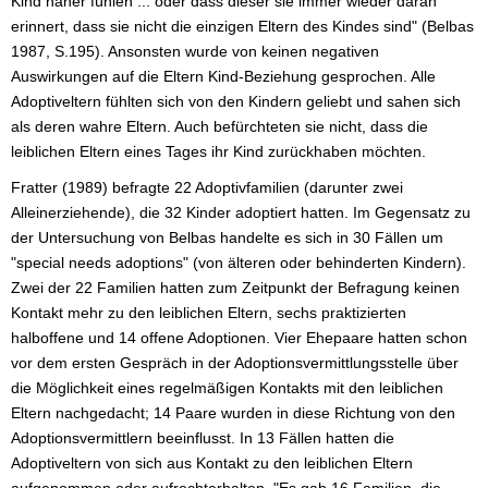
Kind näher fühlen ... oder dass dieser sie immer wieder daran
erinnert, dass sie nicht die einzigen Eltern des Kindes sind" (Belbas
1987, S.195). Ansonsten wurde von keinen negativen
Auswirkungen auf die Eltern Kind-Beziehung gesprochen. Alle
Adoptiveltern fühlten sich von den Kindern geliebt und sahen sich
als deren wahre Eltern. Auch befürchteten sie nicht, dass die
leiblichen Eltern eines Tages ihr Kind zurückhaben möchten.
Fratter (1989) befragte 22 Adoptivfamilien (darunter zwei
Alleinerziehende), die 32 Kinder adoptiert hatten. Im Gegensatz zu
der Untersuchung von Belbas handelte es sich in 30 Fällen um
"special needs adoptions" (von älteren oder behinderten Kindern).
Zwei der 22 Familien hatten zum Zeitpunkt der Befragung keinen
Kontakt mehr zu den leiblichen Eltern, sechs praktizierten
halboffene und 14 offene Adoptionen. Vier Ehepaare hatten schon
vor dem ersten Gespräch in der Adoptionsvermittlungsstelle über
die Möglichkeit eines regelmäßigen Kontakts mit den leiblichen
Eltern nachgedacht; 14 Paare wurden in diese Richtung von den
Adoptionsvermittlern beeinflusst. In 13 Fällen hatten die
Adoptiveltern von sich aus Kontakt zu den leiblichen Eltern