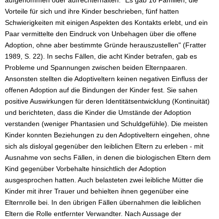
aufgenommen oder aufrechterhalten. "Es gab 16 Familien, die
Vorteile für sich und ihre Kinder beschrieben, fünf hatten
Schwierigkeiten mit einigen Aspekten des Kontakts erlebt, und ein
Paar vermittelte den Eindruck von Unbehagen über die offene
Adoption, ohne aber bestimmte Gründe herauszustellen" (Fratter
1989, S. 22). In sechs Fällen, die acht Kinder betrafen, gab es
Probleme und Spannungen zwischen beiden Elternpaaren.
Ansonsten stellten die Adoptiveltern keinen negativen Einfluss der
offenen Adoption auf die Bindungen der Kinder fest. Sie sahen
positive Auswirkungen für deren Identitätsentwicklung (Kontinuität)
und berichteten, dass die Kinder die Umstände der Adoption
verstanden (weniger Phantasien und Schuldgefühle). Die meisten
Kinder konnten Beziehungen zu den Adoptiveltern eingehen, ohne
sich als disloyal gegenüber den leiblichen Eltern zu erleben - mit
Ausnahme von sechs Fällen, in denen die biologischen Eltern dem
Kind gegenüber Vorbehalte hinsichtlich der Adoption
ausgesprochen hatten. Auch belasteten zwei leibliche Mütter die
Kinder mit ihrer Trauer und behielten ihnen gegenüber eine
Elternrolle bei. In den übrigen Fällen übernahmen die leiblichen
Eltern die Rolle entfernter Verwandter. Nach Aussage der