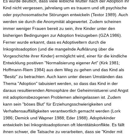
Es wurde deutlich, dass viele leibliche Mütter nach der Adoption ihr
Kind nicht vergessen, jahrelang um es trauern und oft psychische
oder psychosomatische Störungen entwickeln (Textor 1989). Auch
werden sie durch die Anonymität abgewertet. Zudem scheinen
immer weniger Frauen bereit zu sein, ihre Kinder unter den
bisherigen Bedingungen zur Adoption freizugeben (GZA 1986).
Ferner wurde erkannt, dass es Adoptiveltern durch die
Inkognitoadoption (und die mangelnde Aufklärung über die
Vorgeschichte ihrer Kinder) ermöglicht wird, einer für die kindliche
Entwicklung positiven "Normalisierung eigener Art" (Kirk 1981;
Hoffmann-Riem 1984) aus dem Weg zu gehen und das Kind als
"Besitz" zu betrachten. Auch kann unter diesen Umständen das
Thema "Adoption" tabuisiert werden, so dass das Kind in der
daraus resultierenden Atmosphäre der Geheimnistuerei und Angst
mit adoptionsbezogenen Problemen alleingelassen ist. Zudem
kann sein "böses Blut" für Erziehungsschwierigkeiten und
Verhaltensauffälligkeiten verantwortlich gemacht werden (Lork
1986; Demick und Wapner 1988; Eder 1988). Adoptivkinder
entwickeln bei Inkognitoadoptionen oft Identitätskonflikte. Es fällt
ihnen schwer, die Tatsache zu verarbeiten, dass sie "Kinder mit