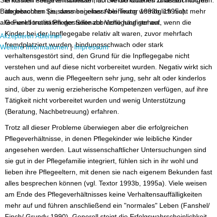
erfassten Pflegeverhältnisse nach verschiedenen Untersuchungen
Bitte beachten Sie, dass bei einer Ablehnung womöglich nicht mehr
abgebrochen (zusammengefasst bei Textor 1993b, 1995a).
alle Funktionalitäten der Seite zur Verfügung stehen.
Generell treten Pflegestellenabbrüche häufiger auf, wenn die
Kinder bei der Inpflegegabe relativ alt waren, zuvor mehrfach
Akzeptieren
Ablehnen
fremdplatziert wurden, bindungsschwach oder stark
Weitere Informationen
|
Impressum
verhaltensgestört sind, den Grund für die Inpflegegabe nicht
verstehen und auf diese nicht vorbereitet wurden. Negativ wirkt sich
auch aus, wenn die Pflegeeltern sehr jung, sehr alt oder kinderlos
sind, über zu wenig erzieherische Kompetenzen verfügen, auf ihre
Tätigkeit nicht vorbereitet wurden und wenig Unterstützung
(Beratung, Nachbetreuung) erfahren.
Trotz all dieser Probleme überwiegen aber die erfolgreichen
Pflegeverhältnisse, in denen Pflegekinder wie leibliche Kinder
angesehen werden. Laut wissenschaftlicher Untersuchungen sind
sie gut in der Pflegefamilie integriert, fühlen sich in ihr wohl und
lieben ihre Pflegeeltern, mit denen sie nach eigenem Bekunden fast
alles besprechen können (vgl. Textor 1993b, 1995a). Viele weisen
am Ende des Pflegeverhältnisses keine Verhaltensauffälligkeiten
mehr auf und führen anschließend ein "normales" Leben (Fanshel/
Finch/ Grundy 1990). Generell steigt die Erfolgswahrscheinlichkeit