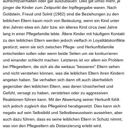
aufrechtzuerhalten oder gar auszubauen. Dies gilt umso mehr, je
jünger die Kinder zum Zeitpunkt der Inpflegegabe waren. Nach
Goldstein, Freud und Solnit (1982) sind die Beziehungen zu den
leiblichen Eltern kaum noch von Bedeutung, wenn ein Kind unter
drei Jahren etwa ein Jahr bzw. ein älteres Kind circa zwei Jahre
lang in einer Pflegefamilie lebte. Ältere Kinder mit häufigem Kontakt
zu den leiblichen Eltern werden jedoch vielfach in Loyalitätskonflikte
gestürzt, wenn sie sich zwischen Pflege- und Herkunftsfamilie
entscheiden sollen oder wenn beide Seiten um sie konkurrieren
und einander schlecht machen. Letzteres ist vor allem ein Problem
bei Pflegeeltern, die sich als die weitaus "besseren" Eltern sehen
und nicht verstehen können, was die leiblichen Eltern ihren Kindern
angetan haben. Sie verhalten sich dann oft auch überheblich
gegenüber den leiblichen Eltern, was deren Unsicherheit und
Gefühl, versagt zu haben, verstärken oder zu aggressiven
Reaktionen führen kann. Mit der Abwertung seiner Herkunft fühlt
sich jedoch zugleich das Pflegekind herabgesetzt. Dies kann sich
negativ auf sein Selbstbild und Selbstbewusstsein auswirken, aber
auch dazu führen, dass es seine leiblichen Eltern in Schutz nimmt,
was von den Pflegeeltern als Distanzierung erlebt wird.