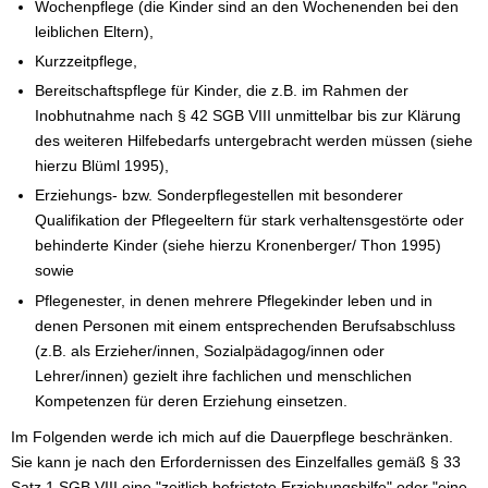
Wochenpflege (die Kinder sind an den Wochenenden bei den
leiblichen Eltern),
Kurzzeitpflege,
Bereitschaftspflege für Kinder, die z.B. im Rahmen der
Inobhutnahme nach § 42 SGB VIII unmittelbar bis zur Klärung
des weiteren Hilfebedarfs untergebracht werden müssen (siehe
hierzu Blüml 1995),
Erziehungs- bzw. Sonderpflegestellen mit besonderer
Qualifikation der Pflegeeltern für stark verhaltensgestörte oder
behinderte Kinder (siehe hierzu Kronenberger/ Thon 1995)
sowie
Pflegenester, in denen mehrere Pflegekinder leben und in
denen Personen mit einem entsprechenden Berufsabschluss
(z.B. als Erzieher/innen, Sozialpädagog/innen oder
Lehrer/innen) gezielt ihre fachlichen und menschlichen
Kompetenzen für deren Erziehung einsetzen.
Im Folgenden werde ich mich auf die Dauerpflege beschränken.
Sie kann je nach den Erfordernissen des Einzelfalles gemäß § 33
Satz 1 SGB VIII eine "zeitlich befristete Erziehungshilfe" oder "eine