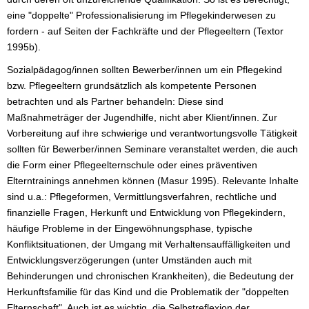
eine "doppelte" Professionalisierung im Pflegekinderwesen zu
fordern - auf Seiten der Fachkräfte und der Pflegeeltern (Textor
1995b).
Sozialpädagog/innen sollten Bewerber/innen um ein Pflegekind
bzw. Pflegeeltern grundsätzlich als kompetente Personen
betrachten und als Partner behandeln: Diese sind
Maßnahmeträger der Jugendhilfe, nicht aber Klient/innen. Zur
Vorbereitung auf ihre schwierige und verantwortungsvolle Tätigkeit
sollten für Bewerber/innen Seminare veranstaltet werden, die auch
die Form einer Pflegeelternschule oder eines präventiven
Elterntrainings annehmen können (Masur 1995). Relevante Inhalte
sind u.a.: Pflegeformen, Vermittlungsverfahren, rechtliche und
finanzielle Fragen, Herkunft und Entwicklung von Pflegekindern,
häufige Probleme in der Eingewöhnungsphase, typische
Konfliktsituationen, der Umgang mit Verhaltensauffälligkeiten und
Entwicklungsverzögerungen (unter Umständen auch mit
Behinderungen und chronischen Krankheiten), die Bedeutung der
Herkunftsfamilie für das Kind und die Problematik der "doppelten
Elternschaft". Auch ist es wichtig, die Selbstreflexion der