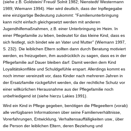
(siehe z.B. Goldstein/ Freud/ Solnit 1982; Nienstedt/ Westermann
1989; Wiemann 1994). Hier wird deutlich, dass der Inpflegegabe
eine einzigartige Bedeutung zukommt: "Familienunterbringung
kann nicht einfach gleichgesetzt werden mit anderen
Jugendhilfemaßnahmen, z.B. einer Unterbringung im Heim. In
einer Pflegefamilie zu leben, bedeutet für das kleine Kind, dass es
sich festlegt, sich bindet wie an Vater und Mutter" (Wiemann 1997,
S. 232). Die leiblichen Eltern sollten dann durch Beratung motiviert
werden, es freizugeben, ihm ausdrücklich zu sagen, dass es in der
Pflegefamilie auf Dauer bleiben darf. Damit werden dem Kind
Loyalitätskonflikte und Schuldgefühle erspart. Allerdings kommt es
noch immer vereinzelt vor, dass Kinder nach mehreren Jahren in
der Ersatzfamilie rückgeführt werden, da der rechtliche Schutz vor
einer willkürlichen Herausnahme aus der Pflegefamilie noch
unbefriedigend ist (siehe hierzu Lakies 1991).
Wird ein Kind in Pflege gegeben, benötigen die Pflegeeltern (vorab)
alle verfügbaren Informationen über seine Familienverhältnisse,
Vorerfahrungen, Entwicklung, Verhaltensauffälligkeiten usw., über
die Person der leiblichen Eltern, deren Beziehung und