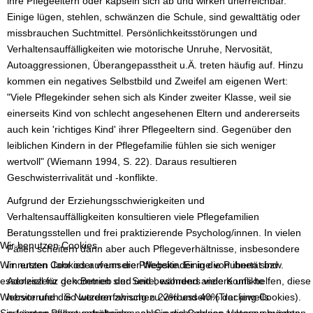
ihre Pflegeeltern oder kapseln sich ab und wirken unerreichbar.
Einige lügen, stehlen, schwänzen die Schule, sind gewalttätig oder
missbrauchen Suchtmittel. Persönlichkeitsstörungen und
Verhaltensauffälligkeiten wie motorische Unruhe, Nervosität,
Autoaggressionen, Überangepasstheit u.Ä. treten häufig auf. Hinzu
kommen ein negatives Selbstbild und Zweifel am eigenen Wert:
"Viele Pflegekinder sehen sich als Kinder zweiter Klasse, weil sie
einerseits Kind von schlecht angesehenen Eltern und andererseits
auch kein 'richtiges Kind' ihrer Pflegeeltern sind. Gegenüber den
leiblichen Kindern in der Pflegefamilie fühlen sie sich weniger
wertvoll" (Wiemann 1994, S. 22). Daraus resultieren
Geschwisterrivalität und -konflikte.
Aufgrund der Erziehungsschwierigkeiten und
Verhaltensauffälligkeiten konsultieren viele Pflegefamilien
Beratungsstellen und frei praktizierende Psycholog/innen. In vielen
Wir benutzen Cookies
Fällen scheitern dann aber auch Pflegeverhältnisse, insbesondere
Wir nutzen Cookies auf unserer Website. Einige von ihnen sind
im ersten Jahr oder wenn die Pflegekinder in die Pubertät bzw.
essenziell für den Betrieb der Seite, während andere uns helfen, diese
Adoleszenz gekommen sind und besonders viele Konflikte
Website und die Nutzererfahrung zu verbessern (Tracking Cookies).
hervorrufen. So werden zwischen 22% und 40% der jeweils
Sie können selbst entscheiden, ob Sie die Cookies zulassen möchten.