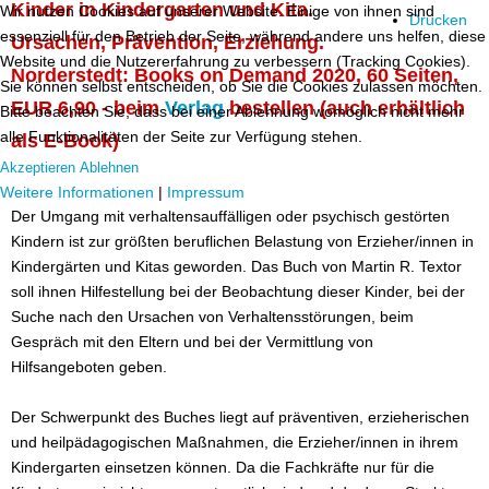
Kinder in Kindergarten und Kita.
Wir nutzen Cookies auf unserer Website. Einige von ihnen sind
Drucken
essenziell für den Betrieb der Seite, während andere uns helfen, diese
Ursachen, Prävention, Erziehung.
Website und die Nutzererfahrung zu verbessern (Tracking Cookies).
Norderstedt: Books on Demand 2020, 60 Seiten,
Sie können selbst entscheiden, ob Sie die Cookies zulassen möchten.
EUR 6,90 - beim
Verlag
bestellen (auch erhältlich
Bitte beachten Sie, dass bei einer Ablehnung womöglich nicht mehr
alle Funktionalitäten der Seite zur Verfügung stehen.
als E-Book)
Akzeptieren
Ablehnen
Weitere Informationen
|
Impressum
Der Umgang mit verhaltensauffälligen oder psychisch gestörten
Kindern ist zur größten beruflichen Belastung von Erzieher/innen in
Kindergärten und Kitas geworden. Das Buch von Martin R. Textor
soll ihnen Hilfestellung bei der Beobachtung dieser Kinder, bei der
Suche nach den Ursachen von Verhaltensstörungen, beim
Gespräch mit den Eltern und bei der Vermittlung von
Hilfsangeboten geben.
Der Schwerpunkt des Buches liegt auf präventiven, erzieherischen
und heilpädagogischen Maßnahmen, die Erzieher/innen in ihrem
Kindergarten einsetzen können. Da die Fachkräfte nur für die