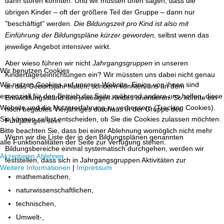
dann stören könnten. Und wir müssen offen sagen, dass die
übrigen Kinder – oft der größere Teil der Gruppe – dann nur
"beschäftigt" werden.
Die Bildungszeit pro Kind ist also mit
Einführung der Bildungspläne kürzer geworden
, selbst wenn das
jeweilige Angebot intensiver wirkt.
Aber wieso führen wir nicht
Jahrgangsgruppen
in unseren
Wir benutzen Cookies
Kindertageseinrichtungen ein? Wir müssten uns dabei nicht genau
Wir nutzen Cookies auf unserer Website. Einige von ihnen sind
an das Geburtsjahr halten, sondern könnten uns an dem
essenziell für den Betrieb der Seite, während andere uns helfen, diese
Entwicklungsstand des jeweiligen Kindes orientieren. So könnte ein
Website und die Nutzererfahrung zu verbessern (Tracking Cookies).
hoch begabtes Vierjähriges durchaus in der Gruppe der
Sie können selbst entscheiden, ob Sie die Cookies zulassen möchten.
Fünfjährigen sein.
Bitte beachten Sie, dass bei einer Ablehnung womöglich nicht mehr
Wenn wir die Liste der in den Bildungsplänen genannten
alle Funktionalitäten der Seite zur Verfügung stehen.
Bildungsbereiche einmal systematisch durchgehen, werden wir
Akzeptieren
Ablehnen
feststellen, dass sich in Jahrgangsgruppen Aktivitäten zur
Weitere Informationen
|
Impressum
mathematischen,
naturwissenschaftlichen,
technischen,
Umwelt-,