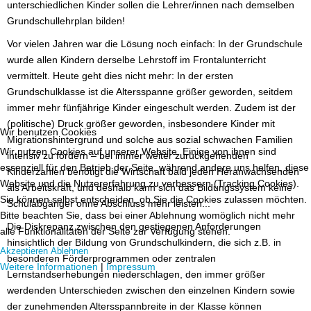
unterschiedlichen Kinder sollen die Lehrer/innen nach demselben
Grundschullehrplan bilden!
Vor vielen Jahren war die Lösung noch einfach: In der Grundschule
wurde allen Kindern derselbe Lehrstoff im Frontalunterricht
vermittelt. Heute geht dies nicht mehr: In der ersten
Grundschulklasse ist die Altersspanne größer geworden, seitdem
immer mehr fünfjährige Kinder eingeschult werden. Zudem ist der
(politische) Druck größer geworden, insbesondere Kinder mit
Wir benutzen Cookies
Migrationshintergrund und solche aus sozial schwachen Familien
Wir nutzen Cookies auf unserer Website. Einige von ihnen sind
intensiv zu fördern – bei immer weiter zurückgehenden
essenziell für den Betrieb der Seite, während andere uns helfen, diese
Kinderzahlen benötigt die Wirtschaft bald jeden Heranwachsenden
Website und die Nutzererfahrung zu verbessern (Tracking Cookies).
als Arbeitskraft, und deshalb kann sich das Bildungssystem keine
Sie können selbst entscheiden, ob Sie die Cookies zulassen möchten.
Schulabgänger ohne Abschluss mehr leisten...
Bitte beachten Sie, dass bei einer Ablehnung womöglich nicht mehr
Die Diskrepanz zwischen den gestiegenen Anforderungen
alle Funktionalitäten der Seite zur Verfügung stehen.
hinsichtlich der Bildung von Grundschulkindern, die sich z.B. in
Akzeptieren
Ablehnen
besonderen Förderprogrammen oder zentralen
Weitere Informationen
|
Impressum
Lernstandserhebungen niederschlagen, den immer größer
werdenden Unterschieden zwischen den einzelnen Kindern sowie
der zunehmenden Altersspannbreite in der Klasse können